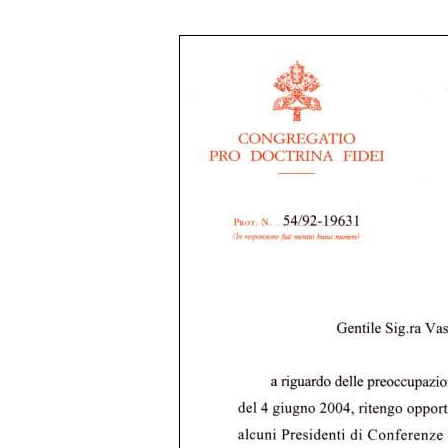
CDF : Lettre à Vassula du
P. Joseph Augustine
Di Noia
, O.P
., sous-secrétaire de la Co