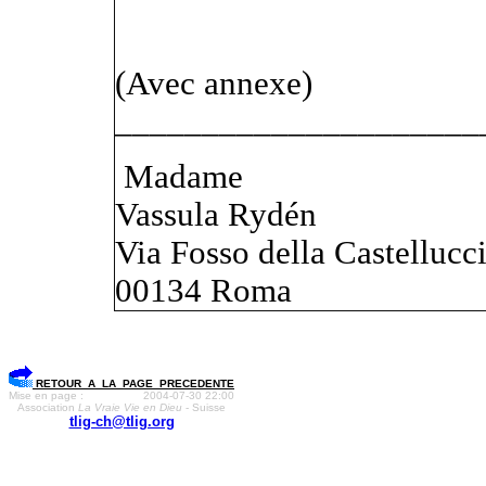
(Avec annexe)
_____________________
Madame
Vassula Rydén
Via Fosso della Castellucc
00134 Roma
RETOUR A LA PAGE PRECEDENTE
Mise en page :
2004-07-30 22:00
Association
La Vraie Vie en Dieu
- Suisse
tlig-ch@tlig.org