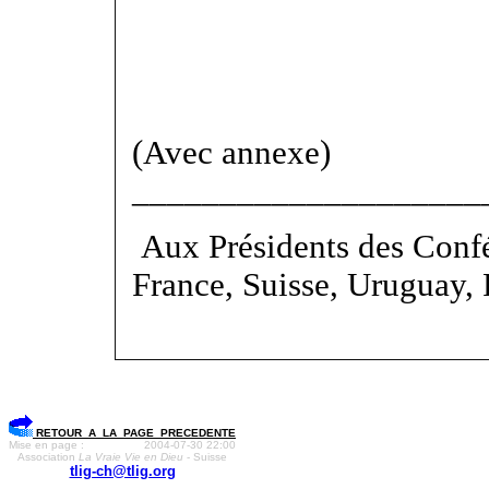
(Avec annexe)
____________________
Aux Présidents des Confé
France, Suisse, Uruguay, 
RETOUR A LA PAGE PRECEDENTE
Mise en page :
2004-07-30 22:00
Association
La Vraie Vie en Dieu
- Suisse
tlig-ch@tlig.org