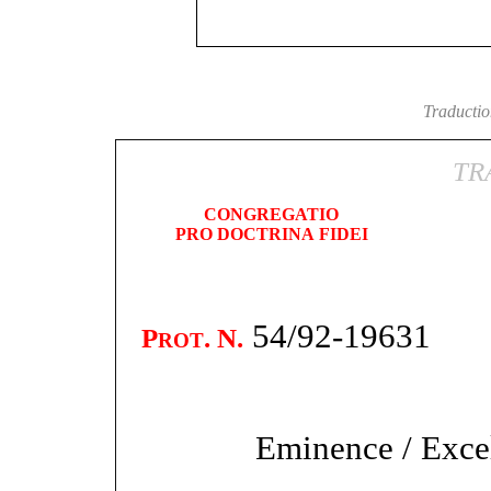
Traduction
TR
CONGREGATIO
PRO
DOCTRINA
FIDEI
54/92-19631
P
. N.
ROT
Eminence / Excell