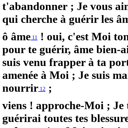
t'abandonner ;
Je vous ai
qui cherche à guérir les âm
ô âme
! oui, c'est Moi to
11
pour te guérir, âme bien-a
suis venu frapper à ta port
amenée à Moi ; Je suis mai
nourrir
;
12
viens ! approche-Moi ; Je t
guérirai toutes tes blessur