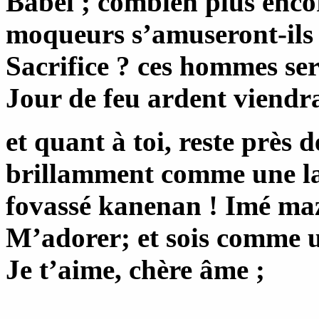
Babel ; combien plus enco
moqueurs s’amuseront-ils
Sacrifice ? ces hommes se
Jour de feu ardent viendra
et quant à toi, reste près d
brillamment comme une la
fovassé kanenan ! Imé maz
M’adorer; et sois comme u
Je t’aime, chère âme ;