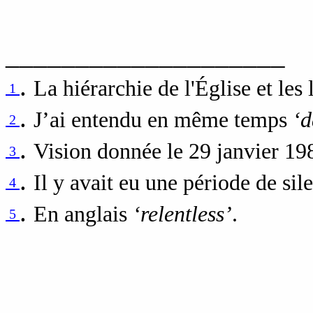
____________________
.
La hiérarchie de l'Église et les 
1
.
J’ai entendu en même temps
‘d
2
.
Vision donnée le 29 janvier 19
3
.
Il y avait eu une période de sil
4
.
En anglais
‘relentless’
.
5