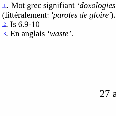
.
Mot grec signifiant
‘doxologies
1
(littéralement:
'paroles de gloire'
).
.
Is 6.9-10
2
.
En anglais
‘waste’
.
3
27 