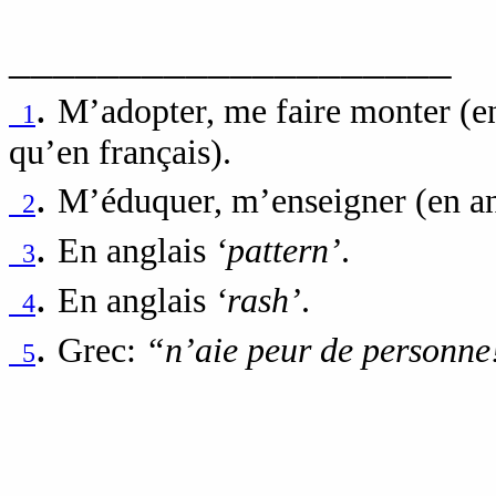
____________________
.
M’adopter, me faire monter (e
1
qu’en français).
.
M’éduquer, m’enseigner (en a
2
.
En anglais
‘pattern’
.
3
.
En anglais
‘rash’
.
4
.
Grec:
“n’aie peur de personne!
5