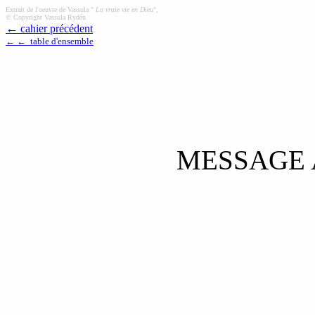
Extrait de l'oeuvre de Vassula "
La vraie vie en Dieu
",
© Copyright Vassula Rydén
←
cahier précédent
← ← table d'ensemble
MESSAGE 