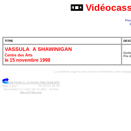
Vidéocass
Pro
TITRE
DESC
VASSULA A SHAWINIGAN
Durée
Centre des Arts
Prix 
le 15 novembre 1998
La présente page a pour seul but d'informer, sans engagem
RETOUR A LA PAGE PRECEDENTE
Mise à jour :
05-10-21 18:28
Association
La vraie vie en Dieu
- Suisse
tlig-ch@tlig.org