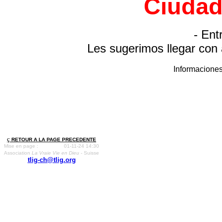
Ciudad
- Ent
Les sugerimos llegar con 
Informaciones
ç
RETOUR A LA PAGE PRECEDENTE
Mise en page :
01-11-24 14:30
Association
La Vraie Vie en Dieu
- Suisse
tlig-ch@tlig.org