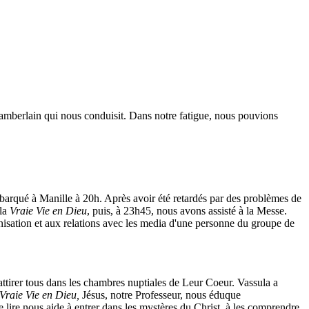
amberlain qui nous conduisit. Dans notre fatigue, nous pouvions
ébarqué à Manille à 20h. Après avoir été retardés par des problèmes de
 la
Vraie Vie en Dieu
, puis, à 23h45, nous avons assisté à la Messe.
anisation et aux relations avec les media d'une personne du groupe de
attirer tous dans les chambres nuptiales de Leur Coeur. Vassula a
 Vraie Vie en Dieu,
Jésus, notre Professeur, nous éduque
lire nous aide à entrer dans les mystères du Christ, à les comprendre