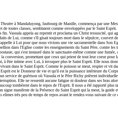
 Theatre
à Mandaluyong, faubourg de Manille, commença par une Messe
es et de toutes classes, semblaient comme enveloppées par le Saint Espr
 fin. Vassula appela au repentir et proclama un Christ ressuscité, qui agit
its de Lui, comme s'Il gisait toujours mort dans le sépulcre, couvert de
 appelle à Lui pour que nous vivions une vie sacramentelle dans Son Egli
ébellion dans l'Eglise contre les enseignements du Saint Père, contre les tr
d'apostasie, qui s'est instauré dans le sanctuaire-même comme une fumée,
 à la conversion, promettant que ceux qui prient de tout leur coeur pour
 à être intime avec Lui, à invoquer plus le Saint Esprit. Elle nous do
 vivant dans le Saint Esprit. Comme le poisson se meut, respire et vit d
sprit est le Donneur de vie et qu'il est la puissance intérieure du Corps
r un service de guérison où Vassula et le Père Richy prièrent individuelle
terruption. Elle ne ressentit aucune fatigue ni douleur dans ses bras alo
ucoup tombèrent dans le repos de l'Esprit. Il nous a été rapporté plus t
n signe manifeste de la Présence du Saint Esprit qui la meut, la guide et 
us eûmes très peu de temps de repos avant le rendez-vous suivant de ce d