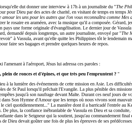
 lorsqu'elle dut donner une interview à 17h à un journaliste du "
The Phil
mour pour Dieu par des actes de charité, en visitant de temps en temps 
tre amour les uns pour les autres que l'on vous reconnaîtra comme Mes d
strer le rosaire en araméen, avec la musique qu'il a composée. Gérard, 
son pays une forme originale d'évangélisation. Le dernier jour de Vassul
ard, demandé depuis longtemps, un autre journaliste, envoyé par "
The M
revoir" à Vassula, avant qu'elle quitte les Philippines tôt le lendemain m
 pour faire ses bagages et prendre quelques heures de repos.
xi l'amenant à l'aéroport, Jésus lui adressa ces paroles :
 plein de ronces et d'épines, et que très peu l'empruntent ?
"
à la lumière des événements de cette mission en Asie. Les difficultés, l
ples de St Paul lorsqu'il prêchait l'Evangile. La plus pénible des mission
pêtes jusqu'à son naufrage devant Malte. Durant ces neuf jours de voya
ant dans Son Hymne d'Amour que les temps où nous vivons sont mauvais 
nt le ciel quotidiennement..." La manière dont il a barricadé l'entrée au
. De plus, la confiance inébranlable de Vassula en Dieu et sa conduite, o
fiante dans le Seigneur qui la soutient, jusqu'au commandement final de 
 de Dieu devait goûter une fois de plus les épreuves de ses prédécesseur