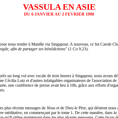
VASSULA EN ASIE
DU 6 JANVIER AU 2 FEVRIER 1998
 pour nous rendre à Manille via Singapour. A nouveau, ce fut Carole Ch
angile, afin de partager ses bénédictions"
(1 Co 9.23).
Après un long vol avec escale de trois heures à Singapour, nous avons d
e Cécilia Lutz et d'autres infatigables organisateurs de l'association de
urte, une conférence de presse avait lieu à 10h, grâce aux efforts d'org
nes.
es plus récents messages de Jésus et de Dieu le Père, qui désirent nous 
nière méditative, en commençant par le tome 1. De cette manière, dans
la
qu'Il utilise maintenant dans les plus récents messages. Cette façon de 