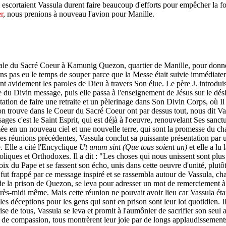
 escortaient Vassula durent faire beaucoup d'efforts pour empêcher la fou
r
, nous prenions à nouveau l'avion pour Manille.
oissiale du Sacré Coeur à Kamunig Quezon, quartier de Manille, pour don
ns pas eu le temps de souper parce que la Messe était suivie immédiatem
ent avidement les paroles de Dieu à travers Son élue. Le père J.
introduis
du Divin message, puis elle passa à l'enseignement de Jésus sur le dési
tation de faire une retraite et un pèlerinage dans Son Divin Corps, où Il
l'on trouve dans le Coeur du Sacré Coeur ont par dessus tout, nous dit V
ges c'est le Saint Esprit, qui est déjà à l'oeuvre, renouvelant Ses sanc
mée en un nouveau ciel et une nouvelle terre, qui sont la promesse du ch
 réunions précédentes, Vassula conclut sa puissante présentation par u
é. Elle a cité l'Encyclique
Ut unum sint
(Que tous soient un)
et elle a lu 
tholiques et Orthodoxes. Il a dit : "Les choses qui nous unissent sont pl
ix du Pape et se fassent son écho, unis dans cette oeuvre d'unité, plutôt 
l fut frappé par ce message inspiré et se rassembla autour de Vassula, c
de la prison de Quezon, se leva pour adresser un mot de remerciement à 
après-midi même. Mais cette réunion ne pouvait avoir lieu car Vassula ét
lles déceptions pour les gens qui sont en prison sont leur lot quotidien.
ise de tous, Vassula se leva et promit à l'aumônier de sacrifier son seul 
 de compassion, tous montrèrent leur joie par de longs applaudissement