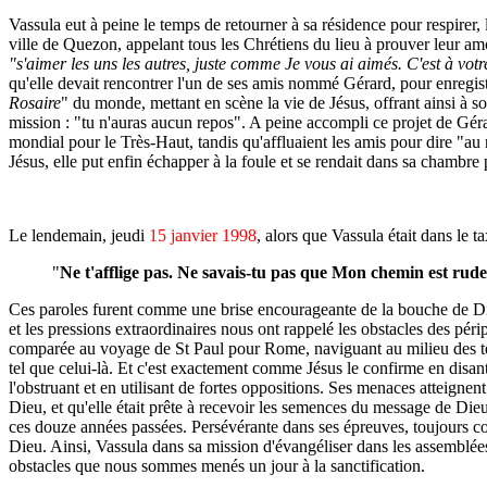
Vassula eut à peine le temps de retourner à sa résidence pour respirer,
ville de Quezon, appelant tous les Chrétiens du lieu à prouver leur a
"s'aimer les uns les autres, juste comme Je vous ai aimés. C'est à vo
qu'elle devait rencontrer l'un de ses amis nommé Gérard, pour enregi
Rosaire
" du monde, mettant en scène la vie de Jésus, offrant ainsi à 
mission : "tu n'auras aucun repos". A peine accompli ce projet de Gér
mondial pour le Très-Haut, tandis qu'affluaient les amis pour dire "au 
Jésus, elle put enfin échapper à la foule et se rendait dans sa chambre
Le lendemain, jeudi
15 janvier 1998
, alors que Vassula était dans le ta
"
Ne t'afflige pas. Ne savais-tu pas que Mon chemin est rude,
Ces paroles furent comme une brise encourageante de la bouche de Dieu 
et les pressions extraordinaires nous ont rappelé les obstacles des péri
comparée au voyage de St Paul pour Rome, naviguant au milieu des tem
tel que celui-là. Et c'est exactement comme Jésus le confirme en dis
l'obstruant et en utilisant de fortes oppositions. Ses menaces atteigne
Dieu, et qu'elle était prête à recevoir les semences du message de Dieu
ces douze années passées. Persévérante dans ses épreuves, toujours con
Dieu. Ainsi, Vassula dans sa mission d'évangéliser dans les assemblées
obstacles que nous sommes menés un jour à la sanctification.