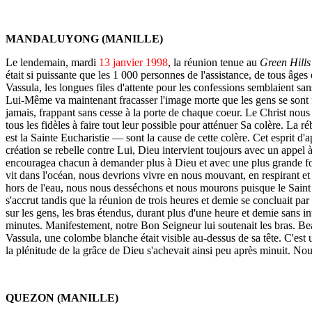
MANDALUYONG (MANILLE)
Le lendemain, mardi
13 janvier 1998
, la réunion tenue au
Green Hills
était si puissante que les 1 000 personnes de l'assistance, de tous âg
Vassula, les longues files d'attente pour les confessions semblaient sans
Lui-Même va maintenant fracasser l'image morte que les gens se sont fa
jamais, frappant sans cesse à la porte de chaque coeur. Le Christ nous
tous les fidèles à faire tout leur possible pour atténuer Sa colère. La r
est la Sainte Eucharistie — sont la cause de cette colère. Cet esprit 
création se rebelle contre Lui, Dieu intervient toujours avec un appel
encouragea chacun à demander plus à Dieu et avec une plus grande foi,
vit dans l'océan, nous devrions vivre en nous mouvant, en respirant et
hors de l'eau, nous nous desséchons et nous mourons puisque le Saint E
s'accrut tandis que la réunion de trois heures et demie se concluait pa
sur les gens, les bras étendus, durant plus d'une heure et demie sans in
minutes. Manifestement, notre Bon Seigneur lui soutenait les bras. Bea
Vassula, une colombe blanche était visible au-dessus de sa tête. C'est u
la plénitude de la grâce de Dieu s'achevait ainsi peu après minuit. No
QUEZON (MANILLE)