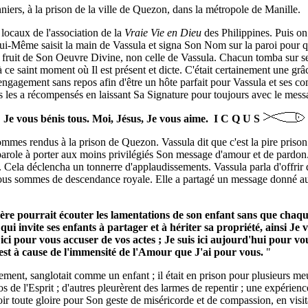
iers, à la prison de la ville de Quezon, dans la métropole de Manille.
 locaux de l'association de la
Vraie Vie en Dieu
des Philippines. Puis on
Lui-Même saisit la main de Vassula et signa Son Nom sur la paroi pour qu
 fruit de Son Oeuvre Divine, non celle de Vassula. Chacun tomba sur se
ce saint moment où Il est présent et dicte. C'était certainement une grâce
engagement sans repos afin d'être un hôte parfait pour Vassula et ses 
us les a récompensés en laissant Sa Signature pour toujours avec le messa
Je vous bénis tous. Moi, Jésus, Je vous aime.
I
C
Q
U
S
ommes rendus à la prison de Quezon. Vassula dit que c'est la pire priso
arole à porter aux moins privilégiés Son message d'amour et de pardon.
". Cela déclencha un tonnerre d'applaudissements. Vassula parla d'offrir
s sommes de descendance royale. Elle a partagé un message donné aux p
re pourrait écouter les lamentations de son enfant sans que chaque 
i invite ses enfants à partager et à hériter sa propriété, ainsi Je 
as ici pour vous accuser de vos actes ; Je suis ici aujourd'hui pour
c'est à cause de l'immensité de l'Amour que J'ai pour vous.
"
nt, sanglotait comme un enfant ; il était en prison pour plusieurs meur
de l'Esprit ; d'autres pleurèrent des larmes de repentir ; une expérience
oir toute gloire pour Son geste de miséricorde et de compassion, en visit