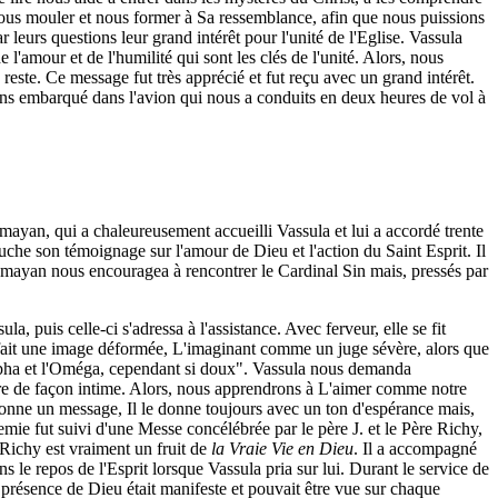
nous mouler et nous former à Sa ressemblance, afin que nous puissions
 leurs questions leur grand intérêt pour l'unité de l'Eglise. Vassula
 l'amour et de l'humilité qui sont les clés de l'unité. Alors, nous
 reste. Ce message fut très apprécié et fut reçu avec un grand intérêt.
vons embarqué dans l'avion qui nous a conduits en deux heures de vol à
ayan, qui a chaleureusement accueilli Vassula et lui a accordé trente
uche son témoignage sur l'amour de Dieu et l'action du Saint Esprit. Il
Talamayan nous encouragea à rencontrer le Cardinal Sin mais, pressés par
la, puis celle-ci s'adressa à l'assistance. Avec ferveur, elle se fit
fait une image déformée, L'imaginant comme un juge sévère, alors que
'Alpha et l'Oméga, cependant si doux". Vassula nous demanda
aître de façon intime. Alors, nous apprendrons à L'aimer comme notre
donne un message, Il le donne toujours avec un ton d'espérance mais,
mie fut suivi d'une Messe concélébrée par le père J.
et le Père Richy,
 Richy est vraiment un fruit de
la Vraie Vie en Dieu
. Il a accompagné
s le repos de l'Esprit lorsque Vassula pria sur lui. Durant le service de
a présence de Dieu était manifeste et pouvait être vue sur chaque