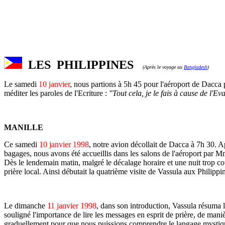
LES PHILIPPINES
(Après le voyage au
Bangladesh
)
Le samedi
10 janvier
, nous partions à 5h 45 pour l'aéroport de Dacca
méditer les paroles de l'Ecriture :
"Tout cela, je le fais à cause de l'Ev
MANILLE
Ce samedi
10 janvier 1998
, notre avion décollait de Dacca à 7h 30. 
bagages, nous avons été accueillis dans les salons de l'aéroport par Mm
Dès le lendemain matin, malgré le décalage horaire et une nuit trop co
prière local. Ainsi débutait la quatrième visite de Vassula aux Philippi
Le dimanche
11 janvier 1998
, dans son introduction, Vassula résuma l
souligné l'importance de lire les messages en esprit de prière, de ma
graduellement pour que nous puissions comprendre le langage mystique 