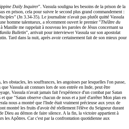
ippine Daily Inquirer
". Vassula souligna les besoins de la prison de la
Jésus en prison, cela pour suivre le second plus grand commandement :
isciples"
(Jn 3.34-35). Le journaliste n'avait pas plutôt quitté Vassula
jeune homme talentueux, a récemment ouvert le premier "
Théâtre du
a à Manille me rappelait à nouveau les paroles de Jésus concernant sa
anila Bulletin
", arrivait pour interviewer Vassula sur son apostolat
atin. Tard dans la nuit, après avoir certainement fait de son mieux pour
es obstacles, les souffrances, les angoisses par lesquelles l'on passe,
s que Vassula ait connues lors de son entrée en Inde, peut être
ge, Vassula n'avait jamais fait l'expérience d'un combat par Satan
et que "Satan observe chacun de nous et a juré d'arrêter Mon plan en
 Kerala nous a montré que l'Inde était vraiment précieuse aux yeux de
nt montré les fruits d'avoir été réellement l'élève du Seigneur durant
Dieu au démon de faire silence. A la fin, la victoire appartient à
s les Apôtres. Car c'est par la confrontation quotidienne aux