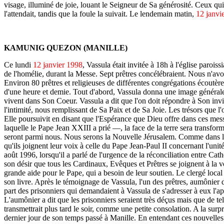
visage, illuminé de joie, louant le Seigneur de Sa générosité. Ceux qui
l'attendait, tandis que la foule la suivait. Le lendemain matin,
12 janvie
KAMUNIG QUEZON (MANILLE)
Ce lundi
12 janvier 1998
, Vassula était invitée à 18h à l'église par
de l'homélie, durant la Messe. Sept prêtres concélébraient. Nous n'avo
Environ 80 prêtres et religieuses de différentes congrégations écoutèr
d'une heure et demie. Tout d'abord, Vassula donna une image générale 
vivent dans Son Coeur. Vassula a dit que l'on doit répondre à Son invi
l'intimité, nous remplissant de Sa Paix et de Sa Joie. Les trésors que 
Elle poursuivit en disant que l'Espérance que Dieu offre dans ces messa
laquelle le Pape Jean XXIII a prié —, la face de la terre sera transfor
seront parmi nous. Nous serons la Nouvelle Jérusalem. Comme dans les
qu'ils joignent leur voix à celle du Pape Jean-Paul II concernant l'unit
août 1996, lorsqu'il a parlé de l'urgence de la réconciliation entre Ca
son désir que tous les Cardinaux, Evêques et Prêtres se joignent à la vo
grande aide pour le Pape, qui a besoin de leur soutien. Le clergé loca
son livre. Après le témoignage de Vassula, l'un des prêtres, aumônier 
part des prisonniers qui demandaient à Vassula de s'adresser à eux l'
L'aumônier a dit que les prisonniers seraient très déçus mais que de te
transmettrait plus tard le soir, comme une petite consolation. A la surpr
dernier jour de son temps passé à Manille. En entendant ces nouvelles