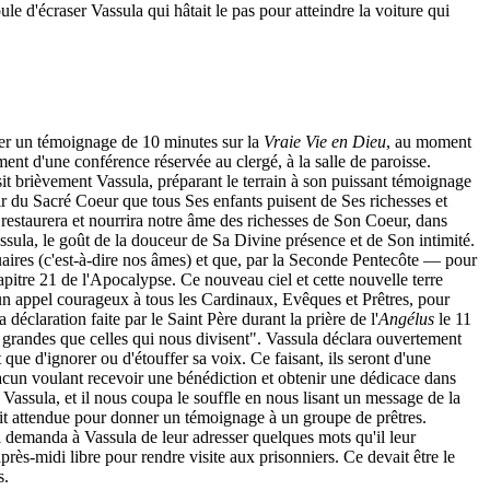
le d'écraser Vassula qui hâtait le pas pour atteindre la voiture qui
ner un témoignage de 10 minutes sur la
Vraie Vie en Dieu
, au moment
ent d'une conférence réservée au clergé, à la salle de paroisse.
it brièvement Vassula, préparant le terrain à son puissant témoignage
r du Sacré Coeur que tous Ses enfants puisent de Ses richesses et
 restaurera et nourrira notre âme des richesses de Son Coeur, dans
assula, le goût de la douceur de Sa Divine présence et de Son intimité.
tuaires (c'est-à-dire nos âmes) et que, par la Seconde Pentecôte — pour
apitre 21 de l'Apocalypse. Ce nouveau ciel et cette nouvelle terre
n appel courageux à tous les Cardinaux, Evêques et Prêtres, pour
la déclaration faite par le Saint Père durant la prière de l'
Angélus
le 11
us grandes que celles qui nous divisent". Vassula déclara ouvertement
que d'ignorer ou d'étouffer sa voix. Ce faisant, ils seront d'une
hacun voulant recevoir une bénédiction et obtenir une dédicace dans
Vassula, et il nous coupa le souffle en nous lisant un message de la
ait attendue pour donner un témoignage à un groupe de prêtres.
 Il demanda à Vassula de leur adresser quelques mots qu'il leur
après-midi libre pour rendre visite aux prisonniers. Ce devait être le
s.