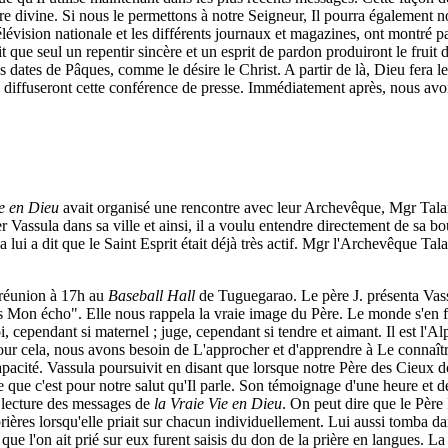
re divine. Si nous le permettons à notre Seigneur, Il pourra également 
évision nationale et les différents journaux et magazines, ont montré par
t que seul un repentir sincère et un esprit de pardon produiront le fruit de
es dates de Pâques, comme le désire le Christ. A partir de là, Dieu fera le
nes diffuseront cette conférence de presse. Immédiatement après, nous a
e en Dieu
avait organisé une rencontre avec leur Archevêque, Mgr Talam
Vassula dans sa ville et ainsi, il a voulu entendre directement de sa bo
a lui a dit que le Saint Esprit était déjà très actif. Mgr l'Archevêque 
 réunion à 17h au
Baseball Hall
de Tuguegarao. Le père J.
présenta Vassu
s Mon écho". Elle nous rappela la vraie image du Père. Le monde s'en 
 cependant si maternel ; juge, cependant si tendre et aimant. Il est l
t. Pour cela, nous avons besoin de L'approcher et d'apprendre à Le conn
capacité. Vassula poursuivit en disant que lorsque notre Père des Cieux 
que c'est pour notre salut qu'Il parle. Son témoignage d'une heure et de
 lecture des messages de
la Vraie Vie en Dieu
. On peut dire que le Père
ières lorsqu'elle priait sur chacun individuellement. Lui aussi tomba dan
que l'on ait prié sur eux furent saisis du don de la prière en langues. L