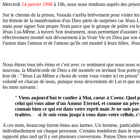
Mercredi
14 janvier 1998
à 10h, nous nous rendions auprès des prisonn
Sur le chemin de la prison, Vassula s'arrêta brièvement pour visiter les
fut témoin de la manifestation d'un Dieu plein de surprises car Jésus 
main pour signer Son propre Nom parce que le groupe de prière est le
Jésus Lui-Même, à travers Son instrument, nous permettant d'assister à 
effectivement montré son dévouement à la
Vraie Vie en Dieu
par son 
l'union dans l'amour et de l'amour qu'ils ont montré à leurs hôtes. Jés
Nous étions tous très émus et c'est avec ce sentiment que nous nous s
nouveau, la Miséricorde de Dieu a été montrée en invitant Son porte-p
leur dit : "Jésus Lui-Même a choisi de venir vous visiter ici en prison
volonté en chacun de nous, puisque nous descendons de Lui et que nou
les mots suivants :
"
Viens aujourd'hui te confier à Moi, coeur à Coeur. Quel pè
celui qui vous aime d'un Amour Eternel, et comme un père qu
connais bien ce qui est dans votre esprit mais Je ne suis p
traitées.
si Je suis venu jusqu'à vous dans votre cellule, 
[...]
A ces mots, beaucoup furent émus aux larmes. Un homme, particulièreme
individuellement sur chaque personne. Certains tombèrent dans le repos 
rapporté plus tard qu'il y eut plusieurs conversions. Puisse Dieu recev