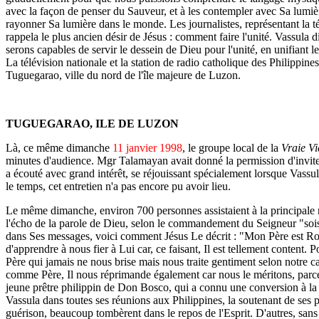
avec la façon de penser du Sauveur, et à les contempler avec Sa lumiè
rayonner Sa lumière dans le monde. Les journalistes, représentant la tél
rappela le plus ancien désir de Jésus : comment faire l'unité. Vassula di
serons capables de servir le dessein de Dieu pour l'unité, en unifiant l
La télévision nationale et la station de radio catholique des Philippi
Tuguegarao, ville du nord de l'île majeure de Luzon.
TUGUEGARAO, ILE DE LUZON
Là, ce même dimanche
11 janvier 1998
, le groupe local de la
Vraie Vi
minutes d'audience. Mgr Talamayan avait donné la permission d'inviter 
a écouté avec grand intérêt, se réjouissant spécialement lorsque Vassul
le temps, cet entretien n'a pas encore pu avoir lieu.
Le même dimanche, environ 700 personnes assistaient à la principale
l'écho de la parole de Dieu, selon le commandement du Seigneur "soi
dans Ses messages, voici comment Jésus Le décrit : "Mon Père est Roi,
d'apprendre à nous fier à Lui car, ce faisant, Il est tellement conten
Père qui jamais ne nous brise mais nous traite gentiment selon notre 
comme Père, Il nous réprimande également car nous le méritons, parce 
jeune prêtre philippin de Don Bosco, qui a connu une conversion à la
Vassula dans toutes ses réunions aux Philippines, la soutenant de ses pr
guérison, beaucoup tombèrent dans le repos de l'Esprit. D'autres, sans 