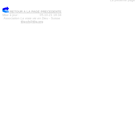
La présente page a
RETOUR A LA PAGE PRECEDENTE
Mise à jour :
05-10-21 18:34
Association
La vraie vie en Dieu
- Suisse
tlig-ch@tlig.org