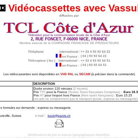
Vidéocassettes avec Vassu
diffusées par
Télévision pour la communication locale de la Côte d'Azur
2, RUE FONCET, F-06000 NICE, FRANCE
Membre associé de la COMPAGNIE FRANCAISE DE PRODUCTEURS
Téléphone
international :
++ 33 4 93 92 64 22
( 04 ) 93 92 64 22
en France :
Télécopieur ( fax )
international :
++ 33 4 93 92 64 51
( 04 ) 93 92 64 51
en France :
Les vidéocassettes sont disponibles en
VHS PAL
ou
SECAM
(à préciser dans la commande)
DESCRIPTION
Durée environ 120 minutes
(2 heures)
Prix
TTC
pour la France
(Toutes Taxes françaises Comprises) :
Euro 18.
Prix
HT
pour l'export hors France
(Hors taxes françaises) :
Euro 15.25
ces prix ne comprennent pas le transport (poste, express ou messagerie)
res formules sur demande : express ou messagerie.
teville, Suisse.
e-mail :
book@parvis.ch
Modifications de prix et erreurs typographiques réservées.