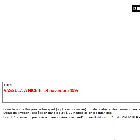
TITRE
VASSULA A NICE le 14 novembre 1997
Formule conseillée pour le transport (la plus économique) : poste contre remboursement ; aut
Délais de livraison : expédition dans les 24 à 72 heures selon les quantités.
Les vidéocassettes peuvent également être commandées aux
Editions du Parvis
, CH-1648 Hau