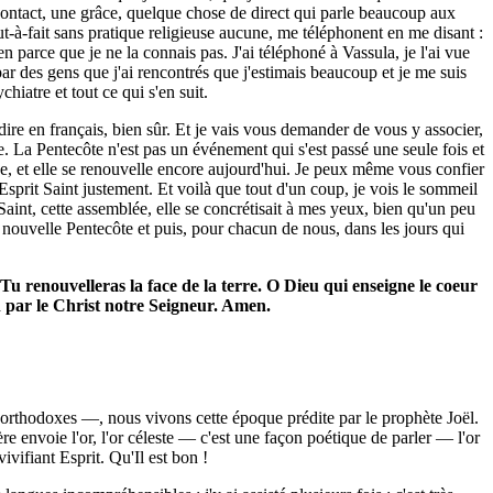
n contact, une grâce, quelque chose de direct qui parle beaucoup aux
ut-à-fait sans pratique religieuse aucune, me téléphonent en me disant :
en parce que je ne la connais pas. J'ai téléphoné à Vassula, je l'ai vue
par des gens que j'ai rencontrés que j'estimais beaucoup et je me suis
hiatre et tout ce qui s'en suit.
 dire en français, bien sûr. Et je vais vous demander de vous y associer,
e. La Pentecôte n'est pas un événement qui s'est passé une seule fois et
lée, et elle se renouvelle encore aujourd'hui. Je peux même vous confier
l'Esprit Saint justement. Et voilà que tout d'un coup, je vois le sommeil
aint, cette assemblée, elle se concrétisait à mes yeux, bien qu'un peu
ne nouvelle Pentecôte et puis, pour chacun de nous, dans les jours qui
Tu renouvelleras la face de la terre. O Dieu qui enseigne le coeur
n par le Christ notre Seigneur. Amen.
, orthodoxes —, nous vivons cette époque prédite par le prophète Joël.
ère envoie l'or, l'or céleste — c'est une façon poétique de parler — l'or
ivifiant Esprit. Qu'Il est bon !