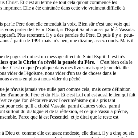
ésus Christ. Et c'est au terme de tout cela qu'ont commencé les
s imprimer. Elle a été entraînée dans cette vie vraiment difficile à
is par le Père dont elle entendait la voix. Bien sûr c'est une voix qui
s vous parler de l'Esprit Saint, si l'Esprit Saint a aussi parlé à Vassula.
apparaît. Plus rarement, il y a des paroles du Père. Et puis il y a, peut-
s-uns à partir de 1991 mais très peu, une dizaine, assez courts. Mais il
de pages et qui est un message direct du Saint Esprit. Il est très
lors que le Christ t'a révélé la pensée du Père.
" C'est bien cela le
dre. C'est ce que j'explique dans mes livres mais que je ne détaille
ous vider de l'égoïsme, nous vider d'un tas de choses dans le
 nous avons en plus à nous vider du péché.
ue je n'avais jamais vue nulle part comme cela, mais cette définition
lien d'amour du Père et du Fils. Et c'est Lui qui est aussi le lien qui fait
— c'est ce que l'on découvre avec l'oecuménisme qui a pris tant
est pour cela qu'Il a choisi Vassula, parmi d'autres voies, parmi
nt surtout du dialogue et de la réflexion, et ce que Vassula prêche,
emble. Parce que là est l'essentiel, et je dirai que le reste est
 Dieu et, comme elle est assez modeste, elle disait, il y a cinq ou six