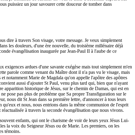
vous puissiez un jour savourer cette douceur de tomber dans
nous dire à travers Son visage, votre message. Je veux simplement
ans les douleurs, d'une ère nouvelle, du troisième millénaire déjà
conde évangélisation inaugurée par Jean-Paul II à l'aube de ce
er aux exigences ardues d'une savante exégèse mais tout simplement m'en
 cette parole comme venant du Maître dont il n'a pas vu le visage, mais
mmes et notamment Marie de Magdala qu'on appelle l'apôtre des apôtres
convient aussi d'ajouter St Paul, venu plus tard qui, bien que n'ayant
re apparition historique de Jésus, sur le chemin de Damas, qui est en
 ne pose pas plus de problème que Sa propre Transfiguration sur le
r, nous dit St Jean dans sa première lettre, d'annoncer à tous leurs
fin qu'eux et nous, nous entrions dans la même communion de l'esprit
t réactualisée à travers la seconde évangélisation que nous vivons.
souvent enfants, qui ont le charisme de voir de leurs yeux Jésus Lui-
lles la voix du Seigneur Jésus ou de Marie. Les premiers, on les
es témoins.