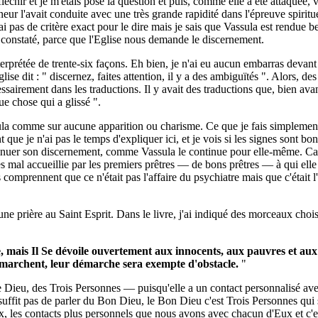
éfléchir et je m'étais posé la question et puis, comme elle a été attaquée,
neur l'avait conduite avec une très grande rapidité dans l'épreuve spiritue
 n'ai pas de critère exact pour le dire mais je sais que Vassula est rendue
i constaté, parce que l'Eglise nous demande le discernement.
nterprétée de trente-six façons. Eh bien, je n'ai eu aucun embarras devant c
Eglise dit : " discernez, faites attention, il y a des ambiguïtés ". Alors,
essairement dans les traductions. Il y avait des traductions que, bien avant 
lque chose qui a glissé ".
assula comme sur aucune apparition ou charisme. Ce que je fais simpleme
ue je n'ai pas le temps d'expliquer ici, et je vois si les signes sont bons
ntinuer son discernement, comme Vassula le continue pour elle-même. Car
très mal accueillie par les premiers prêtres — de bons prêtres — à qui ell
ls comprennent que ce n'était pas l'affaire du psychiatre mais que c'était l
une prière au Saint Esprit. Dans le livre, j'ai indiqué des morceaux choisi
e, mais Il Se dévoile ouvertement aux innocents, aux pauvres et au
s marchent, leur démarche sera exempte d'obstacle.
"
de Dieu, des Trois Personnes — puisqu'elle a un contact personnalisé av
 suffit pas de parler du Bon Dieu, le Bon Dieu c'est Trois Personnes qui
les contacts plus personnels que nous avons avec chacun d'Eux et c'est ce