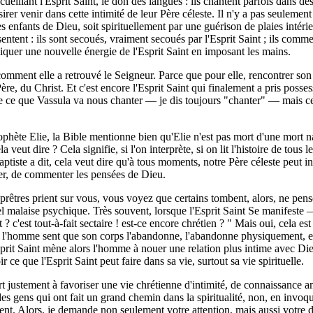
llant l'Esprit Saint, le don des langues : ils chantent parfois dans des l
 désirer venir dans cette intimité de leur Père céleste. Il n'y a pas seuleme
 des enfants de Dieu, soit spirituellement par une guérison de plaies intér
sentent : ils sont secoués, vraiment secoués par l'Esprit Saint ; ils comme
quer une nouvelle énergie de l'Esprit Saint en imposant les mains.
mment elle a retrouvé le Seigneur. Parce que pour elle, rencontrer son an
ère, du Christ. Et c'est encore l'Esprit Saint qui finalement a pris posse
 ce que Vassula va nous chanter — je dis toujours "chanter" — mais ce qu'
rophète Elie, la Bible mentionne bien qu'Elie n'est pas mort d'une mort 
eut dire ? Cela signifie, si l'on interprète, si on lit l'histoire de tous l
tiste a dit, cela veut dire qu'à tous moments, notre Père céleste peut inv
mer, de commenter les pensées de Dieu.
es prêtres prient sur vous, vous voyez que certains tombent, alors, ne pe
el malaise psychique. Très souvent, lorsque l'Esprit Saint Se manifeste 
t ? c'est tout-à-fait sectaire ! est-ce encore chrétien ? " Mais oui, cela 
l'homme sent que son corps l'abandonne, l'abandonne physiquement, et il 
rit Saint mène alors l'homme à nouer une relation plus intime avec Dieu 
 ce que l'Esprit Saint peut faire dans sa vie, surtout sa vie spirituelle.
rt justement à favoriser une vie chrétienne d'intimité, de connaissance a
s gens qui ont fait un grand chemin dans la spiritualité, non, en invoqua
ent. Alors, je demande non seulement votre attention, mais aussi votre dé