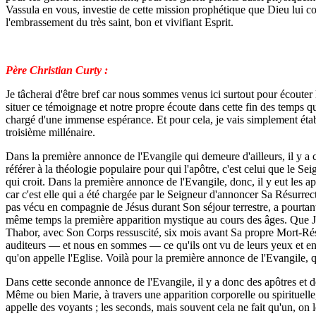
Vassula en vous, investie de cette mission prophétique que Dieu lui c
l'embrassement du très saint, bon et vivifiant Esprit.
Père Christian Curty :
Je tâcherai d'être bref car nous sommes venus ici surtout pour écouter
situer ce témoignage et notre propre écoute dans cette fin des temps q
chargé d'une immense espérance. Et pour cela, je vais simplement étab
troisième millénaire.
Dans la première annonce de l'Evangile qui demeure d'ailleurs, il y a 
référer à la théologie populaire pour qui l'apôtre, c'est celui que le S
qui croit. Dans la première annonce de l'Evangile, donc, il y eut les a
car c'est elle qui a été chargée par le Seigneur d'annoncer Sa Résurrect
pas vécu en compagnie de Jésus durant Son séjour terrestre, a pourtant
même temps la première apparition mystique au cours des âges. Que Jés
Thabor, avec Son Corps ressuscité, six mois avant Sa propre Mort-Résur
auditeurs — et nous en sommes — ce qu'ils ont vu de leurs yeux et ent
qu'on appelle l'Eglise. Voilà pour la première annonce de l'Evangile, q
Dans cette seconde annonce de l'Evangile, il y a donc des apôtres et d
Même ou bien Marie, à travers une apparition corporelle ou spirituelle
appelle des voyants ; les seconds, mais souvent cela ne fait qu'un, o