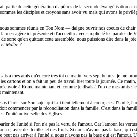
ait partie de cette génération d'apôtres de la seconde évangélisation car 
ommes les disciples et croyons sans avoir vu mais qui avons le privilè
r nous sommes réunis en Ton Nom — daigne ouvrir nos coeurs de chair q
a messagère ici présente et d'accueillir avec simplicité les paroles de V
de sorte qu'en quittant cette assemblée, nous puissions dire dans la jo
 et Maître ? "
sais à mes amis qu'encore très tôt ce matin, vers sept heures, je me pr
cartons et on a fait un peu de travail hier toute la journée. Ce matin, l'a
l m'envoie à Rome maintenant et, comme je disais à l'un de mes amis : je
as maintenant.
 Christ sur Son sujet qui Lui tient tellement à coeur, c'est l'Unité, l'un
 doit commencer par la réconciliation dans la famille. C'est dans la famille
est l'unité universelle des Eglises.
er de l'unité si l'on n'a pas la vertu de l'amour. Car l'amour, les vertus,
se, avec des feuilles et des fruits. Si nous n'avons pas la base, qui est 
ne peut pas arriver à l'unité si nous n'avons pas la base qui est l'amour. 