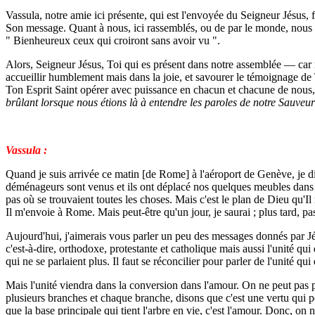
Vassula, notre amie ici présente, qui est l'envoyée du Seigneur Jésus, f
Son message. Quant à nous, ici rassemblés, ou de par le monde, nous s
" Bienheureux ceux qui croiront sans avoir vu ".
Alors, Seigneur Jésus, Toi qui es présent dans notre assemblée — ca
accueillir humblement mais dans la joie, et savourer le témoignage de T
Ton Esprit Saint opérer avec puissance en chacun et chacune de nous, 
brûlant lorsque nous étions là à entendre les paroles de notre Sauveur
Vassula :
Quand je suis arrivée ce matin [de Rome] à l'aéroport de Genève, je di
déménageurs sont venus et ils ont déplacé nos quelques meubles dans les 
pas où se trouvaient toutes les choses. Mais c'est le plan de Dieu qu'I
Il m'envoie à Rome. Mais peut-être qu'un jour, je saurai ; plus tard, p
Aujourd'hui, j'aimerais vous parler un peu des messages donnés par Jésus
c'est-à-dire, orthodoxe, protestante et catholique mais aussi l'unité qui
qui ne se parlaient plus. Il faut se réconcilier pour parler de l'unité qui 
Mais l'unité viendra dans la conversion dans l'amour. On ne peut pas parl
plusieurs branches et chaque branche, disons que c'est une vertu qui pous
que la base principale qui tient l'arbre en vie, c'est l'amour. Donc, on 