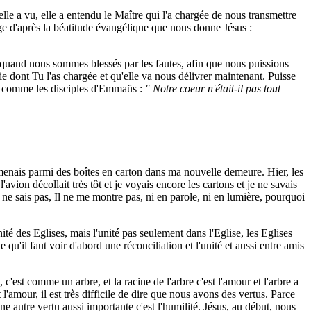
elle a vu, elle a entendu le Maître qui l'a chargée de nous transmettre
ge d'après la béatitude évangélique que nous donne Jésus :
uand nous sommes blessés par les fautes, afin que nous puissions
ie dont Tu l'as chargée et qu'elle va nous délivrer maintenant. Puisse
ie comme les disciples d'Emmaüs :
" Notre coeur n'était-il pas tout
omenais parmi des boîtes en carton dans ma nouvelle demeure. Hier, les
vion décollait très tôt et je voyais encore les cartons et je ne savais
 ne sais pas, Il ne me montre pas, ni en parole, ni en lumière, pourquoi
ité des Eglises, mais l'unité pas seulement dans l'Eglise, les Eglises
 qu'il faut voir d'abord une réconciliation et l'unité et aussi entre amis
 c'est comme un arbre, et la racine de l'arbre c'est l'amour et l'arbre a
l'amour, il est très difficile de dire que nous avons des vertus. Parce
Une autre vertu aussi importante c'est l'humilité. Jésus, au début, nous