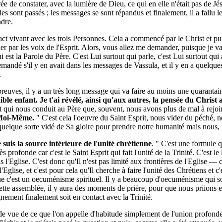
ée de constater, avec la lumière de Dieu, ce qui en elle n'était pas de J
s sont passés ; les messages se sont répandus et finalement, il a fallu le
ndre.
ntact vivant avec les trois Personnes. Cela a commencé par le Christ et pu
rler par les voix de l'Esprit. Alors, vous allez me demander, puisque je vai
ui est la Parole du Père. C'est Lui surtout qui parle, c'est Lui surtout qui 
demandé s'il y en avait dans les messages de Vassula, et il y en a quelque
.
uves, il y a un très long message qui va faire au moins une quarantaine 
le enfant. Je t'ai révélé, ainsi qu'aux autres, la pensée du Christ a
t qui nous conduit au Père que, souvent, nous avons plus de mal à rejoin
e Moi-Même.
" C'est cela l'oeuvre du Saint Esprit, nous vider du péché, n
 quelque sorte vidé de Sa gloire pour prendre notre humanité mais nous,
 suis la source intérieure de l'unité chrétienne
. " C'est une formule q
profonde car c'est le Saint Esprit qui fait l'unité de la Trinité. C'est le 
ns l'Eglise. C'est donc qu'Il n'est pas limité aux frontières de l'Eglise 
glise, et c'est pour cela qu'Il cherche à faire l'unité des Chrétiens et c'
que c'est un oecuménisme spirituel. Il y a beaucoup d'oecuménisme qui so
ette assemblée, il y aura des moments de prière, pour que nous priions ens
gnement finalement soit en contact avec la Trinité.
e vue de ce que l'on appelle d'habitude simplement de l'union profonde à