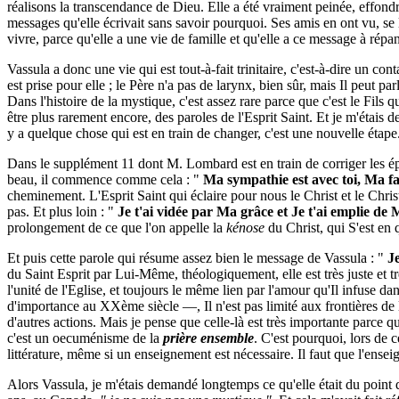
réalisons la transcendance de Dieu. Elle a été vraiment peinée, effondr
messages qu'elle écrivait sans savoir pourquoi. Ses amis en ont vu, se le
vivre, parce qu'elle a une vie de famille et qu'elle a ce message à répa
Vassula a donc une vie qui est tout-à-fait trinitaire, c'est-à-dire un co
est prise pour elle ; le Père n'a pas de larynx, bien sûr, mais Il peut pa
Dans l'histoire de la mystique, c'est assez rare parce que c'est le Fils q
être plus rarement encore, des paroles de l'Esprit Saint. Et je m'étais 
y a quelque chose qui est en train de changer, c'est une nouvelle étape
Dans le supplément 11 dont M. Lombard est en train de corriger les épre
beau, il commence comme cela : "
Ma sympathie est avec toi, Ma faib
cheminement. L'Esprit Saint qui éclaire pour nous le Christ et le Chris
pas. Et plus loin : "
Je t'ai vidée par Ma grâce et Je t'ai emplie d
prolongement de ce que l'on appelle la
kénose
du Christ, qui S'est en
Et puis cette parole qui résume assez bien le message de Vassula : "
Je
du Saint Esprit par Lui-Même, théologiquement, elle est très juste et très 
l'unité de l'Eglise, et toujours le même lien par l'amour qu'Il infuse da
d'importance au XXème siècle —, Il n'est pas limité aux frontières de l'E
d'autres actions. Mais je pense que celle-là est très importante parce 
c'est un oecuménisme de la
prière ensemble
. C'est pourquoi, lors de c
littérature, même si un enseignement est nécessaire. Il faut que l'ensei
Alors Vassula, je m'étais demandé longtemps ce qu'elle était du point d