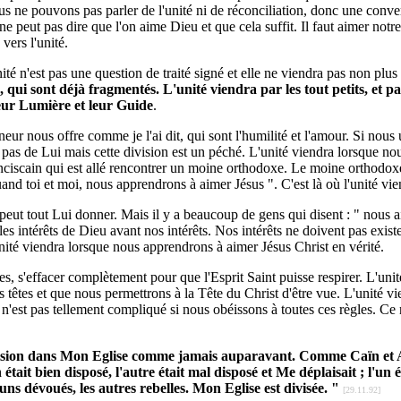
, nous ne pouvons pas parler de l'unité ni de réconciliation, donc une con
e peut pas dire que l'on aime Dieu et que cela suffit. Il faut aimer not
vers l'unité.
nité n'est pas une question de traité signé et elle ne viendra pas non plu
, qui sont déjà fragmentés. L'unité viendra par les tout petits, et 
leur Lumière et leur Guide
.
eur nous offre comme je l'ai dit, qui sont l'humilité et l'amour. Si nous u
t pas de Lui mais cette division est un péché. L'unité viendra lorsque 
anciscain qui est allé rencontrer un moine orthodoxe. Le moine orthodoxe
uand toi et moi, nous apprendrons à aimer Jésus ". C'est là où l'unité vi
ut tout Lui donner. Mais il y a beaucoup de gens qui disent : " nous aim
r les intérêts de Dieu avant nos intérêts. Nos intérêts ne doivent pas exi
unité viendra lorsque nous apprendrons à aimer Jésus Christ en vérité.
, s'effacer complètement pour que l'Esprit Saint puisse respirer. L'uni
os têtes et que nous permettrons à la Tête du Christ d'être vue. L'unité 
e n'est pas tellement compliqué si nous obéissons à toutes ces règles. Ce n
vision dans Mon Eglise comme jamais auparavant. Comme Caïn et Abel
 était bien disposé, l'autre était mal disposé et Me déplaisait ; l'un ét
uns dévoués, les autres rebelles. Mon Eglise est divisée. "
[29.11.92]