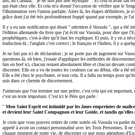
ans, au Canada,
" je ne suis pas une mystique "
. Et cela m'avait fait r
qui était chez elle. Et cela m'a donné l'occasion de vérifier que le Seig
l'illumination vers l'union parfaite. Alors là, les étapes définitives, je
grâce dont j'ai été très profondément frappé quand par exemple, je l'a
Il y a eu une notification qui disait
" attention à Vassula "
, qui a été i
l'édition allemande du livre que j'ai écrit sur Vassula, pour dire que l'
prophétiques, c'est-à-dire qu'il faut les expliquer. Et puis, il y en a néc
traduction-là ; l'anglais c'est correct ; le français et l'italien, il y a que
Je ne fais pas ici de déclaration ; je ne porte pas de jugement sur V
questions-là, eh bien, j'essaie d'appliquer les méthodes de discernement q
fais en bref ici, chacun restant absolument libre et chacun devant co
discerner. Elle en a vu de toutes les couleurs car au début, elle a été 
Elle a été chez le psychiatre, et tout cela. Il a fallu un temps pour qu'i
suis dans ce chemin de discernement.
J'aimerais que l'on termine sur une prière, c'est cela qui est important, 
c'est un texte important. C'est ici le Père qui parle :
"
Mon Saint Esprit est intimidé par les âmes empreintes de malic
et devient leur Saint Compagnon et leur Guide, et tandis qu'elle
Je crois que vous pouvez retirer de cette soirée où Vassula va parler 
appelé à avoir un contact personnalisé avec les Trois Personnes. Il ne
chaque moment de notre vie, de discerner ce que nous attendons d'Eux, 