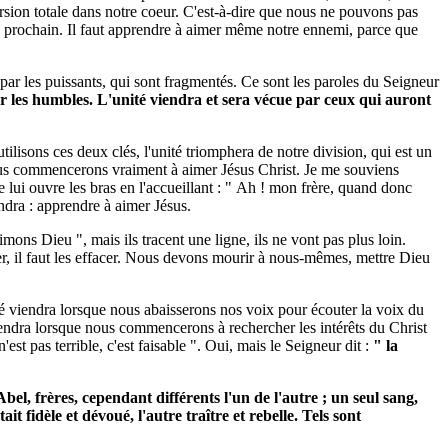
version totale dans notre coeur. C'est-à-dire que nous ne pouvons pas
re prochain. Il faut apprendre à aimer même notre ennemi, parce que
s par les puissants, qui sont fragmentés. Ce sont les paroles du Seigneur
par les humbles. L'unité viendra et sera vécue par ceux qui auront
tilisons ces deux clés, l'unité triomphera de notre division, qui est un
nous commencerons vraiment à aimer Jésus Christ. Je me souviens
 lui ouvre les bras en l'accueillant : " Ah ! mon frère, quand donc
endra : apprendre à aimer Jésus.
ons Dieu ", mais ils tracent une ligne, ils ne vont pas plus loin.
ster, il faut les effacer. Nous devons mourir à nous-mêmes, mettre Dieu
té viendra lorsque nous abaisserons nos voix pour écouter la voix du
viendra lorsque nous commencerons à rechercher les intérêts du Christ
'est pas terrible, c'est faisable ". Oui, mais le Seigneur dit :
" la
, frères, cependant différents l'un de l'autre ; un seul sang,
ait fidèle et dévoué, l'autre traître et rebelle. Tels sont