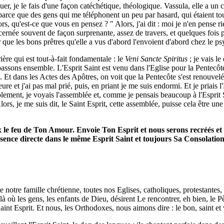
uer, je le fais d'une façon catéchétique, théologique. Vassula, elle a u
t parce que des gens qui me téléphonent un peu par hasard, qui étaient to
s, qu'est-ce que vous en pensez ? " Alors, j'ai dit : moi je n'en pense ri
iscernée souvent de façon surprenante, assez de travers, et quelques fois 
que les bons prêtres qu'elle a vus d'abord l'envoient d'abord chez le psyc
rière qui est tout-à-fait fondamentale : le
Veni Sancte Spiritus
; je vais le
s passons ensemble. L'Esprit Saint est venu dans l'Eglise pour la Pentecôt
te. Et dans les Actes des Apôtres, on voit que la Pentecôte s'est renouve
eure et j'ai pas mal prié, puis, en priant je me suis endormi. Et je priais 
lement, je voyais l'assemblée et, comme je pensais beaucoup à l'Esprit S
lors, je me suis dit, le Saint Esprit, cette assemblée, puisse cela être u
ux le feu de Ton Amour. Envoie Ton Esprit et nous serons recréés et 
ssence directe dans le même Esprit Saint et toujours Sa Consolatio
notre famille chrétienne, toutes nos Eglises, catholiques, protestantes
 là où les gens, les enfants de Dieu, désirent Le rencontrer, eh bien, le P
aint Esprit. Et nous, les Orthodoxes, nous aimons dire : le bon, saint et v