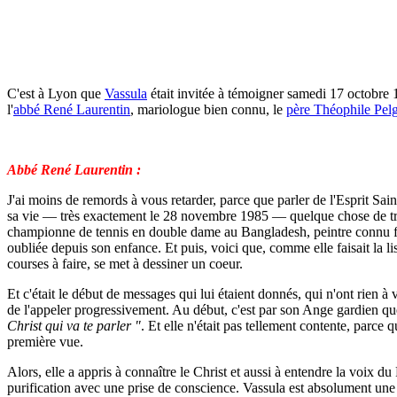
C'est à Lyon que
Vassula
était invitée à témoigner samedi 17 octobre 
l'
abbé René Laurentin
, mariologue bien connu, le
père Théophile Pel
Abbé René Laurentin :
J'ai moins de remords à vous retarder, parce que parler de l'Esprit Sain
sa vie — très exactement le 28 novembre 1985 — quelque chose de très 
championne de tennis en double dame au Bangladesh, peintre connu faisan
oubliée depuis son enfance. Et puis, voici que, comme elle faisait la li
courses à faire, se met à dessiner un coeur.
Et c'était le début de messages qui lui étaient donnés, qui n'ont rien à
de l'appeler progressivement. Au début, c'est par son Ange gardien qu
Christ qui va te parler "
. Et elle n'était pas tellement contente, parce 
première vue.
Alors, elle a appris à connaître le Christ et aussi à entendre la voix 
purification avec une prise de conscience. Vassula est absolument u