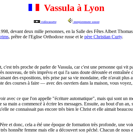
Vassula à Lyon
vidéocassette
enregistrement sonore
1998, devant deux mille personnes, en la Salle des Fêtes Albert Thomas
grims
, prêtre de l'Eglise Orthodoxe russe et le
père Christian Curty
.
t, c'est très proche de parler de Vassula, car c'est une personne qui vit p
nouveau, de très imprévu et qui l'a sans doute déroutée et entraînée d
t des expositions, très prise par sa vie mondaine, elle n'avait plus auc
ste des courses à faire — avec des ouvriers dans la maison, vous voyez, l
 voir avec ce que l'on appelle "écriture automatique", mais qui sont un mo
e sa main a commencé à écrire les messages. Ensuite, au bout d'un an, s
qu'elle ne connaissait pas encore très bien le Christ et elle aimait beaucou
du Père et donc, cela a été une époque de formation très profonde, une vo
ne très honnête femme mais elle a découvert son péché. Chacun de nous