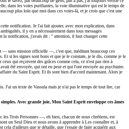
 vous le savez, par beaucoup de gens, pas à pas, j'ai toujours vérifié ce
lle, dans les voies purifiantes, la voie illuminative qui est le temps de
 beaucoup plus loin que moi dans ces voies-là, et je crois que c'est une
ette notification. Je l'ai fait ajouter, avec mon explication, dans
 des ambiguïtés, il y en a nécessairement dans tous messages
la notification, j'avais dit : " attention, il faut changer cette
nt — sans mission officielle —, c'est que, méditant beaucoup ces
. Et si les signes sont bons et que je le constate, je le dis, comme je le
 ceux qui reçoivent des grâces comme cela, ce n'est pas rien à
e avait été envoyée, qui ont eu peur et qui l'ont envoyée au psychiatre.
'affaire du Saint Esprit. Et ils sont bien d'accord maintenant. Alors je
s. J'ai un texte de Vassula mais je n'ai pas le temps de tout lire, car
x simples. Avec grande joie, Mon Saint Esprit enveloppe ces âmes
ec les Trois Personnes —, eh bien, chacun de nous chrétiens, est
 sont un Seul Dieu et nous avons à apprendre à Les connaître et, à
la d'ailleurs que je détaille, que j'essaie de faire acquérir aux