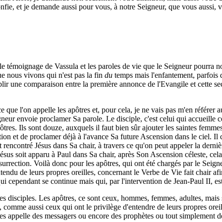
onfie, et je demande aussi pour vous, à notre Seigneur, que vous aussi, 
 le témoignage de Vassula et les paroles de vie que le Seigneur pourra 
ue nous vivons qui n'est pas la fin
du
temps mais l'enfantement, parfois d
lir une comparaison entre la première annonce de l'Evangile et cette se
ce que l'on appelle les apôtres et, pour cela, je ne vais pas m'en référ
eigneur envoie proclamer Sa parole. Le disciple, c'est celui qui accueille
pôtres. Ils sont douze, auxquels il faut bien sûr ajouter les saintes fe
ion et de proclamer déjà à l'avance Sa future Ascension dans le ciel. Il 
 rencontré Jésus dans Sa chair, à travers ce qu'on peut appeler la derniè
us soit apparu à Paul dans Sa chair, après Son Ascension céleste, cela
rection. Voilà donc pour les apôtres, qui ont été chargés par le Seigneu
endu de leurs propres oreilles, concernant le Verbe de Vie fait chair a
ui cependant se continue mais qui, par l'intervention de Jean-Paul II, es
es disciples. Les apôtres, ce sont ceux, hommes, femmes, adultes, mais 
, comme aussi ceux qui ont le privilège d'entendre de leurs propres orei
n les appelle des messagers ou encore des prophètes ou tout simplement d