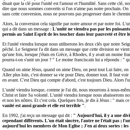
disait que la clé pour l'unité est l'amour et l'humilité. Sans cette clé
dire que nous sommes convertis si l'on n'aime pas notre prochain. On n
sans cette conversion, nous ne pouvons pas progresser dans le chemin 
Alors, la conversion cela signifie par notre amour et par notre foi. L'u
qui a dit dans un message :
L'unité ne viendra pas par les puissants
permis au Saint Esprit de les toucher dans leur pauvreté et être 
Et l'unité viendra lorsque nous utiliserons les deux clés que notre Seign
péché. Le Seigneur l'a dit dans un message que cette division ne vien
qu'une fois, lorsque j'étais en Grèce, à Rhodes, il y avait un moine fr
pourra-t-on s'unir un jour ? " Le moine franciscain lui a répondu : " q
Quand on aime Jésus, quand on aime Dieu, on peut tout Lui faire, on pe
Aller plus loin, c'est donner sa vie pour Dieu, donner tout. Il faut voi
en avant. C'est Dieu qui compte d'abord, c'est toujours Dieu. Alors l'
L'unité viendra lorsque, comme je l'ai dit, nous mourrons à nous-mêmes
Christ et faire Sa volonté. L'unité viendra lorsque nous abaisserons n
et non les nôtres. Et c'est cela. Quelques fois, je dis à Jésus : " mais c
vanité est aussi grande et elle est terrible "
.
En 1992, j'ai reçu un message qui dit :
" Aujourd'hui, il y a une di
cependant différents. L'un était sincère, l'autre ne l'était pas ; l'un
aujourd'hui les membres de Mon Eglise ; J'en ai deux sortes : les 