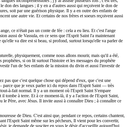
angues incompréhensibles ; j'y ai assisté plusieurs fois ; c'est très,
nt le don des langues ; il y en a d'autres aussi qui reçoivent le don de
ieures, soit par une guérison physique. Il y a en outre des enfants de
ncent une autre vie. Et certains de nos frères et soeurs reçoivent aussi
ge, ce n'était pas un conte de fée : cela a eu lieu. Et c'est l'ange
ssion aussi de Vassula, en ce sens que l'Esprit Saint l'a maintenant
elle va dire est si beau, si profond, surtout lorsqu'elle va parler de
naturelle, physiquement, comme nous allons mourir, mais qu'il a été,
es prophètes, si on lit surtout l'histoire et les messages du prophète
estir l'un de Ses enfants de la mission du divin et aussi l'investir de
nsez pas que c'est quelque chose qui dépend d'eux, que c'est une
— parce que je veux parler ici du
repos
dans l'Esprit Saint — très
est tout-à-fait normal. Il y a un moment où l'Esprit Saint S'empare
tombe à terre. Et à ce moment-là, il y a l'action de l'Esprit Saint,
le Père, avec Jésus. Il invite aussi à connaître Dieu ; à connaître ce
moureuse de Dieu. C'est ainsi que, pendant ce repos, certains chantent,
nt l'Esprit Saint même sur les pécheurs, Il vient pour les convertir,
sir, je demande de susciter en vous le désir d'accueillir aujourd'hui