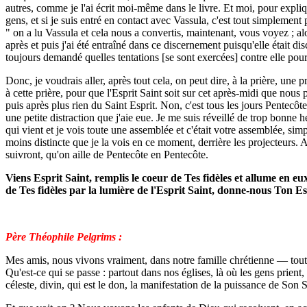
autres, comme je l'ai écrit moi-même dans le livre. Et moi, pour expliq
gens, et si je suis entré en contact avec Vassula, c'est tout simplemen
" on a lu Vassula et cela nous a convertis, maintenant, vous voyez ; alor
après et puis j'ai été entraîné dans ce discernement puisqu'elle était d
toujours demandé quelles tentations [se sont exercées] contre elle pour 
Donc, je voudrais aller, après tout cela, on peut dire, à la prière, une p
à cette prière, pour que l'Esprit Saint soit sur cet après-midi que nou
puis après plus rien du Saint Esprit. Non, c'est tous les jours Pentecô
une petite distraction que j'aie eue. Je me suis réveillé de trop bonne h
qui vient et je vois toute une assemblée et c'était votre assemblée,
simp
moins distincte que je la vois en ce moment, derrière les projecteurs. A
suivront, qu'on aille de Pentecôte en Pentecôte.
Viens Esprit Saint, remplis le coeur de Tes fidèles et allume en e
de Tes fidèles par la lumière de l'Esprit Saint, donne-nous Ton E
Père Théophile Pelgrims :
Mes amis, nous vivons vraiment, dans notre famille chrétienne — toute 
Qu'est-ce qui se passe : partout dans nos églises, là où les gens prient,
céleste, divin, qui est le don, la manifestation de la puissance de Son S