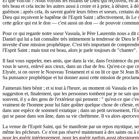
Et que voit-on ? Nous voyons les enfants de Dieu qui reçoivent, en accuei
très beau et cela incite les autres aussi à croire et à prier, à désirer, à
guérison ; après cela, ils savent guérir leurs frères et soeurs, certains
Dieu qui reçoivent le baptême de l'Esprit Saint ; affectivement, ils Le 
cette grâce qui est le don — c'est aussi un don — de pouvoir communi
Pour ce qui regarde notre soeur Vassula, le Père Laurentin nous a dit co
Daniel qui lui a fait connaître très intimement la tendresse de Dieu le P
investie d'une mission prophétique. C'est très important de comprendre
l'Esprit Saint ; mais tout est beau, alors je parle toujours de "chanter".
Il faut vous rappeler, mes amis, que dans la vie, dans l'existence du p
vous le savez, enlevé aux cieux, dans un char de feu. Qu'est-ce que cela v
Elysée, si on ouvre le Nouveau Testament et si on lit ce que St Jean Bap
Sa puissance prophétique et lui donner aussi cette mission de procla
J'aimerais bien bénir ; et si tout à l'heure, au moment où Vassula et l
suggestion et, finalement, que les personnes tombent par je ne sais qu
souvent, il y a des gens de l'extérieur qui pensent : " qu'est-ce que c'es
vraiment de l'homme pour lui faire goûter quelque chose de céleste, et 
dans une espèce de sommeil extatique ; dans un petit ravissement, l'Esp
qui se passe dans son âme, dans sa vie chrétienne. Il va alors apercevoir
La venue de l'Esprit Saint, qui Se manifeste par un repos mystique, se
même les pécheurs. Ce n'est pas réservé maintenant à des saints ou à de
pour les guérir intérieurement, pour les guérir parfois aussi physiquem