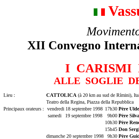
Vassu
Movimento
XII Convegno Intern
I CARISMI
ALLE SOGLIE D
Lieu :
CATTOLICA
(à 20 km au sud de Rímini), Ita
Teatro della Regina, Piazza della Repubblica
Principaux orateurs :
vendredi 18 septembre 1998
17h30
Père Uld
samedi 19 septembre 1998
9h00
Père Silv
10h30
Père Ren
15h45
Don Serg
dimanche 20 septembre 1998
9h30
Père Gui