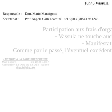
10h45
Vassula
Responsable :
Dott. Mario Mancigotti
Secrétariat :
Prof. Angela Galli Leardini
tel.: (0039) 0541 961248
Participation aux frais d'org
- Vassula ne touche auc
- Manifestat
Comme par le passé, l'éventuel excédent 
ç
RETOUR A LA PAGE PRECEDENTE
Mise à jour :
05-10-25 15:47
Association
La vraie vie en Dieu
- Suisse
tlig-ch@tlig.org