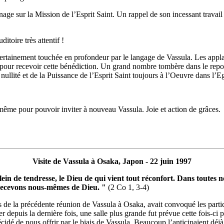
nage sur la Mission de l’Esprit Saint. Un rappel de son incessant travai
toire très attentif !
é certainement touchée en profondeur par le langage de Vassula. Les appla
nt pour recevoir cette bénédiction. Un grand nombre tombère dans le re
nullité et de la Puissance de l’Esprit Saint toujours à l’Oeuvre dans l’E
t même pour pouvoir inviter à nouveau Vassula. Joie et action de grâces.
Visite de Vassula à Osaka, Japon - 22 juin 1997
lein de tendresse, le Dieu de qui vient tout réconfort. Dans toutes n
 recevons nous-mêmes de Dieu. "
(2 Co 1, 3-4)
rs de la précédente réunion de Vassula à Osaka, avait convoqué les parti
 depuis la dernière fois, une salle plus grande fut prévue cette fois-ci p
écidé de nous offrir par le biais de Vassula. Beaucoup l’anticipaient dé