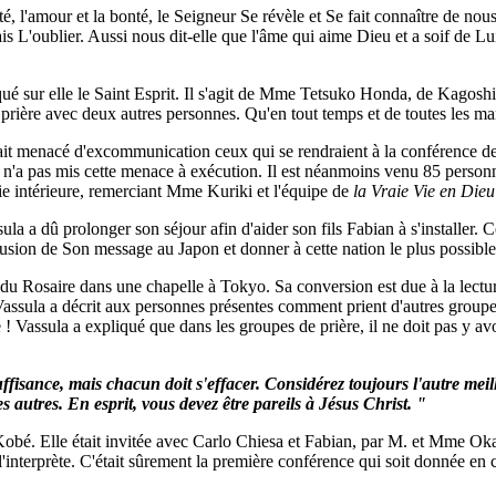
 l'amour et la bonté, le Seigneur Se révèle et Se fait connaître de nous.
s L'oublier. Aussi nous dit-elle que l'âme qui aime Dieu et a soif de Lu
é sur elle le Saint Esprit. Il s'agit de Mme Tetsuko Honda, de Kagoshi
 de prière avec deux autres personnes. Qu'en tout temps et de toutes les
ait menacé d'excommunication ceux qui se rendraient à la conférence de 
l n'a pas mis cette menace à exécution. Il est néanmoins venu 85 person
e intérieure, remerciant Mme Kuriki et l'équipe de
la Vraie Vie en Dieu
a a dû prolonger son séjour afin d'aider son fils Fabian à s'installer. Ce
ffusion de Son message au Japon et donner à cette nation le plus possible
du Rosaire dans une chapelle à Tokyo. Sa conversion est due à la lectu
. Vassula a décrit aux personnes présentes comment prient d'autres group
ère ! Vassula a expliqué que dans les groupes de prière, il ne doit pas y
uffisance, mais chacun doit s'effacer. Considérez toujours l'autre mei
 autres. En esprit, vous devez être pareils à Jésus Christ. "
 Kobé. Elle était invitée avec Carlo Chiesa et Fabian, par M. et Mme Oka
 l'interprète. C'était sûrement la première conférence qui soit donnée en