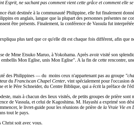
int Esprit, ne sachant pas comment vient cette grâce et comment elle se
nce était destinée à la communauté Philippine, elle fut finalement donné
hilippins en anglais, langue que la plupart des personnes présentes ne com
 pussent être présents. Finalement, la conférence de Vassula fut interpré
pliqua plus tard que ce qu'elle dit est chaque fois différent, afin que n
aise de Mme Etsuko Maruo, à Yokohama. Après avoir visité son splendide 
bellis Mon Eglise, unis Mon Eglise". A la fin de cette rencontre, une
nauté des Philippines — du moins ceux n'appartenant pas au groupe
"cha
steur du
Franciscan Chapel Center
, vint spécialement pour l'occasion d
e et le Père Schneider, du Centre Biblique, qui a écrit la préface de l'é
deste, mais à chacun des lieux visités, de petits groupes de prière son
ence de Vassula, et celui de Kagoshima. M. Hayashi a exprimé son désir d
mmencer, le livret-guide pour les réunions de prière de
la Vraie Vie en 
ans tout le pays.
s Christ soit avec vous.