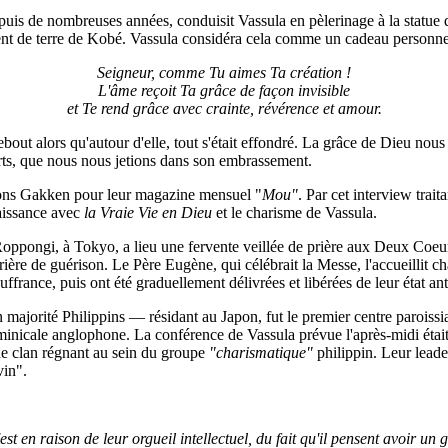
depuis de nombreuses années, conduisit Vassula en pèlerinage à la statue
ment de terre de Kobé. Vassula considéra cela comme un cadeau personn
Seigneur, comme Tu aimes Ta création !
L'âme reçoit Ta grâce de façon invisible
et Te rend grâce avec crainte, révérence et amour.
ebout alors qu'autour d'elle, tout s'était effondré. La grâce de Dieu nou
erts, que nous nous jetions dans son embrassement.
ions Gakken pour leur magazine mensuel "
Mou"
. Par cet interview trai
naissance avec
la Vraie Vie en Dieu
et le charisme de Vassula.
oppongi, à Tokyo, a lieu une fervente veillée de prière aux Deux Coeurs,
ère de guérison. Le Père Eugène, qui célébrait la Messe, l'accueillit ch
ffrance, puis ont été graduellement délivrées et libérées de leur état ant
majorité Philippins — résidant au Japon, fut le premier centre paroissia
ominicale anglophone. La conférence de Vassula prévue l'après-midi éta
de clan régnant au sein du groupe
"charismatique"
philippin. Leur leader
vin".
t en raison de leur orgueil intellectuel, du fait qu'il pensent avoir un