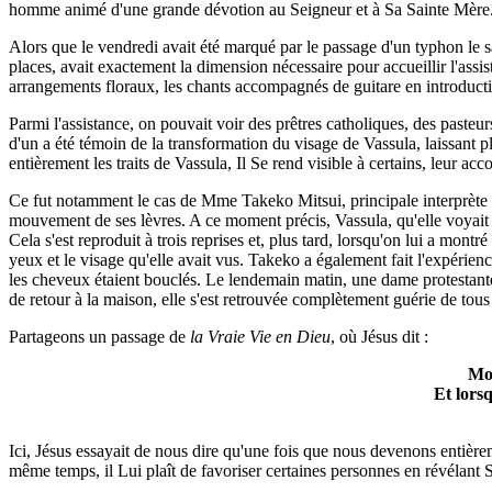
homme animé d'une grande dévotion au Seigneur et à Sa Sainte Mère. Ils
Alors que le vendredi avait été marqué par le passage d'un typhon le s
places, avait exactement la dimension nécessaire pour accueillir l'assis
arrangements floraux, les chants accompagnés de guitare en introductio
Parmi l'assistance, on pouvait voir des prêtres catholiques, des pasteur
d'un a été témoin de la transformation du visage de Vassula, laissant 
entièrement les traits de Vassula, Il Se rend visible à certains, leur acc
Ce fut notamment le cas de Mme Takeko Mitsui, principale interprète de 
mouvement de ses lèvres. A ce moment précis, Vassula, qu'elle voyait dep
Cela s'est reproduit à trois reprises et, plus tard, lorsqu'on lui a mon
yeux et le visage qu'elle avait vus. Takeko a également fait l'expérie
les cheveux étaient bouclés. Le lendemain matin, une dame protestante 
de retour à la maison, elle s'est retrouvée complètement guérie de tous
Partageons un passage de
la Vraie Vie en Dieu
, où Jésus dit :
Mon
Et lorsq
Ici, Jésus essayait de nous dire qu'une fois que nous devenons entiè
même temps, il Lui plaît de favoriser certaines personnes en révélant 