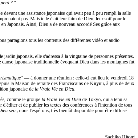
 perd ?
"
e devant une assistance japonaise qui avait peu à peu rempli la salle
prenaient pas. Mais telle était leur faim de Dieu, leur soif pour le
tée en Japonais. Ainsi, Dieu a de nouveau accordé Ses grâce aux
ous partagions tous les contenus des différentes vidéo et audio
jardin japonais, elle s'adressa à la vingtaine de personnes présentes.
 danse japonaise traditionnelle évoquant Dieu dans les montagnes fut
rismatique"
— à donner une réunion ; celle-ci eut lieu le vendredi 18
epuis la Maison de retraite des Franciscains de Kiryuu, à plus de deux
dition japonaise de
la Vraie Vie en Dieu
.
t nés, comme le groupe
la Vraie Vie en Dieu
de Tokyo, qui a tenu sa
'éditer et de publier les textes des conférences à l'intention de tous
Dieu
sera, nous l'espérons, très bientôt disponible pour être diffusé
Sachiko Hitomi