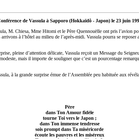
onférence de Vassula à Sapporo (Hokkaïdô - Japon) le 23 juin 19
ula, M. Chiesa, Mme Hitomi et le Père Quennouëlle ont pris l’avion pou
arrivons à l’hôtel au milieu de l’après-midi. Vassula pourra se reposer 
rise, pleine d’attention délicate, Vassula reçoit un Message du Seigne
ès modeste, mais il importe de souligner que c’est un pourcentage remar
sula, à la grande surprise émue de l’Assemblée peu habituée aux révéla
Père
dans Ton Amour fidèle
tourne Toi vers le Japon ;
dans Ton immense tendresse
sois prompt dans Ta miséricorde
écoute les pauvres et les miséreux