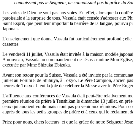
connaissent pas le Seigneur, ne connaissant pas la grâce du Sa
Les voies de Dieu ne sont pas nos voies. En effet, alors que la confére
paroissiale à la surprise de tous. Vassula était censée s'adresser aux P
Saint Esprit, que peut leur importait la barrière de la langue, pourvu
Japonais.
L'enseignement que donna Vassula fut particulièrement profond ; elle ex
cassettes.
Le vendredi 11 juillet, Vassula était invitée à la maison modèle japon
A nouveau, Vassula au commandement de Jésus : ranime Mon Eglise, em
exécutée par Mme Shizuka Ebizuka.
Avant son retour pour la Suisse, Vassula a été invitée par la commu
juillet au Forum 8 de Shibuya, à Tokyo. Le Père Campion, ancien pa
heures de Tokyo. Il eut la joie de célébrer la Messe avec le Père Eugèn
L'affluence aux conférences de Vassula était peut-être relativement mo
première réunion de prière à Tenshikan le dimanche 13 juillet, en prés
ceux qui auraient voulu mais n'ont pas pu venir aux réunions. Pour co
auprès de tous les petits groupes de prière et à ceux qui le réclament d
Priez pour nous, chers lecteurs, et que la grâce de notre Seigneur Jésu