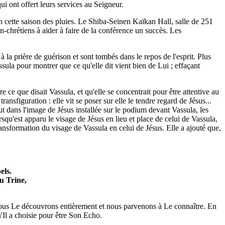
i ont offert leurs services au Seigneur.
en cette saison des pluies. Le Shiba-Seinen Kaïkan Hall, salle de 251
on-chrétiens à aider à faire de la conférence un succès. Les
à la prière de guérison et sont tombés dans le repos de l'esprit. Plus
sula pour montrer que ce qu'elle dit vient bien de Lui ; effaçant
 ce que disait Vassula, et qu'elle se concentrait pour être attentive au
nsfiguration : elle vit se poser sur elle le tendre regard de Jésus...
nut dans l'image de Jésus installée sur le podium devant Vassula, les
qu'est apparu le visage de Jésus en lieu et place de celui de Vassula,
ansformation du visage de Vassula en celui de Jésus. Elle a ajouté que,
els.
eu Trine,
nous Le découvrons entièrement et nous parvenons à Le connaître. En
'Il a choisie pour être Son Echo.