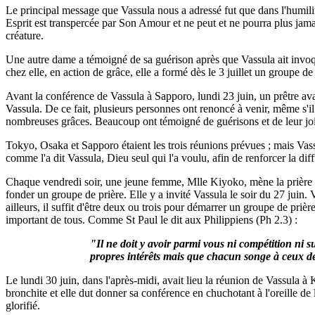
Le principal message que Vassula nous a adressé fut que dans l'humilité,
Esprit est transpercée par Son Amour et ne peut et ne pourra plus jamai
créature.
Une autre dame a témoigné de sa guérison après que Vassula ait invoqu
chez elle, en action de grâce, elle a formé dès le 3 juillet un groupe
Avant la conférence de Vassula à Sapporo, lundi 23 juin, un prêtre av
Vassula. De ce fait, plusieurs personnes ont renoncé à venir, même s'i
nombreuses grâces. Beaucoup ont témoigné de guérisons et de leur joi
Tokyo, Osaka et Sapporo étaient les trois réunions prévues ; mais Vassul
comme l'a dit Vassula, Dieu seul qui l'a voulu, afin de renforcer la di
Chaque vendredi soir, une jeune femme, Mlle Kiyoko, mène la prière 
fonder un groupe de prière. Elle y a invité Vassula le soir du 27 juin
ailleurs, il suffit d'être deux ou trois pour démarrer un groupe de pri
important de tous. Comme St Paul le dit aux Philippiens (Ph 2.3) :
"Il ne doit y avoir parmi vous ni compétition ni s
propres intérêts mais que chacun songe à ceux des
Le lundi 30 juin, dans l'après-midi, avait lieu la réunion de Vassula à
bronchite et elle dut donner sa conférence en chuchotant à l'oreille de
glorifié.