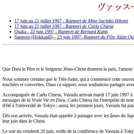
17 juin au 21 juillet 1997 -
Rapport de Mme Sachiko Hitomi
17 juin au 21 juillet 1997 -
Rapport de Carlo Chiesa
Osaka - 22 juin 1997 -
Rapport de Bernard Kuhn
Sapporo (Hokkaïdô) - 23 juin 1997-
Rapport du Père Alain Qu
Que Dieu le Père et le Seigneur Jésus-Christ donnent la paix, l'amour et
Nous sommes certains que le Très-Saint, qui a commencé cette oeuvre
touchées et converties. Dans ce rapport, nous souhaitons partager ave
Accompagnée de Carlo Chiesa, Vassula arrivait mardi 17 juin 1997 à l'a
messages de
la Vraie Vie en Dieu
. Carlo Chiesa fut l'interprète de no
d'été à l'université de Tokyo ; aussi, les premiers jours, Vassula fut
Dès son arrivée, Vassula était appelée à partager avec les âmes du Japon
leur joie dans le Christ.
Le soir du vendredi 20 juin, veille de la conférence de Vassula à Toky