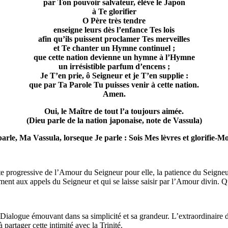
par Ton pouvoir salvateur, élève le Japon
à Te glorifier
O Père très tendre
enseigne leurs dès l’enfance Tes lois
afin qu’ils puissent proclamer Tes merveilles
et Te chanter un Hymne continuel ;
que cette nation devienne un hymne à l’Hymne
un irrésistible parfum d’encens ;
Je T’en prie, ô Seigneur et je T’en supplie :
que par Ta Parole Tu puisses venir à cette nation.
Amen.
Oui, le Maître de tout l’a toujours aimée.
(Dieu parle de la nation japonaise, note de Vassula)
.parle, Ma Vassula, lorseque Je parle : Sois Mes lèvres et glorifie-Mo
rogressive de l’Amour du Seigneur pour elle, la patience du Seigneur qu
ent aux appels du Seigneur et qui se laisse saisir par l’Amour divin. 
. Dialogue émouvant dans sa simplicité et sa grandeur. L’extraordinaire 
artager cette intimité avec la Trinité.