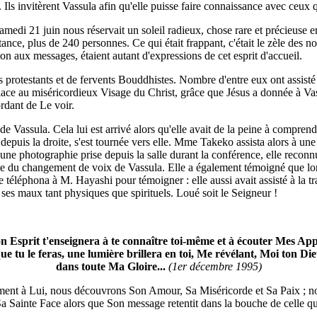
 invitèrent Vassula afin qu'elle puisse faire connaissance avec ceux qu
amedi 21 juin nous réservait un soleil radieux, chose rare et précieuse 
tance, plus de 240 personnes. Ce qui était frappant, c'était le zèle des n
n aux messages, étaient autant d'expressions de cet esprit d'accueil.
s protestants et de fervents Bouddhistes. Nombre d'entre eux ont assisté 
place au miséricordieux Visage du Christ, grâce que Jésus a donnée à Vas
ordant de Le voir.
Vassula. Cela lui est arrivé alors qu'elle avait de la peine à comprendre
uis la droite, s'est tournée vers elle. Mme Takeko assista alors à une tra
tré une photographie prise depuis la salle durant la conférence, elle recon
nce du changement de voix de Vassula. Elle a également témoigné que lors
téléphona à M. Hayashi pour témoigner : elle aussi avait assisté à la tr
 ses maux tant physiques que spirituels. Loué soit le Seigneur !
 Esprit t'enseignera à te connaître toi-même et à écouter Mes App
ue tu le feras, une lumière brillera en toi, Me révélant, Moi ton Di
dans toute Ma Gloire...
(1er décembre 1995)
rement à Lui, nous découvrons Son Amour, Sa Miséricorde et Sa Paix ; 
Sa Sainte Face alors que Son message retentit dans la bouche de celle qu