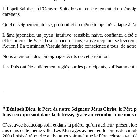
L’Esprit Saint est à l’Oeuvre. Suit alors un enseignement et un témoig
chrétiens.
Quel enseignement dense, profond et en même temps très adapté à l’audi
L’âme japonaise, un joyau, intuitive, sensible, naïve, confiante, a ét
et les prières de Vassula sur chacun. Tous, sans exception, se levère
Action ! En terminant Vassula fait prendre conscience à tous, de notre 
Nous attendons des témoignages écrits de cette réunion.
Les frais ont été entièrement reglès par les participants, suffisammen
" Béni soit Dieu, le Père de notre Seigneur Jésus Christ, le Père p
tous ceux qui sont dans la détresse, grâce au réconfort que nous
C’est avec beaucoup soin et dans la prière, qu’un auditeur, présent lo
ans dans cette même ville. Les Messages avaient eu le temps de circuler
200 choisis à répondre au banquet spirituel que le Père céleste avait d