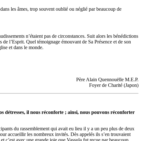
l dans les âmes, trop souvent oublié ou néglié par beaucoup de
udissements n’étaient pas de circonstances. Suit alors les bénédictions
pos de l’Esprit. Quel témoignage émouvant de Sa Présence et de son
glise et dans le monde.
Père Alain Quennouëlle M.E.P.
Foyer de Charité (Japon)
os détresses, il nous réconforte ; ainsi, nous pouvons réconforter
cipants du rassemblement qui avait eu lieu il y a un peu plus de deux
our accueillir les nombreux invités. Dès appelés ils s’en trouvaient
jà et c’est avec une grande joie que Vassula fut reçue par beaucoup