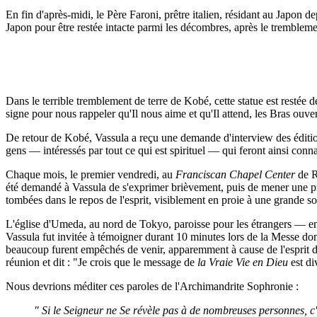
En fin d'après-midi, le Père Faroni, prêtre italien, résidant au Japon 
Japon pour être restée intacte parmi les décombres, après le tremble
Dans le terrible tremblement de terre de Kobé, cette statue est restée d
signe pour nous rappeler qu'Il nous aime et qu'Il attend, les Bras ouv
De retour de Kobé, Vassula a reçu une demande d'interview des édit
gens — intéressés par tout ce qui est spirituel — qui feront ainsi con
Chaque mois, le premier vendredi, au
Franciscan Chapel Center
de R
été demandé à Vassula de s'exprimer brièvement, puis de mener une pri
tombées dans le repos de l'esprit, visiblement en proie à une grande sou
L'église d'Umeda, au nord de Tokyo, paroisse pour les étrangers — en 
Vassula fut invitée à témoigner durant 10 minutes lors de la Messe d
beaucoup furent empêchés de venir, apparemment à cause de l'esprit 
réunion et dit : "Je crois que le message de
la Vraie Vie en Dieu
est di
Nous devrions méditer ces paroles de l'Archimandrite Sophronie :
" Si le Seigneur ne Se révèle pas à de nombreuses personnes, c'es