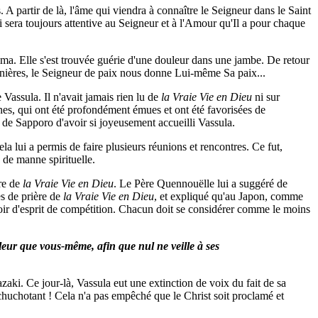
 A partir de là, l'âme qui viendra à connaître le Seigneur dans le Saint
i sera toujours attentive au Seigneur et à l'Amour qu'Il a pour chaque
ma. Elle s'est trouvée guérie d'une douleur dans une jambe. De retour
 manières, le Seigneur de paix nous donne Lui-même Sa paix...
Vassula. Il n'avait jamais rien lu de
la Vraie Vie en Dieu
ni sur
nes, qui ont été profondément émues et ont été favorisées de
de Sapporo d'avoir si joyeusement accueilli Vassula.
la lui a permis de faire plusieurs réunions et rencontres. Ce fut,
 de manne spirituelle.
re de
la Vraie Vie en Dieu
. Le Père Quennouëlle lui a suggéré de
es de prière de
la Vraie Vie en Dieu
, et expliqué qu'au Japon, comme
 avoir d'esprit de compétition. Chacun doit se considérer comme le moins
lleur que vous-même, afin que nul ne veille à ses
zaki. Ce jour-là, Vassula eut une extinction de voix du fait de sa
 chuchotant ! Cela n'a pas empêché que le Christ soit proclamé et