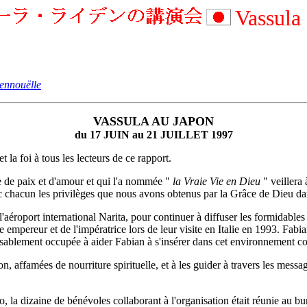
Vassula
ennouëlle
VASSULA AU JAPON
du 17 JUIN au 21 JUILLET 1997
 la foi à tous les lecteurs de ce rapport.
 de paix et d'amour et qui l'a nommée "
la Vraie Vie en Dieu
" veillera
c chacun les privilèges que nous avons obtenus par la Grâce de Dieu da
éroport international Narita, pour continuer à diffuser les formidables 
tre empereur et de l'impératrice lors de leur visite en Italie en 1993. Fa
 passablement occupée à aider Fabian à s'insérer dans cet environnement
, affamées de nourriture spirituelle, et à les guider à travers les messa
o, la dizaine de bénévoles collaborant à l'organisation était réunie au 