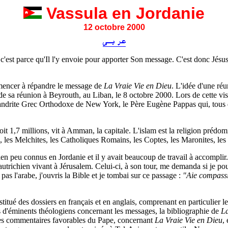
Vassula en Jordanie
12 octobre 2000
, c'est parce qu'Il l'y envoie pour apporter Son message. C'est donc Jés
mencer à répandre le message de
La Vraie Vie en Dieu
. L'idée d'une ré
 de sa réunion à Beyrouth, au Liban, le 8 octobre 2000. Lors de cette v
drite Grec Orthodoxe de New York, le Père Eugène Pappas qui, tous d
oit 1,7 millions, vit à Amman, la capitale. L'islam est la religion prédo
les Melchites, les Catholiques Romains, les Coptes, les Maronites, les 
ien peu connus en Jordanie et il y avait beaucoup de travail à accomplir.
autrichien vivant à Jérusalem. Celui-ci, à son tour, me demanda si je pou
pas l'arabe, j'ouvris la Bible et je tombai sur ce passage :
"Aie compassi
tué des dossiers en français et en anglais, comprenant en particulier 
s d'éminents théologiens concernant les messages, la bibliographie de
La
es commentaires favorables du Pape, concernant
La Vraie Vie en Dieu
,