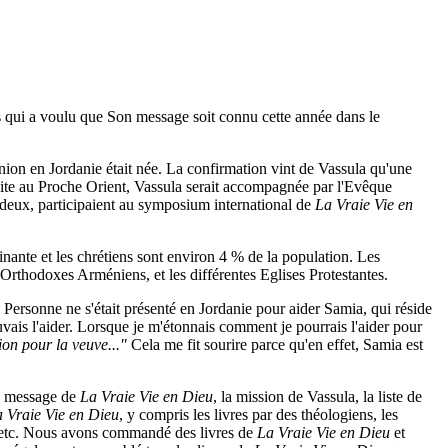
us qui a voulu que Son message soit connu cette année dans le
union en Jordanie était née. La confirmation vint de Vassula qu'une
isite au Proche Orient, Vassula serait accompagnée par l'Evêque
eux, participaient au symposium international de
La Vraie Vie en
minante et les chrétiens sont environ 4 % de la population. Les
Orthodoxes Arméniens, et les différentes Eglises Protestantes.
 Personne ne s'était présenté en Jordanie pour aider Samia, qui réside
vais l'aider. Lorsque je m'étonnais comment je pourrais l'aider pour
on pour la veuve..."
Cela me fit sourire parce qu'en effet, Samia est
le message de
La Vraie Vie en Dieu
, la mission de Vassula, la liste de
 Vraie Vie en Dieu
, y compris les livres par des théologiens, les
 etc. Nous avons commandé des livres de
La Vraie Vie en Dieu
et