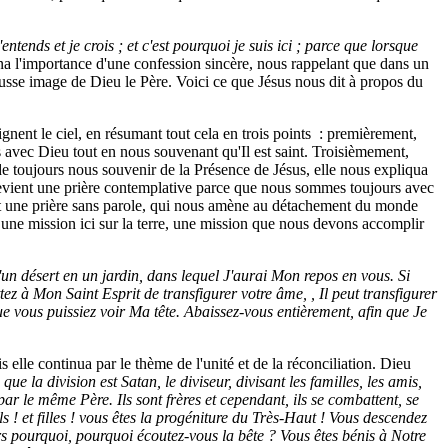
'entends et je crois ; et c'est pourquoi je suis ici ; parce que lorsque
gna l'importance d'une confession sincère, nous rappelant que dans un
sse image de Dieu le Père. Voici ce que Jésus nous dit à propos du
eignent le ciel, en résumant tout cela en trois points : premièrement,
avec Dieu tout en nous souvenant qu'Il est saint. Troisièmement,
e toujours nous souvenir de la Présence de Jésus, elle nous expliqua
evient une prière contemplative parce que nous sommes toujours avec
st une prière sans parole, qui nous amène au détachement du monde
une mission ici sur la terre, une mission que nous devons accomplir
n désert en un jardin, dans lequel J'aurai Mon repos en vous. Si
ez à Mon Saint Esprit de transfigurer votre âme, , Il peut transfigurer
que vous puissiez voir Ma tête. Abaissez-vous entièrement, afin que Je
elle continua par le thème de l'unité et de la réconciliation. Dieu
ue la division est Satan, le diviseur, divisant les familles, les amis,
ar le même Père. Ils sont frères et cependant, ils se combattent, se
ils ! et filles ! vous êtes la progéniture du Très-Haut ! Vous descendez
s pourquoi, pourquoi écoutez-vous la bête ? Vous êtes bénis à Notre