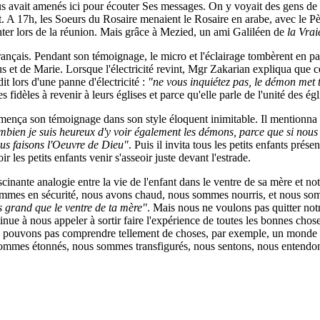
sus avait amenés ici pour écouter Ses messages. On y voyait des gens de 
. A 17h, les Soeurs du Rosaire menaient le Rosaire en arabe, avec le P
nter lors de la réunion. Mais grâce à Mezied, un ami Galiléen de
la Vrai
rançais. Pendant son témoignage, le micro et l'éclairage tombèrent en
us et de Marie. Lorsque l'électricité revint, Mgr Zakarian expliqua que 
t lors d'une panne d'électricité :
"ne vous inquiétez pas, le démon met 
idèles à revenir à leurs églises et parce qu'elle parle de l'unité des égl
nça son témoignage dans son style éloquent inimitable. Il mentionna l
ombien je suis heureux d'y voir également les démons, parce que si nous 
ous faisons l'Oeuvre de Dieu"
. Puis il invita tous les petits enfants présen
r les petits enfants venir s'asseoir juste devant l'estrade.
scinante analogie entre la vie de l'enfant dans le ventre de sa mère et no
ommes en sécurité, nous avons chaud, nous sommes nourris, et nous somm
 grand que le ventre de ta mère"
. Mais nous ne voulons pas quitter no
ue à nous appeler à sortir faire l'expérience de toutes les bonnes chose
 pouvons pas comprendre tellement de choses, par exemple, un monde au-
ommes étonnés, nous sommes transfigurés, nous sentons, nous entendon