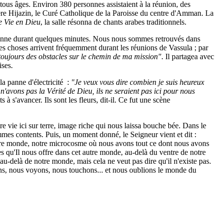
tous âges. Environ 380 personnes assistaient à la réunion, des
ère Hijazin, le Curé Catholique de la Paroisse du centre d'Amman. La
e Vie en Dieu
, la salle résonna de chants arabes traditionnels.
 panne durant quelques minutes. Nous nous sommes retrouvés dans
ces choses arrivent fréquemment durant les réunions de Vassula ; par
toujours des obstacles sur le chemin de ma mission"
. Il partagea avec
ises.
a panne d'électricité :
"Je veux vous dire combien je suis heureux
n'avons pas la Vérité de Dieu, ils ne seraient pas ici pour nous
ts à s'avancer. Ils sont les fleurs, dit-il. Ce fut une scène
tre vie ici sur terre, image riche qui nous laissa bouche bée. Dans le
es contents. Puis, un moment donné, le Seigneur vient et dit :
tre monde, notre microcosme où nous avons tout ce dont nous avons
s qu'Il nous offre dans cet autre monde, au-delà du ventre de notre
delà de notre monde, mais cela ne veut pas dire qu'il n'existe pas.
s, nous voyons, nous touchons... et nous oublions le monde du