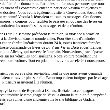
e de faire fonctionna bien. Parmi les nombreuses personnes que nous
 furent très contentes d'entendre parler de Vassula et joyeuses et
des dossiers. Nous avons également visité le Couvent des Soeurs du
t rencontré Vassula à Jérusalem et lisait les messages. Ces Soeurs
nières, y compris pour faciliter le passage en douane des livres en
pandraient les nouvelles des messages et de la réunion.
ns l'air. La semaine précédent la réunion, la violence a éclaté en
 la télévision dans le monde entier. Pour être sûrs d'atteindre
ntier s'arrête littéralement durant 24 h, toutes frontières fermées.
la grosse commande de livres de
La Vraie Vie en Dieu
et des grandes
e pont Allenby, qui traverse le Jourdain. Nous avions juste dépassé le
es sur les véhicules non israéliens. Notre voiture possédant une
ers notre voiture. Tout en priant, nous avons accéléré et nous avons
aient pas pu être plus serviables. Tout ce que nous avons demandé -
ulaient en savoir plus sur elle. Beaucoup étaient intrigués par le visage
"
Plusieurs assistèrent à la réunion.
voyagé la veille de Beyrouth à Damas. Ils étaient accompagnés
evait traduire le témoignage de Vassula durant la réunion fut empêché
tés aux ruines d'une ancienne ville le site biblique de Gadara,
rash.