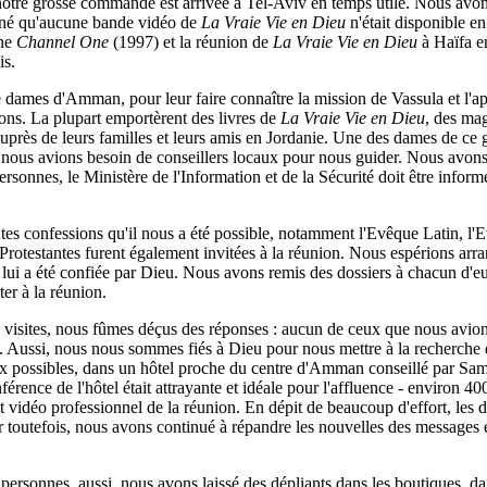
 notre grosse commande est arrivée à Tel-Aviv en temps utile. Nous avo
nné qu'aucune bande vidéo de
La Vraie Vie en Dieu
n'était disponible e
nne
Channel One
(1997) et la réunion de
La Vraie Vie en Dieu
à Haïfa en
is.
de dames d'Amman, pour leur faire connaître la mission de Vassula et l
ons. La plupart emportèrent des livres de
La Vraie Vie en Dieu
, des ma
auprès de leurs familles et leurs amis en Jordanie. Une des dames de ce g
s avions besoin de conseillers locaux pour nous guider. Nous avons app
personnes, le Ministère de l'Information et de la Sécurité doit être info
ntes confessions qu'il nous a été possible, notamment l'Evêque Latin, 
 Protestantes furent également invitées à la réunion. Nous espérions arr
i lui a été confiée par Dieu. Nous avons remis des dossiers à chacun d'e
ter à la réunion.
visites, nous fûmes déçus des réponses : aucun de ceux que nous avions 
se. Aussi, nous nous sommes fiés à Dieu pour nous mettre à la recherche d
 lieux possibles, dans un hôtel proche du centre d'Amman conseillé par S
nférence de l'hôtel était attrayante et idéale pour l'affluence - environ 
déo professionnel de la réunion. En dépit de beaucoup d'effort, les diff
toutefois, nous avons continué à répandre les nouvelles des messages et
 personnes, aussi, nous avons laissé des dépliants dans les boutiques, da