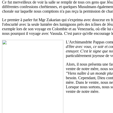
Ce fut merveilleux de voir la salle se remplir de tous ces gens que Jé
différentes confessions chrétiennes, et quelques Musulmans également
chorale sur laquelle nous comptions n'a pas reçu la permission de cha
Le premier à parler fut Mgr Zakarian qui s'exprima avec douceur en f
l'obscurité avec la seule lumière des lumignons près des icônes de Jés
exemple lors de son voyage en Colombie et au Venezuela, où elle lui di
nous pourquoi il voyage avec Vassula. C'est parce qu'elle encourage les f
L'Archimandrite Pappas comme
d'être avec vous, ce soir et c
ennuyer. C'est le signe que n
particulièrement joyeuse de voi
Alors, il nous présenta une fa
ventre de notre mère, nous s
"Viens naître à un monde plus
besoin. Cependant, Dieu contin
mère. Dans le ventre, nous ne
Lorsque nous sortons, nous s
ventre de notre mère.