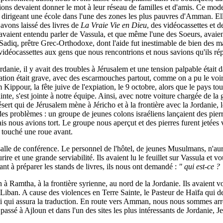
ons devaient donner le mot à leur réseau de familles et d'amis. Ce mod
irigeant une école dans l'une des zones les plus pauvres d'Amman. Elles
 avons laissé des livres de
La Vraie Vie en Dieu
, des vidéocassettes et 
avaient entendu parler de Vassula, et que même l'une des Soeurs, avaien
Sadiq, prêtre Grec-Orthodoxe, dont l'aide fut inestimable de bien des ma
 vidéocassettes aux gens que nous rencontrions et nous savions qu'ils ré
nie, il y avait des troubles à Jérusalem et une tension palpable était da
tion était grave, avec des escarmouches partout, comme on a pu le voir à
our, la fête juive de l'expiation, le 9 octobre, alors que le pays tout e
nte, s'est jointe à notre équipe. Ainsi, avec notre voiture chargée de 
ert qui de Jérusalem mène à Jéricho et à la frontière avec la Jordanie, l
s problèmes : un groupe de jeunes colons israéliens lançaient des pierr
 nous avions tort. Le groupe nous aperçut et des pierres furent jetées v
a touché une roue avant.
lle de conférence. Le personnel de l'hôtel, de jeunes Musulmans, n'aur
e et une grande serviabilité. Ils avaient lu le feuillet sur Vassula et vo
idant à préparer les stands de livres, ils nous ont demandé :
" qui est-ce ? 
à Ramtha, à la frontière syrienne, au nord de la Jordanie. Ils avaient 
 Liban. A cause des violences en Terre Sainte, le Pasteur de Haïfa qui d
ui qui assura la traduction. En route vers Amman, nous nous sommes arrê
ssé à Ajloun et dans l'un des sites les plus intéressants de Jordanie, Je