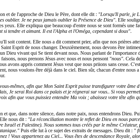
on et de l'approche de Dieu le Père, dont elle dit :
"Lorsqu'Il parle, je L
es oublier. Je ne peux jamais oublier la Présence de Dieu"
. Elle souli
s yeux. Elle expliqua que beaucoup d'entre nous se sont formés une fau
 si tendre et aimant. Il est l'Alpha et l'Oméga, cependant si doux"
.
u'Il soit content. Elle nous a dit comment prier, afin que nos prières att
Saint Esprit de nous changer. Deuxièmement, nous devons être intimes 
'un Dieu vivant qui Se tient devant nous. Nous parlant de l'importance d
s faisons, nous prenons Jésus avec nous et nous pensont
"nous"
. Cela d
 Nous avons appris comment Jésus veut que nous priions sans cesse. C'e
, nous voulons être déjà dans le ciel. Bien sûr, chacun d'entre nous a 
ur.
ous-mêmes, afin que Mon Saint Esprit puisse transfigurer votre âme d'u
s, Je serai Roi dans ce palais et je régnerai sur vous.. Si vous permett
voix afin que vous puissiez entendre Ma voix ; abaissez votre tête afin 
et que, dans notre silence, dans notre paix, nous entendrons Dieu. Puis 
lle nous dit :
"La réconciliation montre le reflet de Dieu en nous parce q
tre Israël et Palestine). Nous sommes tous créés par le même Créateur, p
satanique."
Puis elle lut à ce sujet des extraits de messages. Dieu dit :
" f
enez ! Vous appartenez au Ciel... Vous êtes de descendance Royale, alor