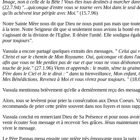
Image, non à celle de la Bête ! Vous êtes tous destinés à marcher dan
(22.7.94)
"...quiconque d'entre vous se tourne vers Moi dans le seul d
qu'ils achèvent leur périple avec Moi."
(15.7.96)
Notre Sainte Mère nous dit que Dieu ne nous punit pas mais que toutes l
à la terre. Notre Seigneur dit que si seulement nous avions la bonté en
s'agissant de la division de l'Eglise. Il désire l'unité. Elle souligna é
pour toujours"
.
Vassula a encore partagé quelques extraits des messages.
" Celui qui 
Christ et sur le chemin de Mon Royaume. Oui, quiconque vit dans l'amo
afin que vous ne Me perdiez pas de vue et que vous ne vous déshonorie
touche de joie."
(27.1.96)
Viens et apprends : le matin, sème ta graine
Père dans le Ciel et Je te dirai : " dans ta bienveillance, Mon enfant,
Mes Bénédictions. Revenez à Moi et vous vivrez pour toujours. "
(18.6
Vassula mentionna brièvement qu'elle a dernièrement reçu des messages 
Alors, tous se levèrent pour prier la consécration aux Deux Coeurs. Va
recommanda de prier cette prière souvent dans nos foyers et nous rapp
Vassula conclut en remerciant Dieu de Sa Présence et pour nous avoir r
venir écouter Son message et à recevoir Ses grâces. Jésus maintenant 
vivre le message.
Le Père Pappas mena ensuite une prière très émouvante pour la paix 