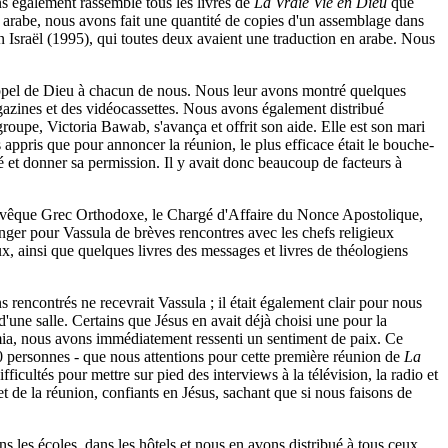
ns également rassemblé tous les livres de
La Vraie Vie en Dieu
que
n arabe, nous avons fait une quantité de copies d'un assemblage dans
 Israël (1995), qui toutes deux avaient une traduction en arabe. Nous
'appel de Dieu à chacun de nous. Nous leur avons montré quelques
gazines et des vidéocassettes. Nous avons également distribué
roupe, Victoria Bawab, s'avança et offrit son aide. Elle est son mari
ris que pour annoncer la réunion, le plus efficace était le bouche-
rmé et donner sa permission. Il y avait donc beaucoup de facteurs à
l'Evêque Grec Orthodoxe, le Chargé d'Affaire du Nonce Apostolique,
anger pour Vassula de brèves rencontres avec les chefs religieux
ux, ainsi que quelques livres des messages et livres de théologiens
rencontrés ne recevrait Vassula ; il était également clair pour nous
'une salle. Certains que Jésus en avait déjà choisi une pour la
amia, nous avons immédiatement ressenti un sentiment de paix. Ce
400 personnes - que nous attentions pour cette première réunion de
La
icultés pour mettre sur pied des interviews à la télévision, la radio et
 de la réunion, confiants en Jésus, sachant que si nous faisons de
ns les écoles, dans les hôtels et nous en avons distribué à tous ceux