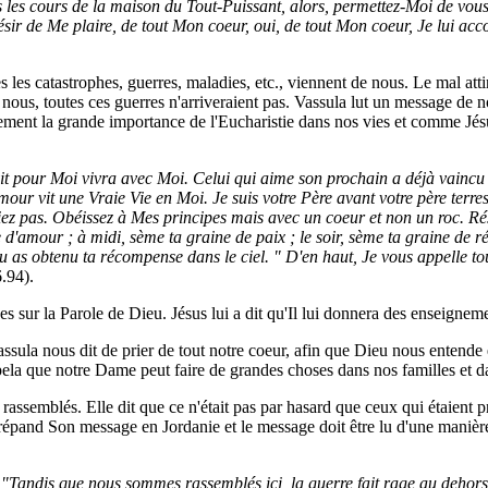
s les cours de la maison du Tout-Puissant, alors, permettez-Moi de vous
ésir de Me plaire, de tout Mon coeur, oui, de tout Mon coeur, Je lui ac
es catastrophes, guerres, maladies, etc., viennent de nous. Le mal attire
 nous, toutes ces guerres n'arriveraient pas. Vassula lut un message de no
galement la grande importance de l'Eucharistie dans nos vies et comme Jésu
vit pour Moi vivra avec Moi. Celui qui aime son prochain a déjà vainc
ur vit une Vraie Vie en Moi. Je suis votre Père avant votre père terres
z pas. Obéissez à Mes principes mais avec un coeur et non un roc. Réso
 d'amour ; à midi, sème ta graine de paix ; le soir, sème ta graine de ré
 tu as obtenu ta récompense dans le ciel. " D'en haut, Je vous appelle to
.94).
sur la Parole de Dieu. Jésus lui a dit qu'Il lui donnera des enseigneme
ssula nous dit de prier de tout notre coeur, afin que Dieu nous entende 
ela que notre Dame peut faire de grandes choses dans nos familles et d
assemblés. Elle dit que ce n'était pas par hasard que ceux qui étaient p
répand Son message en Jordanie et le message doit être lu d'une manièr
:
"Tandis que nous sommes rassemblés ici, la guerre fait rage au dehors..