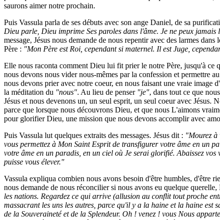
saurons aimer notre prochain.
Puis Vassula parla de ses débuts avec son ange Daniel, de sa purificati
Dieu parle, Dieu imprime Ses paroles dans l'âme. Je ne peux jamais l
message, Jésus nous demande de nous repentir avec des larmes dans le
Père :
"Mon Père est Roi, cependant si maternel. Il est Juge, cependant
Elle nous raconta comment Dieu lui fit prier le notre Père, jusqu'à ce q
nous devons nous vider nous-mêmes par la confession et permettre au 
nous devons prier avec notre coeur, en nous faisant une vraie image d
la méditation du
"nous"
. Au lieu de penser
"je"
, dans tout ce que nou
Jésus et nous devenons un, un seul esprit, un seul coeur avec Jésus.
parce que lorsque nous découvrons Dieu, et que nous L'aimons vraiment
pour glorifier Dieu, une mission que nous devons accomplir avec amo
Puis Vassula lut quelques extraits des messages. Jésus dit :
"Mourez à v
vous permettez à Mon Saint Esprit de transfigurer votre âme en un palai
votre âme en un paradis, en un ciel où Je serai glorifié. Abaissez vos 
puisse vous élever."
Vassula expliqua combien nous avons besoin d'être humbles, d'être rien 
nous demande de nous réconcilier si nous avons eu quelque querelle, E
les nations. Regardez ce qui arrive (allusion au conflit tout proche en
massacrant les uns les autres, parce qu'il y a la haine et la haine est 
de la Souveraineté et de la Splendeur. Oh ! venez ! vous Nous appart