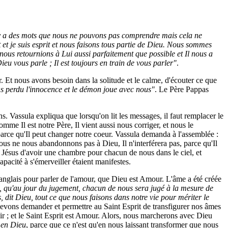
. Il y a des mots que nous ne pouvons pas comprendre mais cela ne
rit et je suis esprit et nous faisons tous partie de Dieu. Nous sommes
ous retournions à Lui aussi parfaitement que possible et Il nous a
ieu vous parle ; Il est toujours en train de vous parler"
.
 Et nous avons besoin dans la solitude et le calme, d'écouter ce que
vons perdu l'innocence et le démon joue avec nous"
. Le Père Pappas
. Vassula expliqua que lorsqu'on lit les messages, il faut remplacer le
omme Il est notre Père, Il vient aussi nous corriger, et nous le
parce qu'Il peut changer notre coeur. Vassula demanda à l'assemblée :
nous ne nous abandonnons pas à Dieu, Il n'interférera pas, parce qu'Il
e Jésus d'avoir une chambre pour chacun de nous dans le ciel, et
apacité à s'émerveiller étaient manifestes.
 anglais pour parler de l'amour, que Dieu est Amour. L'âme a été créée
, qu'au jour du jugement, chacun de nous sera jugé à la mesure de
s, dit Dieu, tout ce que nous faisons dans notre vie pour mériter le
ons demander et permettre au Saint Esprit de transfigurer nos âmes
plir ; et le Saint Esprit est Amour. Alors, nous marcherons avec Dieu
 en Dieu
, parce que ce n'est qu'en nous laissant transformer que nous