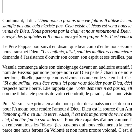
Continuant, il dit :
"Dieu nous a promis une vie future. Il utilise les m
signifie pas que cela n'existe pas. Cela existe et Jésus est venu nous le
venus de Dieu. Nous passons par la chair et nous retournons à Dieu. 
envoyé des prophètes et Il nous a envoyé Son propre Fils. Il est venu d
Le Père Pappas poursuivit en disant que beaucoup d'entre nous écouten
nous transmet Dieu.
"Les enfants, dit-il, sont les meilleurs conducteu
demanda à l'assistance d'ouvrir son coeur, son esprit et ses oreilles, 
Vassula commença alors son témoignage devant un auditoire attentif. El
nom de
Vassula
par notre propre nom car Dieu parle à chacun de nous.
méritons, dit-elle, parce que nous vivons pas une vraie vie en Lui. Ce
"Si aujourd'hui, vous êtes venus ici pour vous décider pour Dieu, déci
respecte notre liberté. Elle rappela que
"votre demeure n'est pas ici, ell
comme il lui a été permis de voir cet endroit, le paradis, dans une visio
Puis Vassula s'exprima en arabe pour parler de sa naissance et de son 
pour l'Amour, pour rendre l'amour à Dieu. Dieu est la source d'un Amou
l'amour qu'il a eu sur la terre. Aussi, il est très important de vivre d
ciel, doit être fait ici sur la terre"
. Pour être capables d'aimer comme 
en enlevant tous les "blocs" (les passions qui nous retiennent à la terr
parce que nous ferons Sa Volonté et non notre propre volonté. C'est,