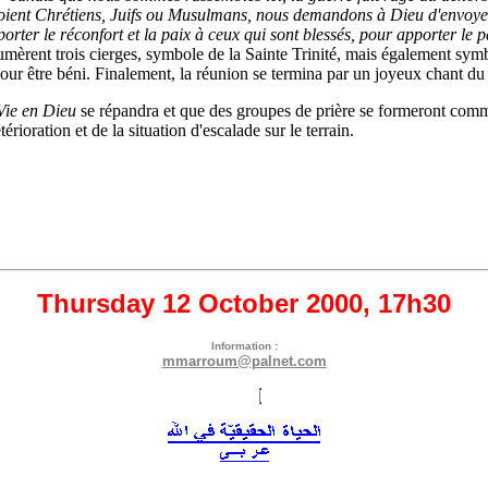
ils soient Chrétiens, Juifs ou Musulmans, nous demandons à Dieu d'envoy
porter le réconfort et la paix à ceux qui sont blessés, pour apporter l
umèrent trois cierges, symbole de la Sainte Trinité, mais également symb
 pour être béni. Finalement, la réunion se termina par un joyeux chant d
Vie en Dieu
se répandra et que des groupes de prière se formeront comme
rioration et de la situation d'escalade sur le terrain.
Thursday 12 October 2000, 17h30
Information :
mmarroum@palnet.com