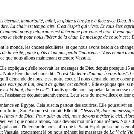
ots éternité, immortalité, infini, la gloire d'être face à face avec Dieu
 dire. La chair est temporaire. C'est l'esprit qui vivra. Et vous êtes esp
Comment nous y retournons est déterminé par vous et moi. Il veut que n
ans la chair pour nous libérer de la chair. Le message de ce soir est : D
t le monde, les choses séculières, et que nous avons besoin de changer.
rs de la vérité, parce qu'ils n'ont pas perdu l'innocence. Vous et moi a
parce que nous allons maintenant entendre Vassula.
le expliqua qu'elle recevait les messages de Dieu depuis presque 15 ans
 Notre Père du ciel nous dit :
"C'est Ma lettre d'amour à vous tous"
. C
 qu'Il demande de nous, c'est notre coeur. Il nous demande notre coeur 
dez-vous pour Lui, avant de quitter cet endroit"
. Elle expliqua que, si 
e est là-haut, dans le ciel"
. Tandis qu'elle nous rappelait la promesse d
n, l'assistance écoutait attentivement. Leur sens du merveilleux et leur c
enfance en Egypte. Cela suscita partout des sourires. Elle poursuivit en
r Infini, Son Amour est parfait. Elle dit :
"Jésus dit, dans un message
ans l'Amour de Dieu. Pour aller au ciel, nous devons mériter le ciel. Alor
Dieu veut que nous aimions, nous devons mourir à nous-mêmes. Nous dev
e) qui sont à l'intérieur de nous, afin que le Saint Esprit puisse nous em
 dit Vassula, exactement là où nous mènent les messages de
La Vraie Vie