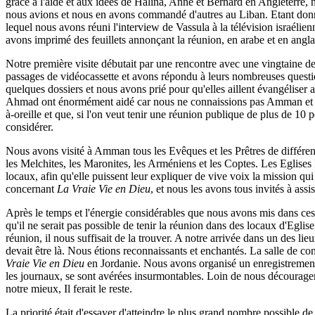
grâce à l'aide et aux idées de Halina, Anne et Bernard en Angleterre,
nous avions et nous en avons commandé d'autres au Liban. Etant do
lequel nous avons réuni l'interview de Vassula à la télévision israélie
avons imprimé des feuillets annonçant la réunion, en arabe et en angla
Notre première visite débutait par une rencontre avec une vingtaine 
passages de vidéocassette et avons répondu à leurs nombreuses questi
quelques dossiers et nous avons prié pour qu'elles aillent évangéliser 
Ahmad ont énormément aidé car nous ne connaissions pas Amman et nou
à-oreille et que, si l'on veut tenir une réunion publique de plus de 10 
considérer.
Nous avons visité à Amman tous les Evêques et les Prêtres de différe
les Melchites, les Maronites, les Arméniens et les Coptes. Les Eglises
locaux, afin qu'elle puissent leur expliquer de vive voix la mission qu
concernant
La Vraie Vie en Dieu
, et nous les avons tous invités à assis
Après le temps et l'énergie considérables que nous avons mis dans ces 
qu'il ne serait pas possible de tenir la réunion dans des locaux d'Egli
réunion, il nous suffisait de la trouver. A notre arrivée dans un des
devait être là. Nous étions reconnaissants et enchantés. La salle de co
Vraie Vie en Dieu
en Jordanie. Nous avons organisé un enregistrement vi
les journaux, se sont avérées insurmontables. Loin de nous décourager 
notre mieux, Il ferait le reste.
La priorité était d'essayer d'atteindre le plus grand nombre possible de