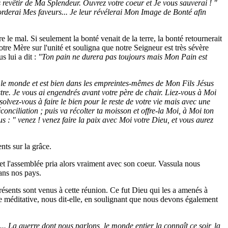
 revêtir de Ma Splendeur. Ouvrez votre coeur et Je vous sauverai ! "
corderai Mes faveurs... Je leur révélerai Mon Image de Bonté afin
 le mal. Si seulement la bonté venait de la terre, la bonté retournerait
tre Mère sur l'unité et souligna que notre Seigneur est très sévère
s lui a dit :
"Ton pain ne durera pas toujours mais Mon Pain est
u le monde et est bien dans les empreintes-mêmes de Mon Fils Jésus
tre. Je vous ai engendrés avant votre père de chair. Liez-vous à Moi
lvez-vous à faire le bien pour le reste de votre vie mais avec une
conciliation ; puis va récolter ta moisson et offre-la Moi, à Moi ton
us : " venez ! venez faire la paix avec Moi votre Dieu, et vous aurez
nts sur la grâce.
et l'assemblée pria alors vraiment avec son coeur. Vassula nous
ans nos pays.
résents sont venus à cette réunion. Ce fut Dieu qui les a amenés à
e méditative, nous dit-elle, en soulignant que nous devons également
. La guerre dont nous parlons, le monde entier la connaît ce soir, la