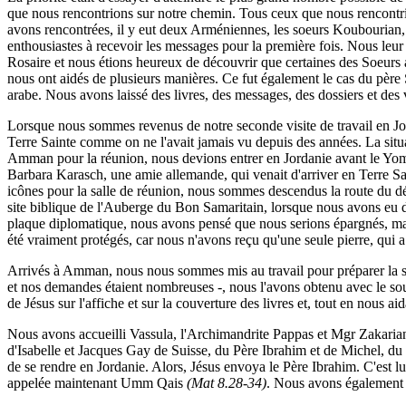
que nous rencontrions sur notre chemin. Tous ceux que nous rencontri
avons rencontrées, il y eut deux Arméniennes, les soeurs Koubourian, d
enthousiastes à recevoir les messages pour la première fois. Nous leur
Rosaire et nous étions heureux de découvrir que certaines des Soeurs 
nous ont aidés de plusieurs manières. Ce fut également le cas du père 
arabe. Nous avons laissé des livres, des messages, des dossiers et des
Lorsque nous sommes revenus de notre seconde visite de travail en Jorda
Terre Sainte comme on ne l'avait jamais vu depuis des années. La situa
Amman pour la réunion, nous devions entrer en Jordanie avant le Yom Kipp
Barbara Karasch, une amie allemande, qui venait d'arriver en Terre Sai
icônes pour la salle de réunion, nous sommes descendus la route du dés
site biblique de l'Auberge du Bon Samaritain, lorsque nous avons eu de
plaque diplomatique, nous avons pensé que nous serions épargnés, mais
été vraiment protégés, car nous n'avons reçu qu'une seule pierre, qui 
Arrivés à Amman, nous nous sommes mis au travail pour préparer la sa
et nos demandes étaient nombreuses -, nous l'avons obtenu avec le sourir
de Jésus sur l'affiche et sur la couverture des livres et, tout en nous a
Nous avons accueilli Vassula, l'Archimandrite Pappas et Mgr Zakarian 
d'Isabelle et Jacques Gay de Suisse, du Père Ibrahim et de Michel, du
de se rendre en Jordanie. Alors, Jésus envoya le Père Ibrahim. C'est l
appelée maintenant Umm Qais
(Mat 8.28-34)
. Nous avons également pa