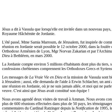
Jésus a dit à Vassula que lorsqu'elle est invitée dans un nouveau pays
Royaume Hâchémite de Jordanie.
L'été passé, Mme Samia Marroum, de Jérusalem, fut inspirée de com
réunion en Jordanie serait possible le 12 octobre 2000, dans la foulée
Orthodoxe Arménien de Lyon, Mgr Norvan Zakarian et par l'Archiman
Dieu
à Bethléem, en mars 2000.
La Jordanie compte environ 5 millions d'habitants dont plus du tiers, s
confessions chrétiennes comprennent les Orthodoxes Grecs et Syriens, 
Les messages de
La Vraie Vie en Dieu
et la mission de Vassula sont b
à Jérusalem ; aussi, elle demanda de l'aide à Erwin Schlacher, un ami 
une réunion en Jordanie, où je ne suis jamais allée, et moi qui ne parle 
veuve. C'est ainsi que Jésus avait constitué son équipe !
Nous avons agendé deux visites de travail à Amman. Nous avons consti
plus de 600 réunions effectuées dans plus de 50 pays, les témoignage
commentaires du Cardinal Ratzinger depuis la
Notification
de 1995, l