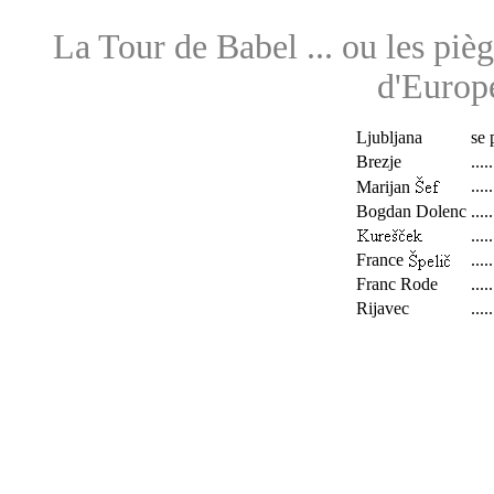
La Tour de Babel ... ou les piè
d'Euro
Ljubljana
se
Brezje
.....
.....
Marijan
Bogdan Dolenc
.....
.....
France
.....
Franc Rode
.....
Rijavec
.....