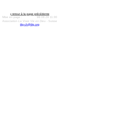
ç
retour à la page précédente
Mise en page :
98.08.29 11:30
Association
La Vraie Vie en Dieu
- Suisse
tlig-ch@tlig.org