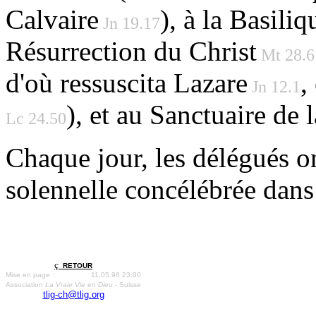
Calvaire
), à la Basili
Jn 19.17
Résurrection du Christ
Mt 28.6 
d'où ressuscita Lazare
,
Jn 12.1
), et au Sanctuaire de 
Lc 24.50
Chaque jour, les délégués o
solennelle concélébrée dans 
ç
RETOUR
Mise en page :
11.05.98 23:00
Association
La Vraie Vie en Dieu
- Suisse
tlig-ch@tlig.org