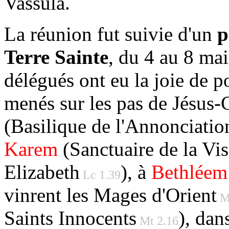
Vassula.
La réunion fut suivie d'un
p
Terre Sainte
, du 4 au 8 mai
délégués ont eu la joie de po
menés sur les pas de Jésus
(Basilique de l'Annonciatio
Karem
(Sanctuaire de la Vis
Elizabeth
), à
Bethléem
Lc 1.39
vinrent les Mages d'Orient
Mt
Saints Innocents
), dan
Mt 2.16