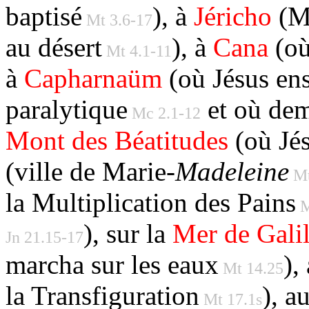
baptisé
), à
Jéricho
(Mo
Mt 3.6-17
au désert
), à
Cana
(où
Mt 4.1-11
à
Capharnaüm
(où Jésus en
paralytique
et où dem
Mc 2.1-12
Mont des Béatitudes
(où Jés
(ville de Marie-
Madeleine
Mt
la Multiplication des Pains
M
), sur la
Mer de Gali
Jn 21.15-17
marcha sur les eaux
),
Mt 14.25
la Transfiguration
), a
Mt 17.1s