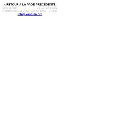
ç
RETOUR A LA PAGE PRECEDENTE
Mise à jour :
05-10-25 15:52
Association
La Vraie Vie en Dieu
- Suisse
info@vassula.org