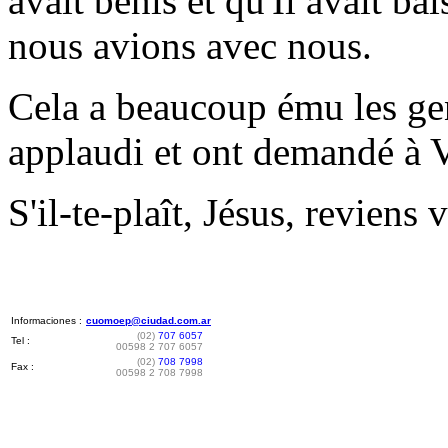
avait bénis et qu'Il avait ba
nous avions avec nous.
Cela a beaucoup ému les ge
applaudi et ont demandé à V
S'il-te-plaît, Jésus, reviens 
Informaciones :
cuomoep@ciudad.com.ar
(02)
707 6057
Tel :
00598 2 707 6057
(02)
708 7998
Fax :
00598 2 708 7998