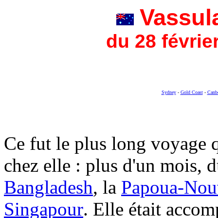
Vassula
du 28 févrie
Sydney
-
Gold Coast
-
Canbe
Ce fut le plus long voyage q
chez elle : plus d'un mois
, d
Bangladesh
, la
Papoua-Nou
Singapour
. Elle était acc