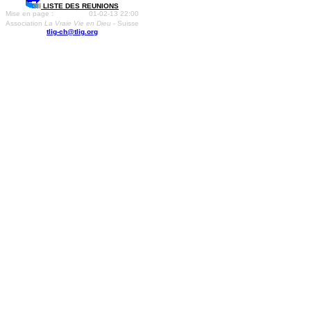
LISTE DES REUNIONS
Mise en page :
01-02-13 22:00
Association
La Vraie Vie en Dieu
- Suisse
tlig-ch@tlig.org