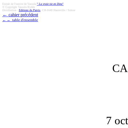
Extrait de l'oeuvre de Vassula
"
La vraie vie en Dieu
"
,
© Copyright Vassula Rydén
Distribution :
Editions du Parvis
, CH-1648 Hauteville / Suisse
←
cahier précédent
← ← table d'ensemble
CA
7 oc