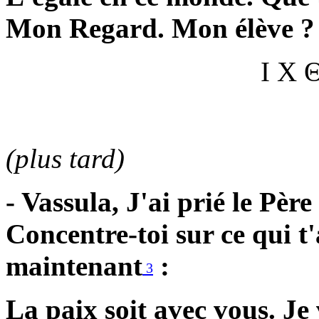
Mon Regard. Mon élève ? v
Ι Χ
(plus tard)
- Vassula, J'ai prié le Pèr
Concentre-toi sur ce qui t'
maintenant
:
3
La paix soit avec vous. J