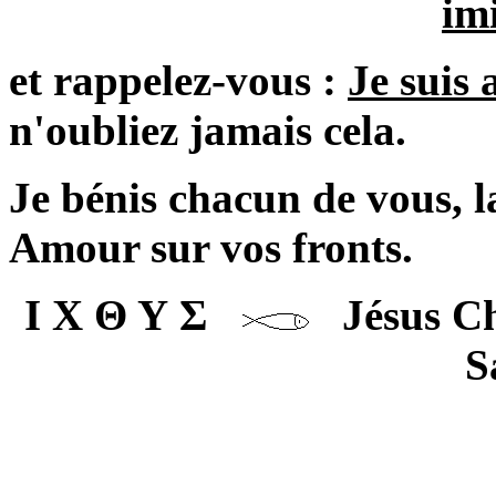
im
et rappelez-vous :
Je suis 
n'oubliez jamais cela.
Je bénis chacun de vous, l
Amour sur vos fronts.
Ι Χ Θ Υ Σ
Jésus Chr
S