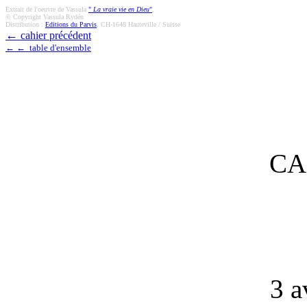
Extrait de l'oeuvre de Vassula
"
La vraie vie en Dieu
"
,
© Copyright Vassula Rydén
Distribution :
Editions du Parvis
, CH-1648 Hauteville / Suisse
←
cahier précédent
← ← table d'ensemble
CA
3 a