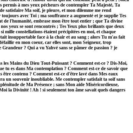
u as permis à mes yeux pécheurs de contempler Ta Majesté, Ta
 de satisfaire Ma soif, je pleure, et mon dilemme me rend
 toujours avec Toi ; ma souffrance a augmenté et je supplie Tes
ant de l'humanité, embrase mon être tout entier ; que Ta divine
 nos yeux se sont rencontrés ; Tes Yeux plus brillants que deux
 mille constellations étaient précipitées en moi, et chaque
t insupportable face à la chair et au sang ; alors Tu m'as fait
défaillir en mon coeur, car elles sont, mon Seigneur, trop
e Grandeur ? Qui a vu Yahvé sans se pâmer de passion ? je
ns les Mains du Dieu Tout-Puissant ? Comment est-ce ? Dis-Moi,
 que tu es dans Ma contemplation ? Comment est-ce de savoir que
ans être contenu ? Comment est-ce d'être lavé dans Mes eaux
era un souvenir inoubliable. Me contempler satisfait ta soif sans
 la plénitude de Ma Présence ; sans Mon aide Miséricordieuse,
oi la Divinité ! Ah ! si seulement ton âme savait quels dangers