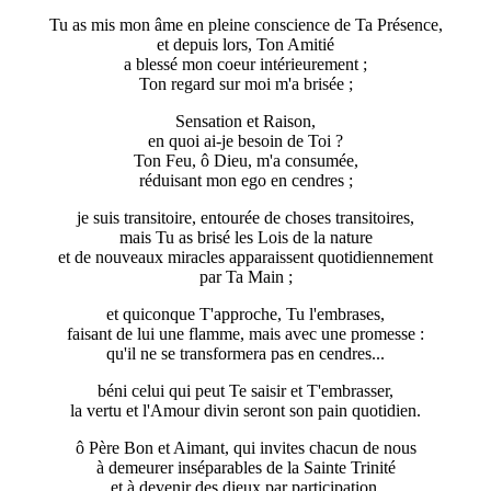
Tu as mis mon âme en pleine conscience de Ta Présence,
et depuis lors, Ton Amitié
a blessé mon coeur intérieurement ;
Ton regard sur moi m'a brisée ;
Sensation et Raison,
en quoi ai-je besoin de Toi ?
Ton Feu, ô Dieu, m'a consumée,
réduisant mon ego en cendres ;
je suis transitoire, entourée de choses transitoires,
mais Tu as brisé les Lois de la nature
et de nouveaux miracles apparaissent quotidiennement
par Ta Main ;
et quiconque T'approche, Tu l'embrases,
faisant de lui une flamme, mais avec une promesse :
qu'il ne se transformera pas en cendres...
béni celui qui peut Te saisir et T'embrasser,
la vertu et l'Amour divin seront son pain quotidien.
ô Père Bon et Aimant, qui invites chacun de nous
à demeurer inséparables de la Sainte Trinité
et à devenir des dieux par participation,