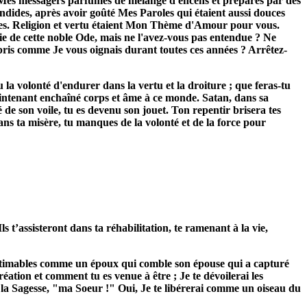
s Mes messagers parfumés de mélange d'encens et préparés par des
ndides, après avoir goûté Mes Paroles qui étaient aussi douces
elles. Religion et vertu étaient Mon Thème d'Amour pour vous.
die de cette noble Ode, mais ne l'avez-vous pas entendue ? Ne
ris comme Je vous oignais durant toutes ces années ? Arrêtez-
la volonté d'endurer dans la vertu et la droiture ; que feras-tu
aintenant enchaîné corps et âme à ce monde. Satan, dans sa
é de son voile, tu es devenu son jouet. Ton repentir brisera tes
ns ta misère, tu manques de la volonté et de la force pour
s t’assisteront dans ta réhabilitation, te ramenant à la vie,
nestimables comme un époux qui comble son épouse qui a capturé
tion et comment tu es venue à être ; Je te dévoilerai les
as la Sagesse, "ma Soeur !" Oui, Je te libérerai comme un oiseau du