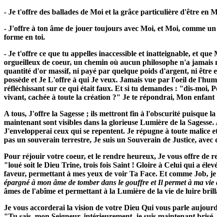
- Je t'offre des ballades de Moi et la grâce particulière d'être en 
- J'offre à ton âme de jouer toujours avec Moi, et Moi, comme un 
forme en toi.
- Je t'offre ce que tu appelles inaccessible et inatteignable, et q
orgueilleux de coeur, un chemin où aucun philosophe n'a jamais m
quantité d'or massif, ni payé par quelque poids d'argent, ni être 
possède et Je L'offre à qui Je veux. Jamais vue par l'oeil de l'huma
réfléchissant sur ce qui était faux. Et si tu demandes : "dis-moi, 
vivant, cachée à toute la création ?" Je te répondrai, Mon enfant :
A tous, J'offre la Sagesse ; ils mettront fin à l'obscurité puisque 
maintenant sont visibles dans la glorieuse Lumière de la Sagesse. 
J'envelopperai ceux qui se repentent. Je répugne à toute malice e
pas un souverain terrestre, Je suis un Souverain de Justice, avec
Pour réjouir votre coeur, et le rendre heureux, Je vous offre de r
"loué soit le Dieu Trine, trois fois Saint ! Gloire à Celui qui a
faveur, permettant à mes yeux de voir Ta Face. Et comme Job, je
épargné à mon âme de tomber dans le gouffre et Il permet à ma vie
âmes de l'abîme et permettant à la Lumière de la vie de luire bri
Je vous accorderai la vision de votre Dieu Qui vous parle aujourd
"Tu sais, mon Seigneur, intérieurement, je suis maintenant brisé, 