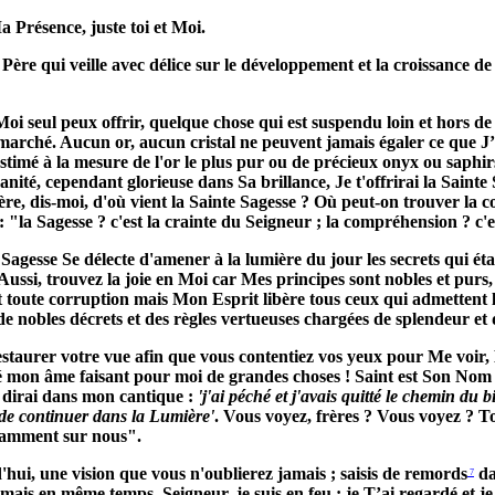
Ma Présence, juste toi et Moi.
Père qui veille avec délice sur le développement et la croissance d
ue Moi seul peux offrir, quelque chose qui est suspendu loin et hors 
arché. Aucun or, aucun cristal ne peuvent jamais égaler ce que J’o
estimé à la mesure de l'or le plus pur ou de précieux onyx ou saphir
nité, cependant glorieuse dans Sa brillance, Je t'offrirai la Sainte S
Père, dis-moi, d'où vient la Sainte Sagesse ? Où peut-on trouver la 
 "la Sagesse ? c'est la crainte du Seigneur ; la compréhension ? c'es
la Sagesse Se délecte d'amener à la lumière du jour les secrets qui ét
Aussi, trouvez la joie en Moi car Mes principes sont nobles et purs
t toute corruption mais Mon Esprit libère tous ceux qui admettent l
 de nobles décrets et des règles vertueuses chargées de splendeur e
estaurer votre vue afin que vous contentiez vos yeux pour Me voir, M
 élevé mon âme faisant pour moi de grandes choses ! Saint est Son N
 dirai dans mon cantique :
'j'ai péché et j'avais quitté le chemin du
 de continuer dans la Lumière'
. Vous voyez, frères ? Vous voyez ? To
llamment sur nous".
'hui, une vision que vous n'oublierez jamais ; saisis de remords
da
7
mais en même temps, Seigneur, je suis en feu ; je T’ai regardé et j