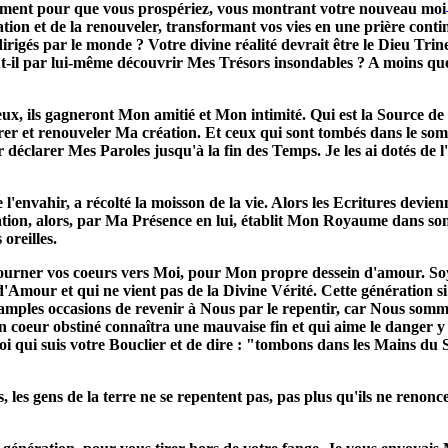
eulement pour que vous prospériez, vous montrant votre nouveau moi
tion et de la renouveler, transformant vos vies en une prière cont
igés par le monde ? Votre divine réalité devrait être le Dieu Trine 
t-il par lui-même découvrir Mes Trésors insondables ? A moins que 
ux, ils gagneront Mon amitié et Mon intimité. Qui est la Source de 
urer et renouveler Ma création. Et ceux qui sont tombés dans le som
r déclarer Mes Paroles jusqu'à la fin des Temps. Je les ai dotés de l
envahir, a récolté la moisson de la vie. Alors les Ecritures devien
ion, alors, par Ma Présence en lui, établit Mon Royaume dans son c
oreilles.
tourner vos coeurs vers Moi, pour Mon propre dessein d'amour. So
 d'Amour et qui ne vient pas de la Divine Vérité. Cette génération
mples occasions de revenir à Nous par le repentir, car Nous somme
n coeur obstiné connaîtra une mauvaise fin et qui aime le danger 
oi qui suis votre Bouclier et de dire : "tombons dans les Mains du 
, les gens de la terre ne se repentent pas, pas plus qu'ils ne renon