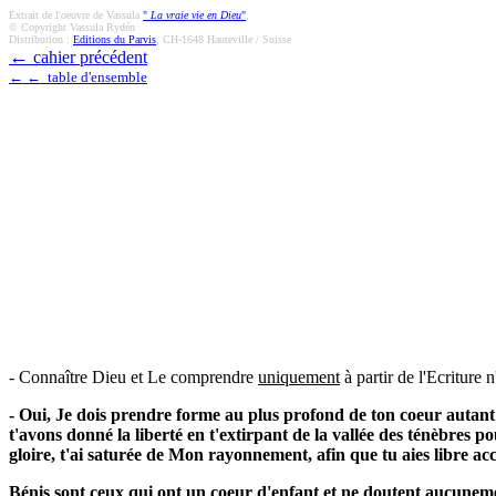
Extrait de l'oeuvre de Vassula
"
La vraie vie en Dieu
"
,
© Copyright Vassula Rydén
Distribution :
Editions du Parvis
, CH-1648 Hauteville / Suisse
←
cahier précédent
← ← table d'ensemble
- Connaître Dieu et Le comprendre
uniquement
à partir de l'Ecriture
- Oui, Je dois prendre forme au plus profond de ton coeur autant
t'avons donné la liberté en t'extirpant de la vallée des ténèbres 
gloire, t'ai saturée de Mon rayonnement, afin que tu aies libre a
Bénis sont ceux qui ont un coeur d'enfant et ne doutent aucunemen