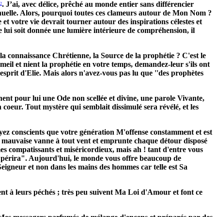
. J’ai, avec délice, prêché au monde entier sans différencier
2
inuelle. Alors, pourquoi toutes ces clameurs autour de Mon Nom ?
et votre vie devrait tourner autour des inspirations célestes et
lui soit donnée une lumière intérieure de compréhension, il
la connaissance Chrétienne, la Source de la prophétie ? C'est le
meil et nient la prophétie en votre temps, demandez-leur s'ils ont
'esprit d'Elie. Mais alors n'avez-vous pas lu que ''des prophètes
nent pour lui une Ode non scellée et divine, une parole Vivante,
oeur. Tout mystère qui semblait dissimulé sera révélé, et les
yez conscients que votre génération M'offense constamment et est
 si mauvaise vanne à tout vent et emprunte chaque détour disposé
s compatissants et miséricordieux, mais ah ! tant d'entre vous
y périra". Aujourd'hui, le monde vous offre beaucoup de
Seigneur et non dans les mains des hommes car telle est Sa
cent à leurs péchés ; très peu suivent Ma Loi d'Amour et font ce