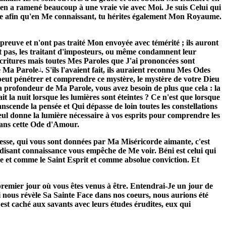
s en a ramené beaucoup à une vraie vie avec Moi. Je suis Celui qui
Même afin qu'en Me connaissant, tu hérites également Mon Royaume.
preuve et n'ont pas traité Mon envoyée avec témérité ; ils auront
 pas, les traitant d'imposteurs, ou même condamnent leur
Ecritures mais toutes Mes Paroles que J'ai prononcées sont
e Ma Parole
. S'ils l'avaient fait, ils auraient reconnu Mes Odes
1
peut pénétrer et comprendre ce mystère, le mystère de votre Dieu
la profondeur de Ma Parole, vous avez besoin de plus que cela : la
t la nuit lorsque les lumières sont éteintes ? Ce n'est que lorsque
anscende la pensée et Qui dépasse de loin toutes les constellations
seul donne la lumière nécessaire à vos esprits pour comprendre les
 dans cette Ode d'Amour.
esse, qui vous sont données par Ma Miséricorde aimante, c'est
disant connaissance vous empêche de Me voir. Béni est celui qui
e et comme le Saint Esprit et comme absolue conviction. Et
remier jour où vous êtes venus à être. Entendrai-Je un jour de
 nous révèle Sa Sainte Face dans nos coeurs, nous aurions été
, est caché aux savants avec leurs études érudites, eux qui