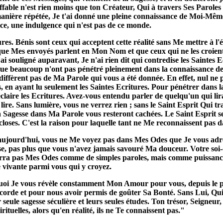
ffable n'est rien moins que ton Créateur, Qui à travers Ses Parole
. De manière répétée, Je t'ai donné une pleine connaissance de Moi-
nce, une indulgence qui n'est pas de ce monde.
s. Bénis sont ceux qui acceptent cette réalité sans Me mettre à l'é
e Mes envoyés parlent en Mon Nom et que ceux qui ne les croient
i souligné auparavant, Je n'ai rien dit qui contredise les Saintes 
 que beaucoup n'ont pas pénétré pleinement dans la connaissance d
ffèrent pas de Ma Parole qui vous a été donnée. En effet, nul ne 
s, en ayant lu seulement les Saintes Ecritures. Pour pénétrer dans 
claire les Ecritures. Avez-vous entendu parler de quelqu'un qui lirai
 lire. Sans lumière, vous ne verrez rien ; sans le Saint Esprit Qui tr
 la Sagesse dans Ma Parole vous resteront cachées. Le Saint Esprit 
 closes. C'est la raison pour laquelle tant ne Me reconnaissent pas
i, aujourd'hui, vous ne Me voyez pas dans Mes Odes que Je vous adr
se, pas plus que vous n'avez jamais savouré Ma douceur. Votre soi-
 verra pas Mes Odes comme de simples paroles, mais comme puissanc
e vivante parmi vous qui y croyez.
rquoi Je vous révèle constamment Mon Amour pour vous, depuis le p
corde et pour nous avoir permis de goûter Sa Bonté. Sans Lui, Qui
 seule sagesse séculière et leurs seules études. Ton trésor, Seigneur
ituelles, alors qu'en réalité, ils ne Te connaissent pas."