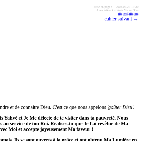
Mise en page : 2003.07.28 19:30
Association
La Vraie Vie en Dieu
tlig-ch@tlig.org
→
cahier suivant
rendre et de connaître Dieu. C'est ce que nous appelons
'goûter Dieu'
.
s Yahvé et Je Me délecte de te visiter dans ta pauvreté. Nous
s au service de ton Roi. Réalises-tu que Je t'ai revêtue de Ma
 avec Moi et accepte joyeusement Ma faveur !
amais. Ils se sont ouverts à la grâce et ont obtenu Ma Lumière en