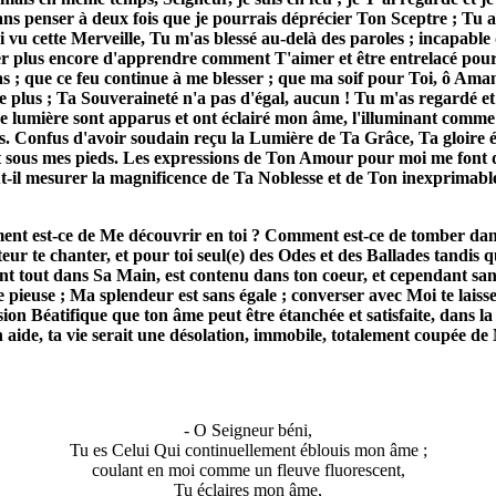
 sans penser à deux fois que je pourrais déprécier Ton Sceptre ; T
i vu cette Merveille, Tu m'as blessé au-delà des paroles ; incapable
er plus encore d'apprendre comment T'aimer et être entrelacé pour
 pas ; que ce feu continue à me blesser ; que ma soif pour Toi, ô Am
e plus ; Ta Souveraineté n'a pas d'égal, aucun ! Tu m'as regardé et
 lumière sont apparus et ont éclairé mon âme, l'illuminant comme si
Confus d'avoir soudain reçu la Lumière de Ta Grâce, Ta gloire étai
llait sous mes pieds. Les expressions de Ton Amour pour moi me font 
-il mesurer la magnificence de Ta Noblesse et de Ton inexprimabl
mment est-ce de Me découvrir en toi ? Comment est-ce de tomber da
r te chanter, et pour toi seul(e) des Odes et des Ballades tandis
nant tout dans Sa Main, est contenu dans ton coeur, et cependant s
vie pieuse ; Ma splendeur est sans égale ; converser avec Moi te laiss
ision Béatifique que ton âme peut être étanchée et satisfaite, dans
ide, ta vie serait une désolation, immobile, totalement coupée de M
- O Seigneur béni,
Tu es Celui Qui continuellement éblouis mon âme ;
coulant en moi comme un fleuve fluorescent,
Tu éclaires mon âme,