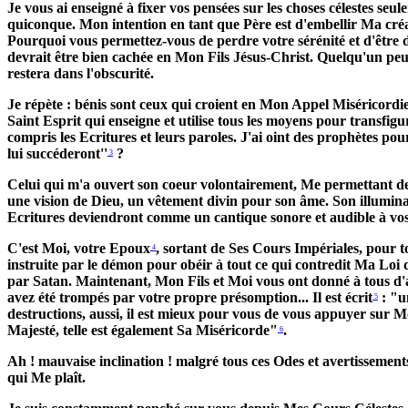
Je vous ai enseigné à fixer vos pensées sur les choses célestes s
quiconque. Mon intention en tant que Père est d'embellir Ma créa
Pourquoi vous permettez-vous de perdre votre sérénité et d'être dir
devrait être bien cachée en Mon Fils Jésus-Christ. Quelqu'un peu
restera dans l'obscurité.
Je répète : bénis sont ceux qui croient en Mon Appel Miséricordie
Saint Esprit qui enseigne et utilise tous les moyens pour transfig
compris les Ecritures et leurs paroles. J'ai oint des prophètes pou
lui succéderont''
?
3
Celui qui m'a ouvert son coeur volontairement, Me permettant de l'
une vision de Dieu, un vêtement divin pour son âme. Son illuminat
Ecritures deviendront comme un cantique sonore et audible à vos 
C'est Moi, votre Epoux
, sortant de Ses Cours Impériales, pour 
4
instruite par le démon pour obéir à tout ce qui contredit Ma Loi
par Satan. Maintenant, Mon Fils et Moi vous ont donné à tous d'a
avez été trompés par votre propre présomption... Il est écrit
: "u
5
destructions, aussi, il est mieux pour vous de vous appuyer sur M
Majesté, telle est également Sa Miséricorde"
.
6
Ah ! mauvaise inclination ! malgré tous ces Odes et avertissements
qui Me plaît.