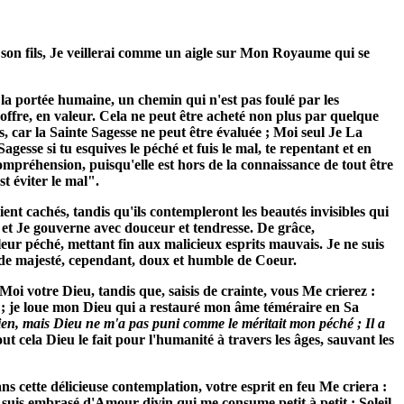
e son fils, Je veillerai comme un aigle sur Mon Royaume qui se
de la portée humaine, un chemin qui n'est pas foulé par les
ffre, en valeur. Cela ne peut être acheté non plus par quelque
s, car la Sainte Sagesse ne peut être évaluée ; Moi seul Je La
agesse si tu esquives le péché et fuis le mal, te repentant et en
compréhension, puisqu'elle est hors de la connaissance de tout être
t éviter le mal".
aient cachés, tandis qu'ils contempleront les beautés invisibles qui
, et Je gouverne avec douceur et tendresse. De grâce,
eur péché, mettant fin aux malicieux esprits mauvais. Je ne suis
t de majesté, cependant, doux et humble de Coeur.
oi votre Dieu, tandis que, saisis de crainte, vous Me crierez :
om ; je loue mon Dieu qui a restauré mon âme téméraire en Sa
 bien, mais Dieu ne m'a pas puni comme le méritait mon péché ; Il a
ut cela Dieu le fait pour l'humanité à travers les âges, sauvant les
ns cette délicieuse contemplation, votre esprit en feu Me criera :
e suis embrasé d'Amour divin qui me consume petit à petit ; Soleil