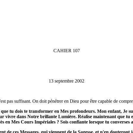
CAHIER 107
13 septembre 2002
 n'est pas suffisant. On doit pénétrer en Dieu pour être capable de comp
 que tu dois te transformer en Mes profondeurs. Mon enfant, Je sui
pour vivre dans Notre brillante Lumière. Réalise maintenant que tu e
ccès en Mes Cours Impériales ? Sois confiante lorsque tu converses
t de ces Messages, qui viennent de la Sagesse, et n'en douteront j