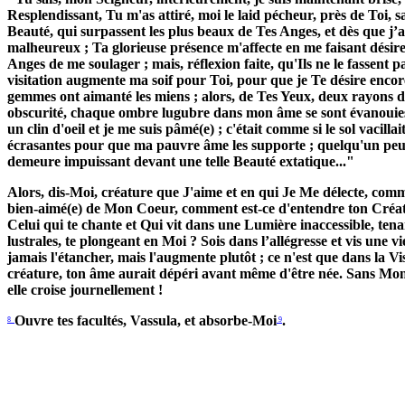
Resplendissant, Tu m'as attiré, moi le laid pécheur, près de Toi,
Beauté, qui surpassent les plus beaux de Tes Anges, et dès que j’a
malheureux ; Ta glorieuse présence m'affecte en me faisant désir
Anges de me soulager ; mais, réflexion faite, qu'Ils ne le fassent
visitation augmente ma soif pour Toi, pour que je Te désire encor
gemmes ont aimanté les miens ; alors, de Tes Yeux, deux rayons de
obscurité, chaque ombre lugubre dans mon âme se sont évanouies. 
un clin d'oeil et je me suis pâmé(e) ; c'était comme si le sol vaci
écrasantes pour que ma pauvre âme les supporte ; quelqu'un peut
demeure impuissant devant une telle Beauté extatique..."
Alors, dis-Moi, créature que J'aime et en qui Je Me délecte, co
bien-aimé(e) de Mon Coeur, comment est-ce d'entendre ton Créateu
Celui qui te chante et Qui vit dans une Lumière inaccessible, te
lustrales, te plongeant en Moi ? Sois dans l’allégresse et vis une 
jamais l'étancher, mais l'augmente plutôt ; ce n'est que dans la V
créature, ton âme aurait dépéri avant même d'être née. Sans Mon a
elle croise journellement !
Ouvre tes facultés, Vassula, et absorbe-Moi
.
8
9