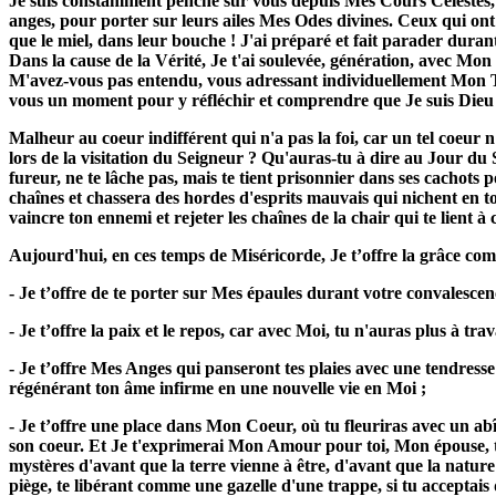
Je suis constamment penché sur vous depuis Mes Cours Célestes, 
anges, pour porter sur leurs ailes Mes Odes divines. Ceux qui ont
que le miel, dans leur bouche ! J'ai préparé et fait parader dur
Dans la cause de la Vérité, Je t'ai soulevée, génération, avec Mon
M'avez-vous pas entendu, vous adressant individuellement Mon Th
vous un moment pour y réfléchir et comprendre que Je suis Dieu
Malheur au coeur indifférent qui n'a pas la foi, car un tel coeur 
lors de la visitation du Seigneur ? Qu'auras-tu à dire au Jour d
fureur, ne te lâche pas, mais te tient prisonnier dans ses cachots 
chaînes et chassera des hordes d'esprits mauvais qui nichent en to
vaincre ton ennemi et rejeter les chaînes de la chair qui te lient à
Aujourd'hui, en ces temps de Miséricorde, Je t’offre la grâce c
- Je t’offre de te porter sur Mes épaules durant votre convalescen
- Je t’offre la paix et le repos, car avec Moi, tu n'auras plus à trava
- Je t’offre Mes Anges qui panseront tes plaies avec une tendresse i
régénérant ton âme infirme en une nouvelle vie en Moi ;
- Je t’offre une place dans Mon Coeur, où tu fleuriras avec un a
son coeur. Et Je t'exprimerai Mon Amour pour toi, Mon épouse, to
mystères d'avant que la terre vienne à être, d'avant que la nature
piège, te libérant comme une gazelle d'une trappe, si tu acceptais