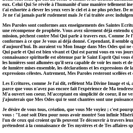
eux. Celui Qui Se révèle à l'humanité d'une manière tellement ine
t'ai exhortée à élever les yeux vers le ciel et à ne plus pécher
Je ne t'ai jamais parlé rudement mais Je t'ai traitée avec indulge
Mes Paroles sont conformes aux enseignements des Saintes Ecriture
une récompense de prophète. Vous avez sûrement déjà entendu qu
mission, pèchent contre Moi Qui parle à travers eux. Comme Je l'a
conformes à ce que Je vous ai déjà donné. Cependant, il semble
d'aujourd'hui. Ils auraient vu Mon Image dans Mes Odes qui ne di
Qui parle et Qui est bien vivant et Qui est parmi vous en vos jour
connaissance spirituelle est obtenue par le Saint Esprit Qui vous é
les lumières sont allumées qu'il sera capable de voir les mots et de
de lumière mises ensemble, les déclarations et les expressions de
expressions célestes. Autrement, Mes Paroles resteront scellées et
Les Ecritures, comme Je l'ai dit, reflètent Ma Divine Image et s
parce que vous n'avez pas encore fait l'expérience de Ma tendres
M'a ouvert son coeur, M'acceptant en simplicité de coeur, il ne
j'ajouterais que Mes Odes qui te sont chantées sont une puissanc
Je désire de vous tous, création, que vous Me voyiez ; c'est pou
vous : "Loué soit Dieu pour nous avoir montré Son infinie Miséri
l'un de ceux qui croient qu'ils peuvent Te découvrir à travers leur
prétendent à la connaissance de Tes mystères et de Tes affaires spir