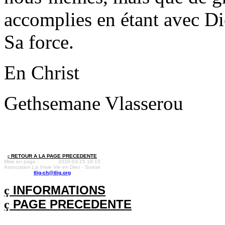
accomplies en étant avec Di
Sa force.
En Christ
Gethsemane Vlasserou
ç
RETOUR A LA PAGE PRECEDENTE
Mise en page :
2010-03-15 18:15
Association
La Vraie Vie en Dieu
- Suisse
tlig-ch@tlig.org
ç
INFORMATIONS
ç
PAGE PRECEDENTE