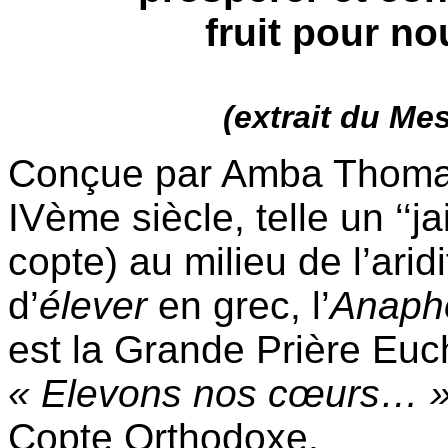
fruit pour n
(extrait du M
Conçue par Amba Thomas 
IVème siècle, telle un ‘‘ja
copte) au milieu de l’arid
d’
élever
en grec, l’
Anaph
est la Grande Prière Euch
« Elevons nos cœurs… 
Copte Orthodoxe.