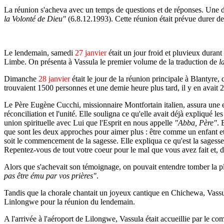
La réunion s'acheva avec un temps de questions et de réponses. Une da
la Volonté de Dieu"
(6.8.12.1993). Cette réunion était prévue durer de
Le lendemain, samedi
27 janvier
était un jour froid et pluvieux durant
Limbe. On présenta à Vassula le premier volume de la traduction de
l
Dimanche
28 janvier
était le jour de la réunion principale à Blantyre, 
trouvaient 1500 personnes et une demie heure plus tard, il y en avait 
Le Père Eugène Cucchi, missionnaire Montfortain italien, assura une e
réconciliation et l'unité. Elle souligna ce qu'elle avait déjà expliqu
union spirituelle avec Lui que l'Esprit en nous appelle
"Abba, Père"
. 
que sont les deux approches pour aimer plus : être comme un enfant et 
soit le commencement de la sagesse. Elle expliqua ce qu'est la sagesse
Repentez-vous de tout votre coeur pour le mal que vous avez fait et, da
Alors que s'achevait son témoignage, on pouvait entendre tomber la plu
pas être ému par vos prières"
.
Tandis que la chorale chantait un joyeux cantique en Chichewa, Vassula 
Linlongwe pour la réunion du lendemain.
A l'arrivée à l'aéroport de Lilongwe, Vassula était accueillie par le 