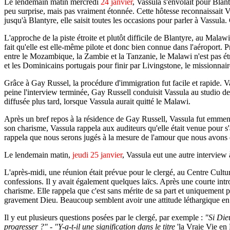
Le lendemain matin mercredi
24 janvier
, Vassula s'envolait pour Blan
peu surprise, mais pas vraiment étonnée. Cette hôtesse reconnaissait V
jusqu'à Blantyre, elle saisit toutes les occasions pour parler à Vassula.
L'approche de la piste étroite et plutôt difficile de Blantyre, au Mala
fait qu'elle est elle-même pilote et donc bien connue dans l'aéroport. 
entre le Mozambique, la Zambie et la Tanzanie, le Malawi n'est pas étr
et les Dominicains portugais pour finir par Livingstone, le missionnai
Grâce à Gay Russel, la procédure d'immigration fut facile et rapide. Va
peine l'interview terminée, Gay Russell conduisit Vassula au studio de
diffusée plus tard, lorsque Vassula aurait quitté le Malawi.
Après un bref repos à la résidence de Gay Russell, Vassula fut emmené
son charisme, Vassula rappela aux auditeurs qu'elle était venue pour 
rappela que nous serons jugés à la mesure de l'amour que nous avons eu
Le lendemain matin,
jeudi 25 janvier
, Vassula eut une autre interview 
L'après-midi, une réunion était prévue pour le clergé, au Centre Cultu
confessions. Il y avait également quelques laïcs. Après une courte intr
charisme. Elle rappela que c'est sans mérite de sa part et uniquement p
gravement Dieu. Beaucoup semblent avoir une attitude léthargique en 
Il y eut plusieurs questions posées par le clergé, par exemple :
"Si Die
progresser ?" - "Y-a-t-il une signification dans le titre
'la Vraie Vie en