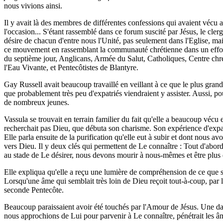
nous vivions ainsi.
Il y avait là des membres de différentes confessions qui avaient vécu a
l'occasion... S'étant rassemblé dans ce forum suscité par Jésus, le cler
désire de chacun d'entre nous l'Unité, pas seulement dans l'Eglise, ma
ce mouvement en rassemblant la communauté chrétienne dans un effort p
du septième jour, Anglicans, Armée du Salut, Catholiques, Centre chré
l'Eau Vivante, et Pentecôtistes de Blantyre.
Gay Russell avait beaucoup travaillé en veillant à ce que le plus grand
que probablement très peu d'expatriés viendraient y assister. Aussi, p
de nombreux jeunes.
Vassula se trouvait en terrain familier du fait qu'elle a beaucoup vécu e
recherchait pas Dieu, que débuta son charisme. Son expérience d'expatri
Elle parla ensuite de la purification qu'elle eut à subir et dont nous 
vers Dieu. Il y deux clés qui permettent de Le connaître : Tout d'abo
au stade de Le désirer, nous devons mourir à nous-mêmes et être pl
Elle expliqua qu'elle a reçu une lumière de compréhension de ce que 
Lorsqu'une âme qui semblait très loin de Dieu reçoit tout-à-coup, par la 
seconde Pentecôte.
Beaucoup paraissaient avoir été touchés par l'Amour de Jésus. Une dame
nous approchions de Lui pour parvenir à Le connaître, pénétrait les âm