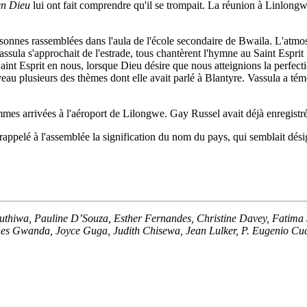
en Dieu
lui ont fait comprendre qu'il se trompait. La réunion à Linlon
sonnes rassemblées dans l'aula de l'école secondaire de Bwaila. L'atmosp
ssula s'approchait de l'estrade, tous chantèrent l'hymne au Saint Esprit
aint Esprit en nous, lorsque Dieu désire que nous atteignions la perfecti
au plusieurs des thèmes dont elle avait parlé à Blantyre. Vassula a té
s arrivées à l'aéroport de Lilongwe. Gay Russel avait déjà enregistré
rappelé à l'assemblée la signification du nom du pays, qui semblait désig
puthiwa, Pauline D’Souza, Esther Fernandes, Christine Davey, Fatima
es Gwanda, Joyce Guga, Judith Chisewa, Jean Lulker, P. Eugenio Cuc