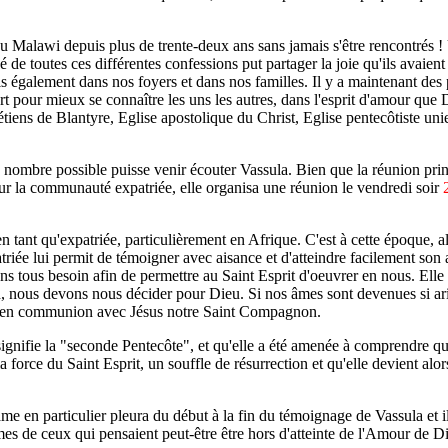
u Malawi depuis plus de trente-deux ans sans jamais s'être rencontrés ! U
gé de toutes ces différentes confessions put partager la joie qu'ils avai
is également dans nos foyers et dans nos familles. Il y a maintenant des 
our mieux se connaître les uns les autres, dans l'esprit d'amour que Di
tiens de Blantyre, Eglise apostolique du Christ, Eglise pentecôtiste un
 nombre possible puisse venir écouter Vassula. Bien que la réunion princ
our la communauté expatriée, elle organisa une réunion le vendredi soir
n tant qu'expatriée, particulièrement en Afrique. C'est à cette époque, al
ée lui permit de témoigner avec aisance et d'atteindre facilement son au
avons tous besoin afin de permettre au Saint Esprit d'oeuvrer en nous. Ell
rd, nous devons nous décider pour Dieu. Si nos âmes sont devenues si ar
us en communion avec Jésus notre Saint Compagnon.
signifie la "seconde Pentecôte", et qu'elle a été amenée à comprendre 
force du Saint Esprit, un souffle de résurrection et qu'elle devient alors
 en particulier pleura du début à la fin du témoignage de Vassula et il 
es de ceux qui pensaient peut-être être hors d'atteinte de l'Amour de D