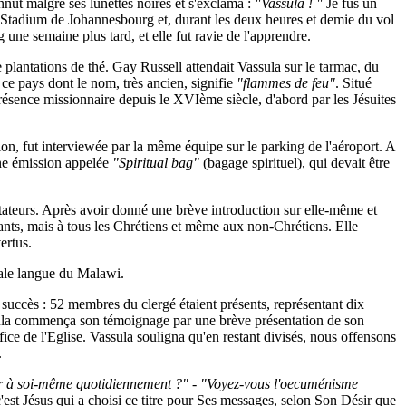
nnut malgré ses lunettes noires et s'exclama :
"Vassula ! "
Je fus un
 le Stadium de Johannesbourg et, durant les deux heures et demie du vol
g une semaine plus tard, et elle fut ravie de l'apprendre.
 plantations de thé. Gay Russell attendait Vassula sur le tarmac, du
 ce pays dont le nom, très ancien, signifie
"flammes de feu"
. Situé
présence missionnaire depuis le XVIème siècle, d'abord par les Jésuites
vion, fut interviewée par la même équipe sur le parking de l'aéroport. A
une émission appelée
"Spiritual bag"
(bagage spirituel), qui devait être
ntateurs. Après avoir donné une brève introduction sur elle-même et
ants, mais à tous les Chrétiens et même aux non-Chrétiens. Elle
ertus.
ipale langue du Malawi.
 succès : 52 membres du clergé étaient présents, représentant dix
ula commença son témoignage par une brève présentation de son
ice de l'Eglise. Vassula souligna qu'en restant divisés, nous offensons
.
ourir à soi-même quotidiennement ?" - "Voyez-vous l'oecuménisme
'est Jésus qui a choisi ce titre pour Ses messages, selon Son Désir que