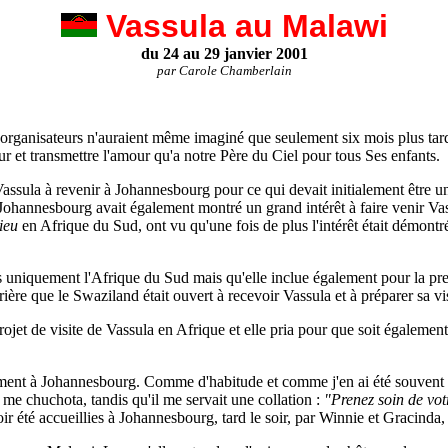
Vassula au Malawi
du 24 au 29 janvier 2001
par Carole Chamberlain
s organisateurs n'auraient même imaginé que seulement six mois plus tard, 
r et transmettre l'amour qu'a notre Père du Ciel pour tous Ses enfants.
 Vassula à revenir à Johannesbourg pour ce qui devait initialement être
ohannesbourg avait également montré un grand intérêt à faire venir Vassu
ieu
en Afrique du Sud, ont vu qu'une fois de plus l'intérêt était démontré,
as uniquement l'Afrique du Sud mais qu'elle inclue également pour la pr
ère que le Swaziland était ouvert à recevoir Vassula et à préparer sa vis
ojet de visite de Vassula en Afrique et elle pria pour que soit égalemen
ent à Johannesbourg. Comme d'habitude et comme j'en ai été souvent tém
 me chuchota, tandis qu'il me servait une collation :
"Prenez soin de vot
voir été accueillies à Johannesbourg, tard le soir, par Winnie et Gracinda