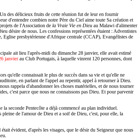
n des délicieux fruits de cette réunion fut de leur en fournir
ent eue d'entendre combien notre Père du Ciel aime toute Sa création et
projets de l'Association de
la Vraie Vie en Dieu
au Malawi d'alimenter
eu désire de nous. Les confessions représentées étaient : Adventistes
ie, Eglise presbytérienne d'Afrique centrale (CCAP), Evangélistes de
ipale ait lieu l'après-midi du dimanche 28 janvier, elle avait estimé
26 janvier
au Club Portugais, à laquelle vinrent 120 personnes, dont
ors qu'elle connaissait le plus de succès dans sa vie et qu'elle ne
ditoire, en parlant de l'appel au repentir, appel à retourner à Dieu.
e nous rappela d'abandonner les choses matérielles, et de nous tourner
ides, c'est parce que nous ne connaissons pas Dieu. Et pour parvenir
que la seconde Pentecôte a déjà commencé au plan individuel.
 pleine de l'amour de Dieu et a soif de Dieu, c'est, pour elle, la
était évident, d'après les visages, que le désir du Seigneur que nous
ieu.