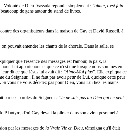
 la Volonté de Dieu. Vassula répondit simplement :
"aimer, c'est faire
e beaucoup de gens autour du stand de livres.
rencontre des organisateurs dans la maison de Gay et David Russell, à
, on pouvait entendre les chants de la chorale. Dans la salle, se
liquer que l'essence des messages est l'amour, la paix, la
 que nous Lui appartenons et que ce n'est que lorsque nous sommes en
e leur dit ce que Jésus lui avait dit :
"Aime-Moi plus"
. Elle expliqua ce
e du Seigneur... Il ne faut pas avoir
peur
de Lui, quoique cette peur
. Si vous ne vous décidez pas pour Dieu, vous Lui liez les mains.
it par ces paroles du Seigneur :
"Je ne suis pas un Dieu qui ne peut
 de Blantyre, d'où Gay devait la piloter dans son avion pesonnel à
rsion par les messages de
la Vraie Vie en Dieu
, témoigna qu'il était