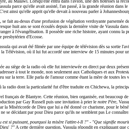
tyre, au Malawi. Lorsqu'elle entra dans l'avion, une des hôtesses la reco
assula parce qu'elle avait assisté, l'an passé, à la grande réunion dans
 C'est ainsi qu'elle apprit qu'elle devait à nouveau parler à Johannesbour
wi, se fait au-desus d'une profusion de végétation verdoyante parsemée de
Presque huit ans se sont écoulés depuis la dernière visite de Vassula dans
anger à l'évangélisation. Il possède une riche histoire, ayant connu la 
re presbytérien d'Ecosse.
ssula qui avait été filmée par une équipe de télévision dès sa sortie l'a
 la Télévision, où il lui fut accordé une interview de 15 minutes pour 
e au siège de la radio où elle fut interviewée en direct par deux prése
s'adresser à tout le monde, non seulement aux Catholiques et aux Protest
 sur la terre. Elle parla de l'amour comme étant la mère de toutes les v
à la radio dont la particularité fut d'être traduite en Chichewa, la princ
rel français de Blantyre. Cette réunion, bien organisée, eut beaucoup de
oduction par Gay Russell puis une invitation à prier le
notre Père
, Vass
ar la Miséricorde de Dieu que lui a été donné ce charisme, pour le bénéf
ne se décidant par pour Dieu parce qu'ils ne semblent pas Le connaître
u est si puissant, pourquoi la misère l'attire-t-Il ?" - "Que signifie m
 Dieu'
?"
A cette dernière question, Vassula répondit en expliquant que c