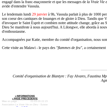
engagé dans la franc-maçonnerie et que les messages de
la Vraie Vie 
avide d'entendre Vassula.
Le lendemain lundi
29 janvier
à 9h, Vassula parlait à plus de 1000 per
son coeur des cantiques de louanges et de gloire à Dieu. Tandis que Va
d'invoquer le Saint Esprit et combien notre attitude change, grâce au S
Dieu Se manifeste à nous aujourd'hui. A Lilongwe, elle aborda à nouve
d'enthousiasme.
Accompagnées par Katie, membre du comité d'organisation, nous somme
Cette visite au Malawi - le pays des
"flammes de feu"
, a certainement 
Comité d'organisation de Blantyre : Fay Alvares, Faustina M
Agn
ç
INFORMATIONS
ç
PAGE PRECEDENTE
Mise en page :
01-03-29 22:15
Association
La Vraie Vie en Dieu
- Suisse