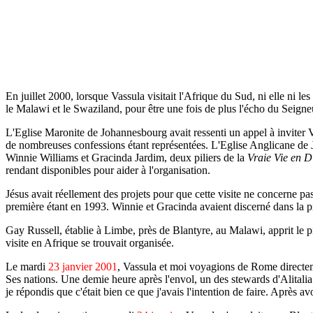
En juillet 2000, lorsque Vassula visitait l'Afrique du Sud, ni elle ni le
le Malawi et le Swaziland, pour être une fois de plus l'écho du Seigneu
L'Eglise Maronite de Johannesbourg avait ressenti un appel à inviter
de nombreuses confessions étant représentées. L'Eglise Anglicane de J
Winnie Williams et Gracinda Jardim, deux piliers de la
Vraie Vie en D
rendant disponibles pour aider à l'organisation.
Jésus avait réellement des projets pour que cette visite ne concerne p
première étant en 1993. Winnie et Gracinda avaient discerné dans la pri
Gay Russell, établie à Limbe, près de Blantyre, au Malawi, apprit le pr
visite en Afrique se trouvait organisée.
Le mardi
23 janvier 2001
, Vassula et moi voyagions de Rome directem
Ses nations. Une demie heure après l'envol, un des stewards d'Alitalia
je répondis que c'était bien ce que j'avais l'intention de faire. Après a