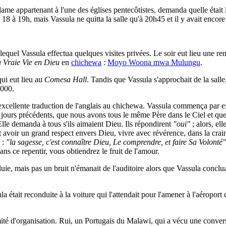
me appartenant à l'une des églises pentecôtistes, demanda quelle était
 18 à 19h, mais Vassula ne quitta la salle qu'à 20h45 et il y avait encor
 lequel Vassula effectua quelques visites privées. Le soir eut lieu une 
a Vraie Vie en Dieu
en
chichewa
:
Moyo Woona mwa Mulungu
.
qui eut lieu au
Comesa Hall
. Tandis que Vassula s'approchait de la salle
2000.
xcellente traduction de l'anglais au chichewa. Vassula commença par exp
é les jours précédents, que nous avons tous le même Père dans le Ciel et
Elle demanda à tous s'ils aimaient Dieu. Ils répondirent
"oui"
; alors, ell
avoir un grand respect envers Dieu, vivre avec révérence, dans la craint
 :
"la sagesse, c'est connaître Dieu, Le comprendre, et faire Sa Volonté"
ns ce repentir, vous obtiendrez le fruit de l'amour.
ie, mais pas un bruit n'émanait de l'auditoire alors que Vassula conclua
était reconduite à la voiture qui l'attendait pour l'amener à l'aéroport
comité d'organisation. Rui, un Portugais du Malawi, qui a vécu une conve