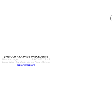
ç
RETOUR A LA PAGE PRECEDENTE
Mise en page :
99-03-20 21:45
Association
La Vraie Vie en Dieu
- Suisse
tlig-ch@tlig.org