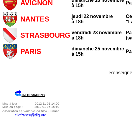
dimanche 18 novembre
AVIGNON
Pa
à 15h
jeudi 22 novembre
Ce
NANTES
à 18h
"L
vendredi 23 novembre
Pa
STRASBOURG
à 18h
(s
dimanche 25 novembre
PARIS
Pa
à 15h
Renseignem
INFORMATIONS
Mise à jour
2012-11-01 14:00
Mise en page :
2012-01-05 15:40
Association
La Vraie Vie en Dieu
- France
tligfrance@tlig.org