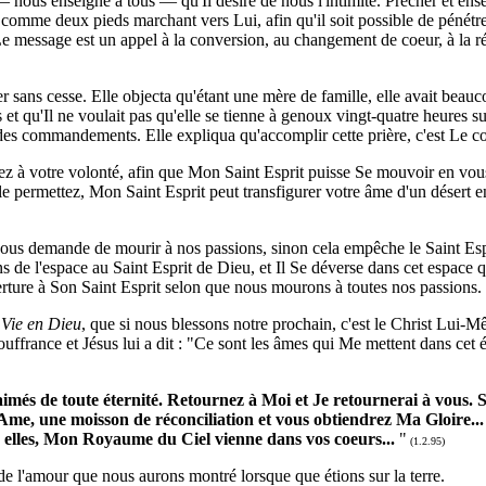
 nous enseigne à tous — qu'Il désire de nous l'intimité. Prêcher et ens
nt comme deux pieds marchant vers Lui, afin qu'il soit possible de pénétr
message est un appel à la conversion, au changement de coeur, à la réc
er sans cesse. Elle objecta qu'étant une mère de famille, elle avait bea
 et qu'Il ne voulait pas qu'elle se tienne à genoux vingt-quatre heures su
 des commandements. Elle expliqua qu'accomplir cette prière, c'est Le co
 à votre volonté, afin que Mon Saint Esprit puisse Se mouvoir en vous
e permettez, Mon Saint Esprit peut transfigurer votre âme d'un désert en
nous demande de mourir à nos passions, sinon cela empêche le Saint Espr
e l'espace au Saint Esprit de Dieu, et Il Se déverse dans cet espace
ure à Son Saint Esprit selon que nous mourons à toutes nos passions.
 Vie en Dieu
, que si nous blessons notre prochain, c'est le Christ Lui
 souffrance et Jésus lui a dit : "Ce sont les âmes qui Me mettent dans ce
ai aimés de toute éternité. Retournez à Moi et Je retournerai à vo
e, une moisson de réconciliation et vous obtiendrez Ma Gloire... N
ar elles, Mon Royaume du Ciel vienne dans vos coeurs...
"
(1.2.95)
de l'amour que nous aurons montré lorsque que étions sur la terre.