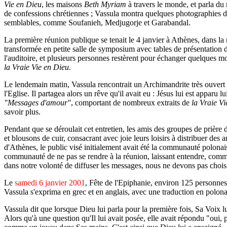
Vie en Dieu
, les maisons
Beth Myriam
à travers le monde, et parla d
de confessions chrétiennes ; Vassula montra quelques photographies 
semblables, comme Soufanieh, Medjugorje et Garabandal.
La première réunion publique se tenait le 4 janvier à Athènes, dans la
transformée en petite salle de symposium avec tables de présentation de
l'auditoire, et plusieurs personnes restèrent pour échanger quelques m
la Vraie Vie en Dieu
.
Le lendemain matin, Vassula rencontrait un Archimandrite très ouvert a
l'Eglise. Il partagea alors un rêve qu'il avait eu : Jésus lui est appar
"Messages d'amour"
, comportant de nombreux extraits de
la Vraie V
savoir plus.
Pendant que se déroulait cet entretien, les amis des groupes de prière 
et blousons de cuir, consacrant avec joie leurs loisirs à distribuer des
d'Athènes, le public visé initialement avait été la communauté polonaise
communauté de ne pas se rendre à la réunion, laissant entendre, comme 
dans notre volonté de diffuser les messages, nous ne devons pas choisi
Le
samedi 6 janvier 2001
, Fête de l'Epiphanie, environ 125 personnes
Vassula s'exprima en grec et en anglais, avec une traduction en polona
Vassula dit que lorsque Dieu lui parla pour la première fois, Sa Voix lui
Alors qu'à une question qu'Il lui avait posée, elle avait répondu "oui, 