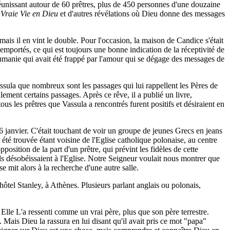
unissant autour de 60 prêtres, plus de 450 personnes d'une douzaine
 Vraie Vie en Dieu
et d'autres révélations où Dieu donne des messages
is il en vint le double. Pour l'occasion, la maison de Candice s'était
emportés, ce qui est toujours une bonne indication de la réceptivité de
oumanie qui avait été frappé par l'amour qui se dégage des messages de
assula que nombreux sont les passages qui lui rappellent les Pères de
lement certains passages. Après ce rêve, il a publié un livre,
ous les prêtres que Vassula a rencontrés furent positifs et désiraient en
 6 janvier. C'était touchant de voir un groupe de jeunes Grecs en jeans
 été trouvée étant voisine de l'Eglise catholique polonaise, au centre
osition de la part d'un prêtre, qui prévint les fidèles de cette
ls désobéissaient à l'Eglise. Notre Seigneur voulait nous montrer que
 mit alors à la recherche d'une autre salle.
ôtel Stanley, à Athènes. Plusieurs parlant anglais ou polonais,
. Elle L'a ressenti comme un vrai père, plus que son père terrestre.
. Mais Dieu la rassura en lui disant qu'il avait pris ce mot "papa"