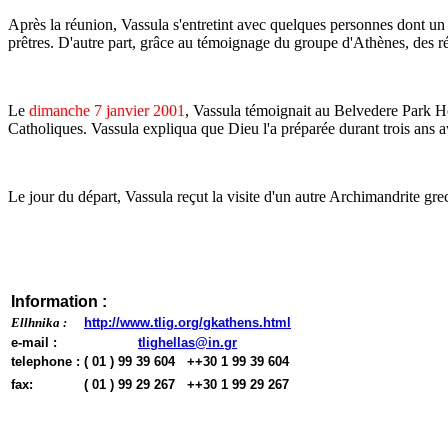
Après la réunion, Vassula s'entretint avec quelques personnes dont un p
prêtres. D'autre part, grâce au témoignage du groupe d'Athènes, des r
Le
dimanche 7 janvier 2001
, Vassula témoignait au Belvedere Park Ho
Catholiques. Vassula expliqua que Dieu l'a préparée durant trois ans ava
Le jour du départ, Vassula reçut la visite d'un autre Archimandrite grec
Information :
Ellhnika :
http://www.tlig.org/gkathens.html
e-mail :
tlighellas@in.gr
telephone :
( 01 ) 99 39 604
++30 1 99 39 604
fax:
( 01 ) 99 29 267
++30 1 99 29 267