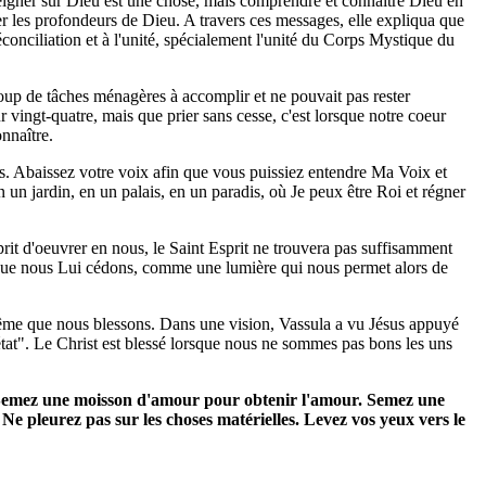
eigner sur Dieu est une chose, mais comprendre et connaître Dieu en
er les profondeurs de Dieu. A travers ces messages, elle expliqua que
onciliation et à l'unité, spécialement l'unité du Corps Mystique du
ucoup de tâches ménagères à accomplir et ne pouvait pas rester
r vingt-quatre, mais que prier sans cesse, c'est lorsque notre coeur
nnaître.
. Abaissez votre voix afin que vous puissiez entendre Ma Voix et
 un jardin, en un palais, en un paradis, où Je peux être Roi et régner
it d'oeuvrer en nous, le Saint Esprit ne trouvera pas suffisamment
 que nous Lui cédons, comme une lumière qui nous permet alors de
-Même que nous blessons. Dans une vision, Vassula a vu Jésus appuyé
t état". Le Christ est blessé lorsque nous ne sommes pas bons les uns
us. Semez une moisson d'amour pour obtenir l'amour. Semez une
e pleurez pas sur les choses matérielles. Levez vos yeux vers le