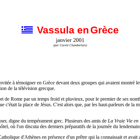
Vassula en
Grèce
janvier 2001
(par Carole Chamberlain)
invitée à témoigner en Grèce devant deux groupes qui avaient montré leu
sion de la télévision grecque.
ort de Rome par un temps froid et pluvieux, pour le premier de ses nom
e que c'était la place de Jésus. C'est alors que, par les haut-parleurs de l
giner, digne du tempérament grec. Plusieurs des amis de
La Vraie Vie en
ôtel, où l'on discuta des derniers préparatifs de la journée du lendemain
holique d'Athènes en présence d'un prêtre qui la connaissait et avait as