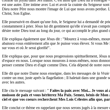
comme un joyau dans Ses mains. C'est ainsi que Dieu lui a enseigné —
est une autre. Etre intime avec Lui et avoir la crainte du Seigneur so
Dieu notre Père nous montre l'image de Lui que nous avons perdue. Le 
Christ, Son Eglise.
Elle poursuivit en disant qu'une fois, le Seigneur lui a demandé de pri
constamment à prier. Jésus lui dit gentiment qu'elle n'avait pas compris
désire notre Dieu tout au long du jour, ce qui accomplit le plus grand
Elle expliqua également que Jésus dit : "Mourez à vous-mêmes, mourez
abaissez-vous entièrement afin que Je puisse vous élever. Si vous Me l
sur vous et où Je serai glorifié".
Elle expliqua que, pour que nous progressions spirituellement, Jésus 
d'espace en nous. Lorsque nous mourons à nous-mêmes, nous donnons d
penser comme Dieu et d'agir comme Dieu. Cela dépend de notre ouvert
Elle dit que notre Dame nous enseigne, dans les messages de
la Vraie
contre un mur, juste après la flagellation ; Il haletait dans une grande
avec les autres.
Elle cita le message suivant : "
Faites la paix avec Moi... Je vous 
moisson de paix et vous hériterez Ma Paix. Semez, bénis de Mon Am
ciel et que vos coeurs recherchent Mes Lois Célestes afin que, p
Elle conclut ce thème en rappelant que nous serons jugés à la mesure 