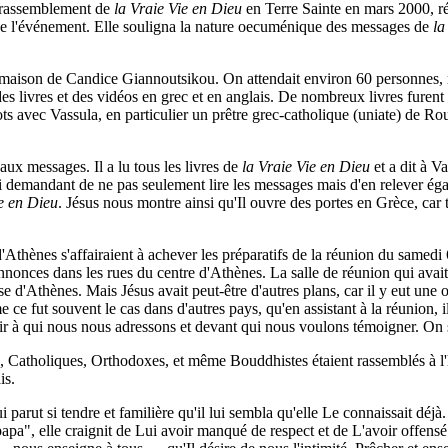
u rassemblement de
la Vraie Vie en Dieu
en Terre Sainte en mars 2000, ré
de l'événement. Elle souligna la nature oecuménique des messages de
la
 maison de Candice Giannoutsikou. On attendait environ 60 personnes, ma
s livres et des vidéos en grec et en anglais. De nombreux livres furent 
ots avec Vassula, en particulier un prêtre grec-catholique (uniate) de R
ux messages. Il a lu tous les livres de
la Vraie Vie en Dieu
et a dit à V
u lui demandant de ne pas seulement lire les messages mais d'en relever éga
ie en Dieu
. Jésus nous montre ainsi qu'Il ouvre des portes en Grèce, car t
d'Athènes s'affairaient à achever les préparatifs de la réunion du samedi
 annonces dans les rues du centre d'Athènes. La salle de réunion qui avait
 d'Athènes. Mais Jésus avait peut-être d'autres plans, car il y eut une opp
ce fut souvent le cas dans d'autres pays, qu'en assistant à la réunion, i
r à qui nous nous adressons et devant qui nous voulons témoigner. On se
, Catholiques, Orthodoxes, et même Bouddhistes étaient rassemblés à l'h
is.
 parut si tendre et familière qu'il lui sembla qu'elle Le connaissait déjà
papa", elle craignit de Lui avoir manqué de respect et de L'avoir offensé