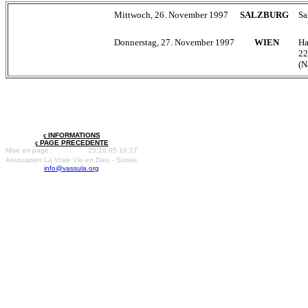
Mittwoch, 26. November 1997
SALZBURG
Sa
Donnerstag, 27. November 1997
WIEN
Ha
22
(N
ç
INFORMATIONS
ç
PAGE PRECEDENTE
Mise en page :
25.10.05 16:17
Association
La Vraie Vie en Dieu
- Suisse
info@vassula.org