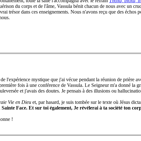
pontanément, toute la salle l'accompagna avec le refrain
Thoxa, thoxa, t
érison du corps et de l'âme, Vassula bénit chacun de nous avec un cruci
 vrai trésor dans ces enseignements. Nous n'avons reçu que des échos po
nous.
 l'expérience mystique que j'ai vécue pendant la réunion de prière av
a première fois à une conférence de Vassula. Le Seigneur m'a donné la g
ouleversée et j'avais des doutes. Je pensais à des illusions ou hallucinati
raie Vie en Dieu
et, par hasard, je suis tombée sur le texte où Jésus dict
Sainte Face. Et sur toi également, Je révélerai à ta société ton cor
donne !