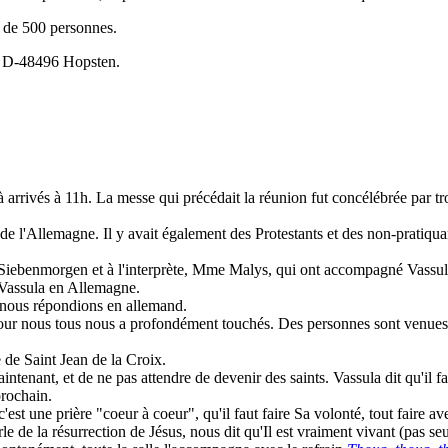
s de 500 personnes.
, D-48496 Hopsten.
arrivés à 11h. La messe qui précédait la réunion fut concélébrée par tro
e l'Allemagne. Il y avait également des Protestants et des non-pratiquan
Siebenmorgen et à l'interprète, Mme Malys, qui ont accompagné Vassul
e Vassula en Allemagne.
t nous répondions en allemand.
 nous tous nous a profondément touchés. Des personnes sont venues à c
 de Saint Jean de la Croix.
tenant, et de ne pas attendre de devenir des saints. Vassula dit qu'il fa
prochain.
st une prière "coeur à coeur", qu'il faut faire Sa volonté, tout faire a
rle de la résurrection de Jésus, nous dit qu'Il est vraiment vivant (pas 