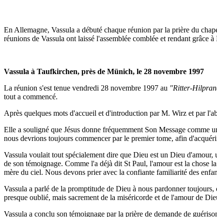
En Allemagne, Vassula a débuté chaque réunion par la prière du chapele
réunions de Vassula ont laissé l'assemblée comblée et rendant grâce à
Vassula à Taufkirchen, près de Münich, le 28 novembre 1997
La réunion s'est tenue vendredi 28 novembre 1997 au
"Ritter-Hilpra
tout a commencé.
Après quelques mots d'accueil et d'introduction par M. Wirz et par l'
Elle a souligné que Jésus donne fréquemment Son Message comme un ens
nous devrions toujours commencer par le premier tome, afin d'acquérir l
Vassula voulait tout spécialement dire que Dieu est un Dieu d'amour, un
de son témoignage. Comme l'a déjà dit St Paul, l'amour est la chose la
mère du ciel. Nous devons prier avec la confiante familiarité des enfan
Vassula a parlé de la promptitude de Dieu à nous pardonner toujours, 
presque oublié, mais sacrement de la miséricorde et de l'amour de Die
Vassula a conclu son témoignage par la prière de demande de guérison à