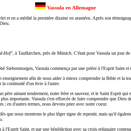
Vassula en Allemagne
t et en a médité la première dizaine en araméen. Après son témoignage, e
 Dieu.
nd-Hof"
, à Taufkirchen, près de Münich. C'était pour Vassula un jour de s
abbé Siebenmorgen, Vassula commença par une prière à l'Esprit Saint et 
eignement afin de nous aider à mieux comprendre la Bible et la tradit
a continuité d'un livre à l'autre.
 père aimant tendrement, notre frère et sauveur, et le Saint Esprit qui 
 plus importante. Vassula s'est efforcée de faire comprendre que Dieu dé
ts ; en d'autres termes, nous devons prier avec notre coeur.
dès que nous montrons le plus léger signe de repentir, mais qu'il égale
u.
 l'Esprit Saint, et par une bénédiction avec sa croix-reliquaire contena