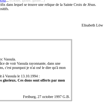
hoxa
...
(Gloire, gloire, gloire...)
fix dans lequel se trouve une relique de la Sainte Croix de Jésus.
sitifs.
Elisabeth Löw
ec Vassula.
râce de voir Vassula rayonnante, dans une
ons, c'est pourquoi je n'ai osé le dire qu'à mon
ait à Vassula le 13.10.1994 :
ps glorieux. Ces dons sont offerts par mon
Freiburg, 27 octobre 1997
G.B.