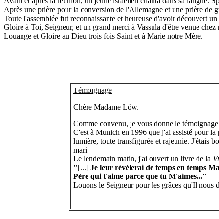
Avant et après la réunion, un jeune israélien chanta dans sa langue. S
Après une prière pour la conversion de l'Allemagne et une prière de gu
Toute l'assemblée fut reconnaissante et heureuse d'avoir découvert un
Gloire à Toi, Seigneur, et un grand merci à Vassula d'être venue chez 
Louange et Gloire au Dieu trois fois Saint et à Marie notre Mère.
Témoignage
Chère Madame Löw,
Comme convenu, je vous donne le témoignage de
C'est à Munich en 1996 que j'ai assisté pour l
lumière, toute transfigurée et rajeunie. J'étais b
mari.
Le lendemain matin, j'ai ouvert un livre de la
V
"
[...]
Je leur révélerai de temps en temps Ma 
Père qui t'aime parce que tu M'aimes..."
Louons le Seigneur pour les grâces qu'Il nous 