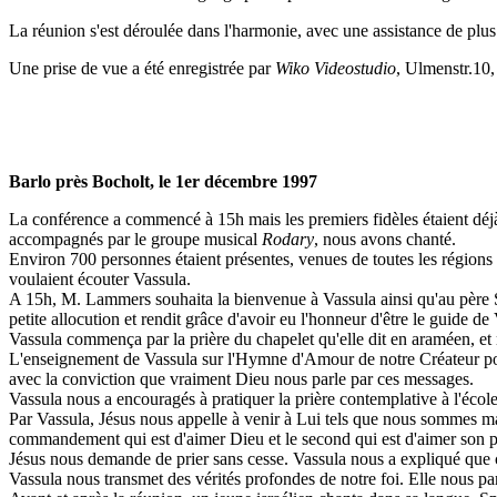
La réunion s'est déroulée dans l'harmonie, avec une assistance de plu
Une prise de vue a été enregistrée par
Wiko Videostudio
, Ulmenstr.10
Barlo près Bocholt, le 1er décembre 1997
La conférence a commencé à 15h mais les premiers fidèles étaient déjà 
accompagnés par le groupe musical
Rodary
, nous avons chanté.
Environ 700 personnes étaient présentes, venues de toutes les régions d
voulaient écouter Vassula.
A 15h, M. Lammers souhaita la bienvenue à Vassula ainsi qu'au père 
petite allocution et rendit grâce d'avoir eu l'honneur d'être le guide d
Vassula commença par la prière du chapelet qu'elle dit en araméen, e
L'enseignement de Vassula sur l'Hymne d'Amour de notre Créateur pour
avec la conviction que vraiment Dieu nous parle par ces messages.
Vassula nous a encouragés à pratiquer la prière contemplative à l'école
Par Vassula, Jésus nous appelle à venir à Lui tels que nous sommes main
commandement qui est d'aimer Dieu et le second qui est d'aimer son 
Jésus nous demande de prier sans cesse. Vassula nous a expliqué que c'e
Vassula nous transmet des vérités profondes de notre foi. Elle nous pa