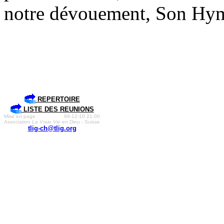
notre dévouement, Son Hy
REPERTOIRE
LISTE DES REUNIONS
Mise en page :
99-12-10 21:00
Association
La Vraie Vie en Dieu
- Suisse
tlig-ch@tlig.org