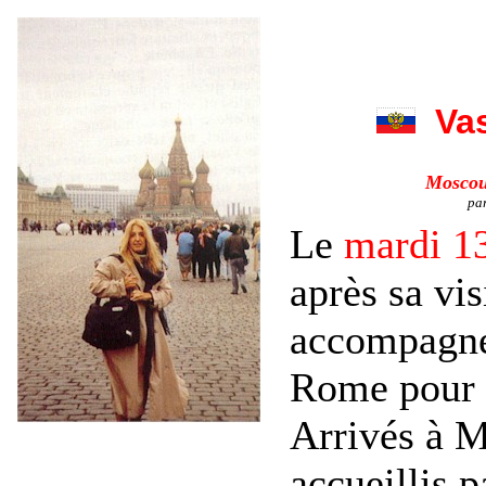
Vas
Moscou,
par
Le
mardi 13
après sa vis
accompagnée
Rome pour s
Arrivés à M
accueillis p