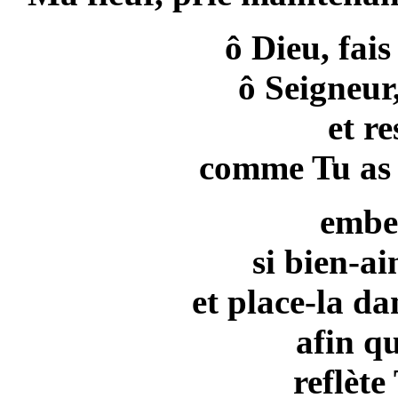
ô Dieu, fais
ô Seigneur
et re
comme Tu as r
embel
si bien-a
et place-la d
afin q
reflète