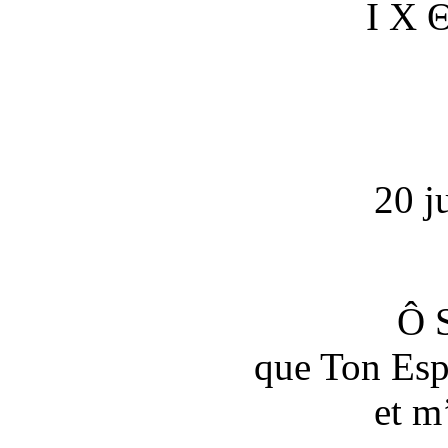
Ι Χ
20 j
Ô S
que Ton Esp
et m