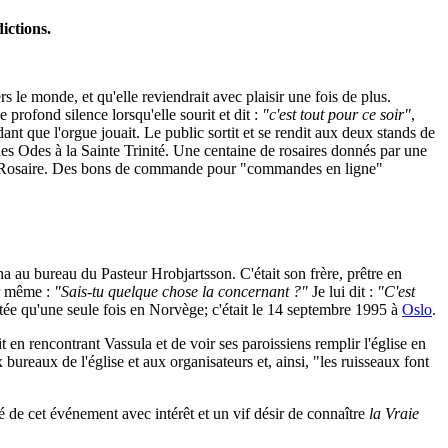
ictions.
s le monde, et qu'elle reviendrait avec plaisir une fois de plus.
profond silence lorsqu'elle sourit et dit :
"c'est tout pour ce soir"
,
nt que l'orgue jouait. Le public sortit et se rendit aux deux stands de
 les Odes à la Sainte Trinité. Une centaine de rosaires donnés par une
r le Rosaire. Des bons de commande pour "commandes en ligne"
nna au bureau du Pasteur Hrobjartsson. C'était son frère, prêtre en
oir même :
"Sais-tu quelque chose la concernant ?"
Je lui dit :
"C'est
vitée qu'une seule fois en Norvège; c'était le 14 septembre 1995 à
Oslo
.
t en rencontrant Vassula et de voir ses paroissiens remplir l'église en
bureaux de l'église et aux organisateurs et, ainsi, "les ruisseaux font
lé de cet événement avec intérêt et un vif désir de connaître
la Vraie