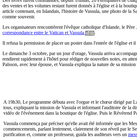
Des livres furent commandés, depuis Trinitas, 20 exemplaires de chaque 
des ventes et les volumes restant furent donnés à l'église et à la bou
article contenant, en Islandais, l'histoire de Vassula, une photo de la 
comme souvenir.
Les organisateurs rencontrèrent l'évêque catholique d'Islande, le Père J
correspondance entre le Vatican et Vassula
.
Il refusa la permission de placer un poster dans l'entrée de l'église et il
Le dimanche 3 octobre, par un jour d'orage, Vassula arriva accompagnée
rendirent rapidement à l'hôtel pour rédiger de nouvelles notes, en atte
Palsson, avec leur épouse, et Vassula expliqua la nature de sa mission 
A 19h30, Le programme débuta avec l'orgue et le chœur dirigé par Lára
tous, expliquant la mission de Vassula et informant l'auditoire de la d
vidéo de l'événement dans la boutique de l'église. Puis le Révérend Pal
Vassula commença par préciser qu'elle avait été informée que les Messa
commencements, parlant lentement, clairement de son réveil par le Seig
purification et, comme un professeur, guida les auditeurs vers un
mess