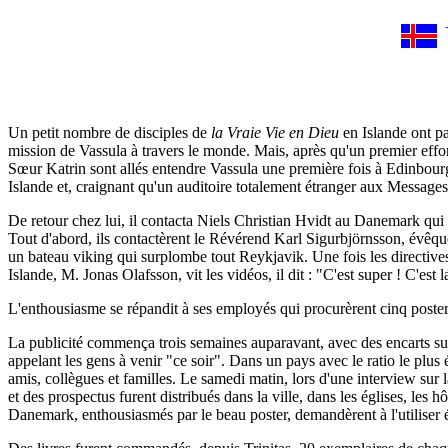
Un petit nombre de disciples de
la Vraie Vie en Dieu
en Islande ont pa
mission de Vassula à travers le monde. Mais, après qu'un premier effo
Sœur Katrin sont allés entendre Vassula une première fois à Edinbourg
Islande et, craignant qu'un auditoire totalement étranger aux Messages
De retour chez lui, il contacta Niels Christian Hvidt au Danemark qui 
Tout d'abord, ils contactèrent le Révérend Karl Sigurbjörnsson, évêque
un bateau viking qui surplombe tout Reykjavik. Une fois les directives 
Islande, M. Jonas Olafsson, vit les vidéos, il dit : "C'est super ! C'est 
L'enthousiasme se répandit à ses employés qui procurèrent cinq posters
La publicité commença trois semaines auparavant, avec des encarts sur
appelant les gens à venir "ce soir". Dans un pays avec le ratio le plus
amis, collègues et familles. Le samedi matin, lors d'une interview sur l
et des prospectus furent distribués dans la ville, dans les églises, les
Danemark, enthousiasmés par le beau poster, demandèrent à l'utiliser é