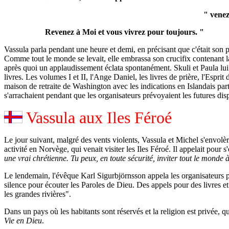
" venez
Revenez à Moi et vous vivrez pour toujours. "
Vassula parla pendant une heure et demi, en précisant que c'était son pr
Comme tout le monde se levait, elle embrassa son crucifix contenant la 
après quoi un applaudissement éclata spontanément. Skuli et Paula lui o
livres. Les volumes I et II, l'Ange Daniel, les livres de prière, l'Esp
maison de retraite de Washington avec les indications en Islandais p
s'arrachaient pendant que les organisateurs prévoyaient les futures disp
Vassula aux Iles Féroé
Le jour suivant, malgré des vents violents, Vassula et Michel s'envolère
activité en Norvège, qui venait visiter les Iles Féroé. Il appelait pour 
une vrai chrétienne. Tu peux, en toute sécurité, inviter tout le monde 
Le lendemain, l'évêque Karl Sigurbjörnsson appela les organisateurs pour
silence pour écouter les Paroles de Dieu. Des appels pour des livres et 
les grandes rivières".
Dans un pays où les habitants sont réservés et la religion est privée, q
Vie en Dieu
.