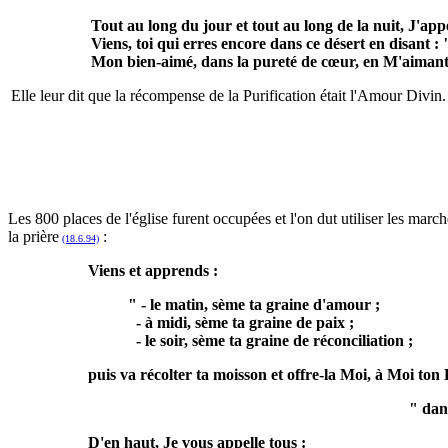
Tout au long du jour et tout au long de la nuit, J'ap
Viens, toi qui erres encore dans ce désert en disant
Mon bien-aimé, dans la pureté de cœur, en M'aimant
Elle leur dit que la récompense de la Purification était l'Amour Divin.
Les 800 places de l'église furent occupées et l'on dut utiliser les ma
la prière
:
(18.6.94)
Viens et apprends :
" - le matin, sème ta graine d'amour ;
- à midi, sème ta graine de paix ;
- le soir, sème ta graine de réconciliation ;
puis va récolter ta moisson et offre-la Moi, à Moi ton P
" dan
D'en haut, Je vous appelle tous :