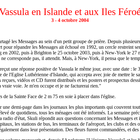
Vassula en Islande et aux Iles Féro
3 - 4 octobre 2004
rtagé les Messages au sein d'un petit groupe de prière. Depuis plusieurs 
rt pour répandre les Messages ait échoué en 1992, un cercle restreint s
 en 2002, puis à Brighton le 25 octobre 2003, puis à New-York le 27 mai
 ne corresponde pas, il attendit. Mais, à New-York, il pensa que le temp
reçut une réponse positive de Vassula le même jour, avec une date : le 3
 de l'Eglise Luthérienne d'Islande, qui accepta avec joie de mettre le s
reçues, vidéos et CD furent distribués et les posters et prospectus dess
la vraie voie. Je m'en occupe et je ne facturerai rien."
 de la Sainte Face de 2 m 75 en soie à placer dans l'église.
 une demi-page dans les journaux les plus importants qui couvrent tout
 élevé de quotidiens, tous les ménages ont été informés. La semaine préc
a radio d'état, Skuli répondit aux questions concernant les Messages et il
 hôpitaux, les stations de bus, les terminaux de l'aéroport, les clubs et 
galement dans leur présentation. Des fleurs furent commandées, et des s