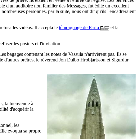
 de prière. Ils étaient en vente à l'entrée de l'église. Les bénéfices
te d'un auditoire non familier des Messages, fut édité un excellent
 nombreuses personnes, par la suite, nous ont dit qu'ils l'encadreraient
refusa les vidéos. Il accepta le
témoignage de Farfa
et la
fuser les posters et l'invitation.
es bagages contenant les notes de Vassula n'arrivèrent pas. Ils se
ité d'autres prêtres, le révérend Jon Dalbo Hrobjartsson et Sigurdur
s, la bienvenue à
lité d'acquérir la
onnel, les
 Elle évoqua sa propre