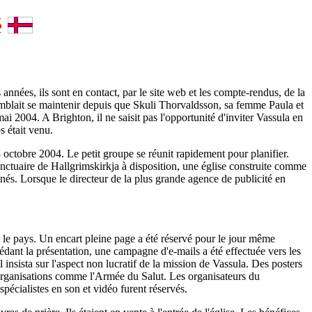
é
années, ils sont en contact, par le site web et les compte-rendus, de la
emblait se maintenir depuis que Skuli Thorvaldsson, sa femme Paula et
 2004. A Brighton, il ne saisit pas l'opportunité d'inviter Vassula en
s était venu.
 octobre 2004. Le petit groupe se réunit rapidement pour planifier.
anctuaire de Hallgrimskirkja à disposition, une église construite comme
inés. Lorsque le directeur de la plus grande agence de publicité en
 le pays. Un encart pleine page a été réservé pour le jour même
édant la présentation, une campagne d'e-mails a été effectuée vers les
 insista sur l'aspect non lucratif de la mission de Vassula. Des posters
des organisations comme l'Armée du Salut. Les organisateurs du
pécialistes en son et vidéo furent réservés.