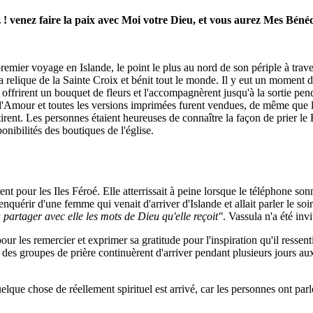
 ! venez faire la paix avec Moi votre Dieu, et vous aurez Mes Bénéd
emier voyage en Islande, le point le plus au nord de son périple à traver
relique de la Sainte Croix et bénit tout le monde. Il y eut un moment de 
ffrirent un bouquet de fleurs et l'accompagnèrent jusqu'à la sortie penda
rit d'Amour et toutes les versions imprimées furent vendues, de même que
artirent. Les personnes étaient heureuses de connaître la façon de prie
onibilités des boutiques de l'église.
nt pour les Iles Féroé. Elle atterrissait à peine lorsque le téléphone so
s'enquérir d'une femme qui venait d'arriver d'Islande et allait parler le s
à partager avec elle les mots de Dieu qu'elle reçoit"
. Vassula n'a été in
 les remercier et exprimer sa gratitude pour l'inspiration qu'il ressenti
des groupes de prière continuèrent d'arriver pendant plusieurs jours aux 
uelque chose de réellement spirituel est arrivé, car les personnes ont par