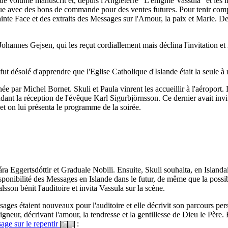
volume manuscrit et, depuis l'Angleterre "L'énigme Vassula" et les livres
tique avec des bons de commande pour des ventes futures. Pour tenir comp
Sainte Face et des extraits des Messages sur l'Amour, la paix et Marie. De
ohannes Gejsen, qui les reçut cordiallement mais déclina l'invitation et 
 fut désolé d'apprendre que l'Eglise Catholique d'Islande était la seule à re
 par Michel Bornet. Skuli et Paula vinrent les accueillir à l'aéroport. L
ndant la réception de l'évêque Karl Sigurbjörnsson. Ce dernier avait inv
et on lui présenta le programme de la soirée.
 Eggertsdóttir et Graduale Nobili. Ensuite, Skuli souhaita, en Islandai
isponibilité des Messages en Islande dans le futur, de même que la possibi
sson bénit l'auditoire et invita Vassula sur la scène.
ges étaient nouveaux pour l'auditoire et elle décrivit son parcours pers
neur, décrivant l'amour, la tendresse et la gentillesse de Dieu le Père.
age sur le repentir
: