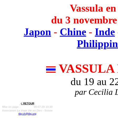
Vassula en
du 3 novembre
Japon
-
Chine
-
Inde
Philippin
VASSULA
du 19 au 2
par Cecilia 
ç
RETOUR
Mise en page :
06-07-29 10:30
Association
La Vraie Vie en Dieu
- Suisse
tlig-ch@tlig.org