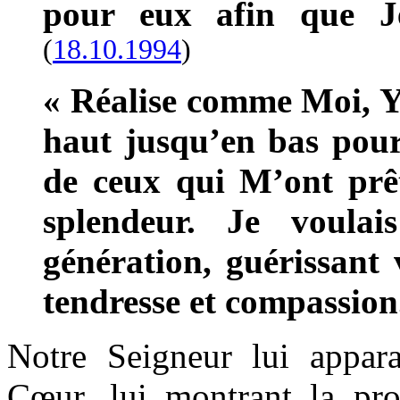
pour eux afin que Je
(
18.10.
1994
)
« Réalise comme Moi, Y
haut jusqu’en bas pour 
de ceux qui M’ont prêté
splendeur. Je voulai
génération, guérissant 
tendresse et compassion
Notre Seigneur lui appar
Cœur, lui montrant la pr