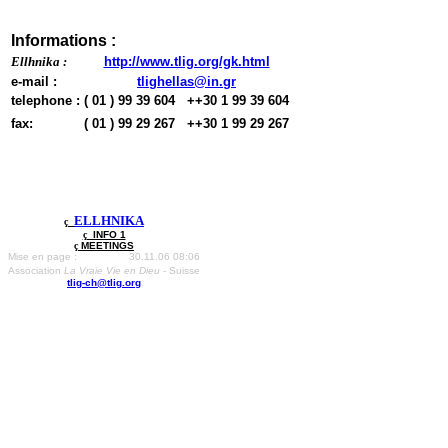
Informations :
Ellhnika :
http://www.tlig.org/gk.html
e-mail :
tlighellas@in.gr
telephone :
( 01 ) 99 39 604
++30 1 99 39 604
fax:
( 01 ) 99 29 267
++30 1 99 29 267
ELLHNIKA
ç
ç
INFO 1
ç
MEETINGS
Mise en page :
30.11.06 08:06
Association
La Vraie Vie en Dieu
- Suisse
tlig-ch@tlig.org