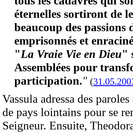
tous les cadavres qui so
éternelles sortiront de l
beaucoup des passions 
emprisonnés et enracinés
"
La Vraie Vie en Dieu
" 
Assemblées pour transf
participation.
"
(
31.05.200
Vassula adressa des paroles 
de pays lointains pour se ren
Seigneur. Ensuite, Theodora