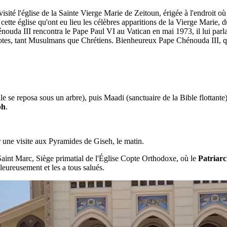
sité l'église de la Sainte Vierge Marie de Zeitoun, érigée à l'endroit où
 cette église qu'ont eu lieu les célèbres apparitions de la Vierge Marie,
ouda III rencontra le Pape Paul VI au Vatican en mai 1973, il lui parla
otes, tant Musulmans que Chrétiens. Bienheureux Pape Chénouda III, qui 
e se reposa sous un arbre), puis Maadi (sanctuaire de la Bible flottante)
ph
.
 une visite aux Pyramides de Giseh, le matin.
aint Marc, Siège primatial de l'Église Copte Orthodoxe, où le
Patriar
leureusement et les a tous salués.