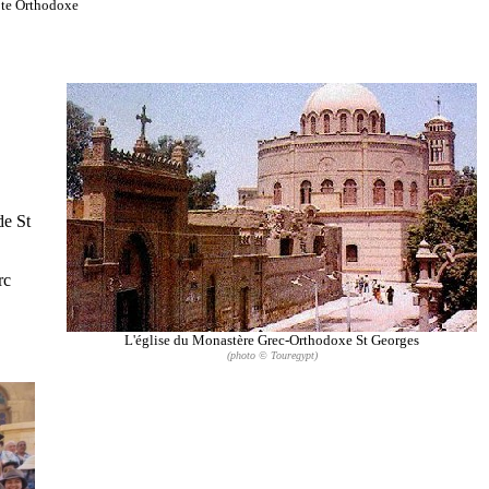
opte Orthodoxe
de St
rc
L'église du Monastère Grec-Orthodoxe St Georges
(photo © Touregypt)