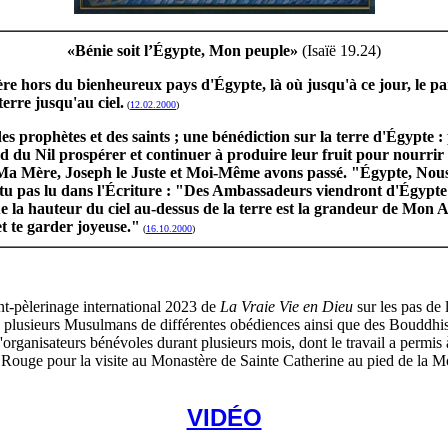
«Bénie soit l’Égypte, Mon peuple»
(Isaïë 19.24)
tière hors du bienheureux pays d'Égypte, là où jusqu'à ce jour, le 
terre jusqu'au ciel.
(
12.02.2000
)
des prophètes et des saints ; une bénédiction sur la terre d'Égypte : p
d du Nil prospérer et continuer à produire leur fruit pour nourrir 
a Mère, Joseph le Juste et Moi-Même avons passé. "Égypte, Nous av
s-tu pas lu dans l'Écriture : "Des Ambassadeurs viendront d'Égypt
e la hauteur du ciel au-dessus de la terre est la grandeur de Mon A
t te garder joyeuse."
(
16.10.2000
)
-pèlerinage international 2023 de
La Vraie Vie en Dieu
sur les pas de 
 plusieurs Musulmans de différentes obédiences ainsi que des Bouddhiste
'organisateurs bénévoles durant plusieurs mois, dont le travail a permis
r Rouge pour la visite au Monastère de Sainte Catherine au pied de la 
VIDÉO