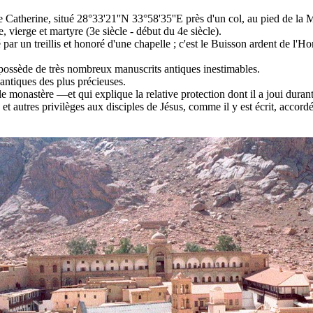
 Catherine, situé 28°33'21''N 33°58'35''E près d'un col, au pied de la
 vierge et martyre (3e siècle - début du 4e siècle).
par un treillis et honoré d'une chapelle ; c'est le Buisson ardent de l'H
 possède de très nombreux manuscrits antiques inestimables.
ntiques des plus précieuses.
 monastère —et qui explique la relative protection dont il a joui duran
et autres privilèges aux disciples de Jésus, comme il y est écrit, acco