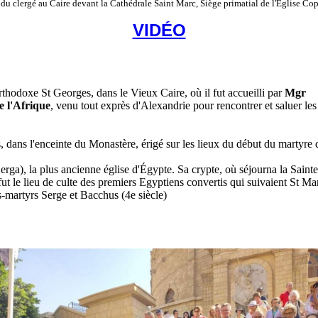
u clergé au Caire devant la Cathédrale Saint Marc, Siège primatial de l'Église C
VIDÉO
thodoxe St Georges, dans le Vieux Caire, où il fut accueilli par
Mgr
e l'Afrique
, venu tout exprès d'Alexandrie pour rencontrer et saluer les
 dans l'enceinte du Monastère, érigé sur les lieux du début du martyre 
Serga), la plus ancienne église d'Égypte. Sa crypte, où séjourna la Sainte
ut le lieu de culte des premiers Egyptiens convertis qui suivaient St Ma
ats-martyrs Serge et Bacchus (4e siècle)