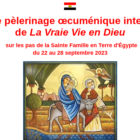
e pèlerinage œcuménique inte
de
La Vraie Vie en Dieu
sur les pas de la Sainte Famille en Terre d'Égypte
du 22 au 28 septembre 2023