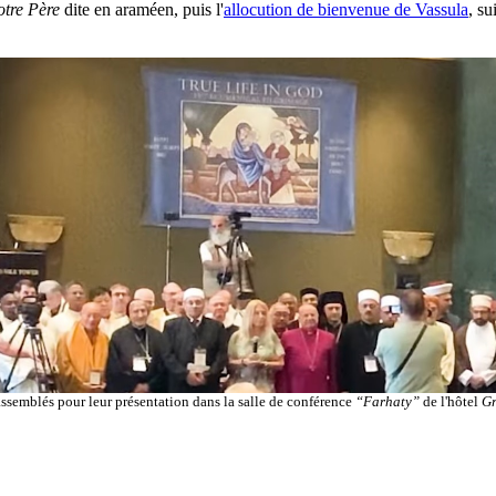
tre Père
dite en araméen, puis l'
allocution de bienvenue de Vassula
, su
ssemblés pour leur présentation dans la salle de conférence
“Farhaty”
de l'hôtel
Gr