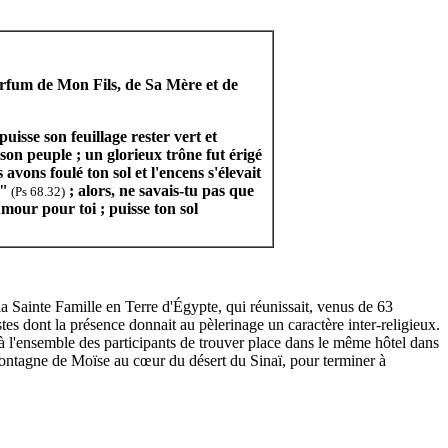
parfum de Mon Fils, de Sa Mère et de
uisse son feuillage rester vert et
son peuple ; un glorieux trône fut érigé
ons foulé ton sol et l'encens s'élevait
e"
; alors, ne savais-tu pas que
(Ps 68.32)
mour pour toi ; puisse ton sol
la Sainte Famille en Terre d'Égypte, qui réunissait, venus de 63
s dont la présence donnait au pèlerinage un caractère inter-religieux.
 à l'ensemble des participants de trouver place dans le même hôtel dans
Montagne de Moïse au cœur du désert du Sinaï, pour terminer à