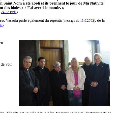
Saint Nom a été aboli et ils prennent le jour de Ma Nativité
t des idoles.
J'ai averti le monde. »
[...]
,
24.12.1991
)
ieu
, Vassula parle également du repentir
, de la
(message du
13.9.2002
)
.
99
)
en
 de voir