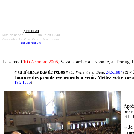
ç
RETOUR
Mise en page :
06-07-29 10:30
Association
La Vraie Vie en Dieu
- Suisse
tlig-ch@tlig.org
Le samedi
10 décembre 2005
, Vassula arrive à Lisbonne, au Portugal
« tu n'auras pas de repos »
et
« 
(
La Vraie Vie en Dieu
,
24.5.1987
)
l'aurore des grands événements à venir. Mettez votre coeur 
18.2.1995
)
Après
prêtr
et lit
« Je
mes