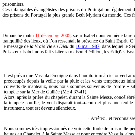
prisonniers.
Ces infatigables évangélistes des prisons du Portugal ont également d
des prisons du Portugal la plus grande Beth Myriam du monde. Ces f
Dimanche matin
11 décembre 2005
, sœur Isabel nous emmène faire u
tranquillité des lieux, où l’on ressentait la présence du Saint Esprit
le message de
la Vraie Vie en Dieu
du
16 mai 1987
, dans lequel le S
Puis sœur Isabel nous fait visiter sa maison d’édition, les Edições Bo
Il est prévu que Vassula témoigne dans l’auditorium à ciel ouvert am
préoccupés depuis la veille par la pluie et les vents tempétueux ini
couverts de manteaux, nous nous sommes souvenus de l’ordre « silen
tempête sur la Mer de Galilée (Mc 4.37-41).
Alors, après la prière du chapelet, durant la Sainte Messe, concélébrée
la tempête souffle, le vent disparait tout-à-coup et plus une feuil
instrument, tout est devenu silencieux.
« Arrêtez ! et reconnaiss
Nous sommes très impressionnés de voir cette foule de trois mille pe
heures au Chapelet, à la Sainte Messe et pour entendre Vassula, alors 