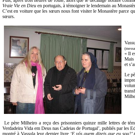
Puis, après trois heures de route, alors que le décalage horaire comm
Vraie Vie en Dieu
en portugais, à témoigner le lendemain au Monastère
C’est en voiture que les sœurs nous font visiter le Monastère parce qu’i
sœurs.
Vassu
(mess
« Il 
Mais 
et s’
Le pè
impre
volu
trans
Milhe
Le père Milheiro a reçu des prisonniers quinze mille lettres de té
Verdadeira Vida em Deus nas Cadeias de Portugal’, publiés par les 
montré à Vassula leur dernier livre
‘E vós quem dizeis que eu sou?’ (