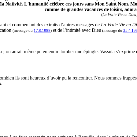
a Nativité. L'humanité célèbre ces jours sans Mon Saint Nom. Mon 
comme de grandes vacances de loisirs, adoran
(
La Vraie Vie en Dieu
sant et commentant des extraits d’autres messages de
La Vraie Vie en D
ication
et de l’intimité avec Dieu
(message du
17.8.1988
)
(message du
25.4.19
euse, on aurait même pu entendre tomber une épingle. Vassula s’exprime 
ombien ils sont heureux d’avoir pu la rencontrer. Nous sommes frappés
u
.