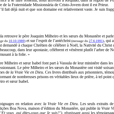
ence à se faire ressentir, nous arrivons à Requião, dans la région de Po
 de la Fraternidade Missionnária de Cristo-Jovem dont il est Prieur.
l fait déjà nuit et que son domaine est relativement vaste. Je suis frapp
la retrouve le père Joaquim Milheiro et les sœurs du Monastère et par
et sur l’esprit de l’antéchrist
, qui 
age du
10.10.1989
)
(message du
27.6.1991
)
est demandé à chaque Chrétien de célébrer à Noël, la Nativité du Christ 
beaucoup, dans leur apostasie, célèbrent et vénèrent plutôt l’arbre de
amusant à la folie. »
re Milheiro et sœur Isabel font part à Vassula de leur ministère dans les
ssionnant. Le père Milheiro et les sœurs du Monastère ont visité soixant
mes de
la Vraie Vie en Dieu
. Ces livres distribués aux prisonniers, témo
formant de nombreuses prisons en véritables lieux de prière, à tel point q
iro et sœur Isabel.
moignages en relation avec
la Vraie Vie en Dieu
. Les seuls extraits d
Edições Boa Nova, maison d’édition du Monastère, qui publie
la Vraie V
‘Et vous, qui dites-vous que Je suis?’)
, réunissant aussi les témoigna