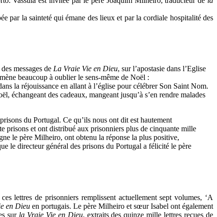
rto. Vassula est invitée par le père Joaquim Milheiro, traducteur de
la
ée par la sainteté qui émane des lieux et par la cordiale hospitalité des
le des messages de
La Vraie Vie en Dieu
, sur l’apostasie dans l’Eglise
amène beaucoup à oublier le sens-même de Noël :
dans la réjouissance en allant à l’église pour célébrer Son Saint Nom.
 Noël, échangeant des cadeaux, mangeant jusqu’à s’en rendre malades
 prisons du Portugal. Ce qu’ils nous ont dit est hautement
e prisons et ont distribué aux prisonniers plus de cinquante mille
igne le père Milheiro, ont obtenu la réponse la plus positive,
ue le directeur général des prisons du Portugal a félicité le père
e ces lettres de prisonniers remplissent actuellement sept volumes, ‘A
ie en Dieu
en portugais. Le père Milheiro et sœur Isabel ont également
ges sur
la Vraie Vie en Dieu
, extraits des quinze mille lettres reçues de