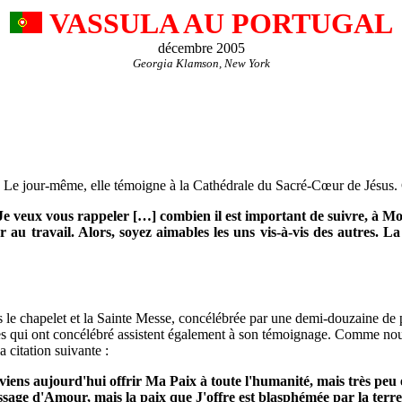
VASSULA AU PORTUGAL
décembre 2005
Georgia Klamson, New York
. Le jour-même, elle témoigne à la Cathédrale du Sacré-Cœur de Jésus. Ce
Je veux vous rappeler […] combien il est important de suivre, à M
au travail. Alors, soyez aimables les uns vis-à-vis des autres. La
 le chapelet et la Sainte Messe, concélébrée par une demi-douzaine de 
es qui ont concélébré assistent également à son témoignage. Comme nous
 la citation suivante :
 viens aujourd'hui offrir Ma Paix à toute l'humanité, mais très peu 
sage d'Amour, mais la paix que J'offre est blasphémée par la terre,