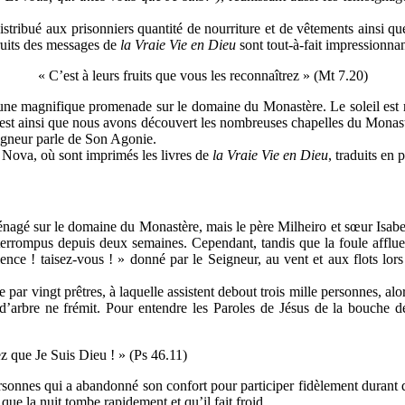
istribué aux prisonniers quantité de nourriture et de vêtements ainsi q
ruits des messages de
la Vraie Vie en Dieu
sont tout-à-fait impressionnan
« C’est à leurs fruits que vous les reconnaîtrez » (Mt 7.20)
ne magnifique promenade sur le domaine du Monastère. Le soleil est ra
. C’est ainsi que nous avons découvert les nombreuses chapelles du Monas
eigneur parle de Son Agonie.
a Nova, où sont imprimés les livres de
la Vraie Vie en Dieu
, traduits en 
énagé sur le domaine du Monastère, mais le père Milheiro et sœur Isabe
nterrompus depuis deux semaines. Cependant, tandis que la foule afflue
ce ! taisez-vous ! » donné par le Seigneur, au vent et aux flots lors
 par vingt prêtres, à laquelle assistent debout trois mille personnes, alo
le d’arbre ne frémit. Pour entendre les Paroles de Jésus de la bouche 
ez que Je Suis Dieu ! » (Ps 46.11)
rsonnes qui a abandonné son confort pour participer fidèlement durant 
que la nuit tombe rapidement et qu’il fait froid.