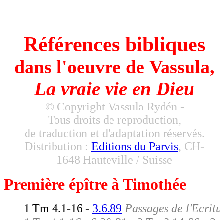
Vassula - True Life in God - La Vraie Vie e
Dieu
Références bibliques
dans l'oeuvre de Vassula,
La vraie vie en Dieu
© Copyright Vassula Rydén -
Tous droits de reproduction,
de traduction et d'adaptation réservés.
Distribution :
Editions du Parvis
, CH-
1648 Hauteville / Suisse
Première épître à Timothée
1 Tm 4.1-16 -
3.6.89
Passages de l'Ecrit