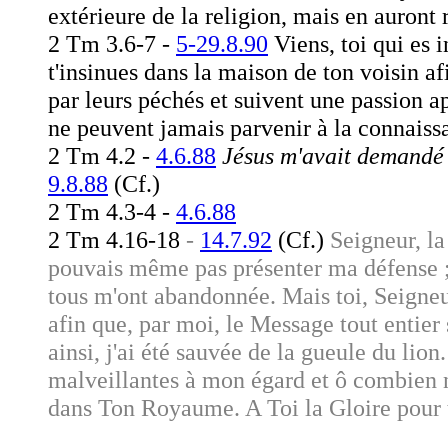
extérieure de la religion, mais en auront 
2 Tm 3.6-7 -
5-29.8.90
Viens, toi qui es i
t'insinues dans la maison de ton voisin a
par leurs péchés et suivent une passion ap
ne peuvent jamais parvenir à la connaiss
2 Tm 4.2 -
4.6.88
Jésus m'avait demandé d
9.8.88
(Cf.)
2 Tm 4.3-4 -
4.6.88
2 Tm 4.16-18
-
14.7.92
(Cf.)
Seigneur, la
pouvais même pas présenter ma défense ; 
tous m'ont abandonnée. Mais toi, Seigneur
afin que, par moi, le Message tout entier 
ainsi, j'ai été sauvée de la gueule du lio
malveillantes à mon égard et ô combien 
dans Ton Royaume. A Toi la Gloire pour 