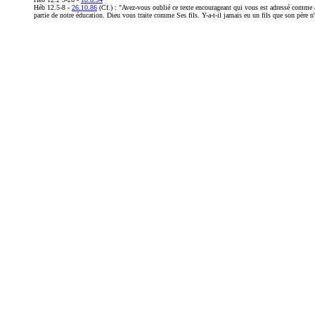
Héb 12.5-8 -
26.10.86
(Cf.) : "Avez-vous oublié ce texte encourageant qui vous est adressé comme à d
partie de notre éducation. Dieu vous traite comme Ses fils. Y-a-t-il jamais eu un fils que son père n