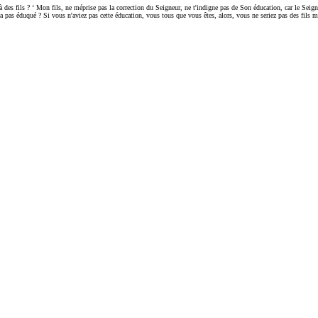
es fils ? ‘ Mon fils, ne méprise pas la correction du Seigneur, ne t'indigne pas de Son éducation, car le Seigneu
'a pas éduqué ? Si vous n'aviez pas cette éducation, vous tous que vous êtes, alors, vous ne seriez pas des fils m