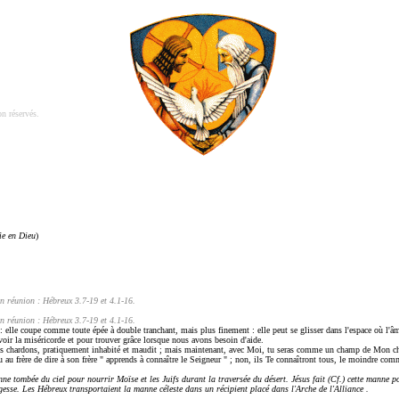
n réservés.
ie en Dieu
)
en réunion : Hébreux 3.7-19 et 4.1-16.
en réunion : Hébreux 3.7-19 et 4.1-16.
: elle coupe comme toute épée à double tranchant, mais plus finement : elle peut se glisser dans l'espace où l'âme
voir la miséricorde et pour trouver grâce lorsque nous avons besoin d'aide.
es chardons, pratiquement inhabité et maudit ; mais maintenant, avec Moi, tu seras comme un champ de Mon choi
u au frère de dire à son frère " apprends à connaître le Seigneur " ; non, ils Te connaîtront tous, le moindre com
anne tombée du ciel pour nourrir Moïse et les Juifs durant la traversée du désert. Jésus fait (Cf.) cette mann
gesse. Les Hébreux transportaient la manne céleste dans un récipient placé dans l'Arche de l'Alliance .