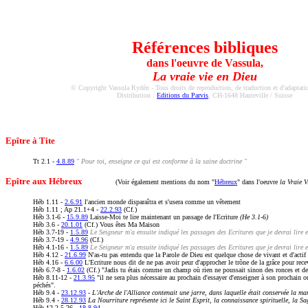
Vassula - True Life in God - La Vraie Vie en Dieu
Références bibliques
dans l'oeuvre de Vassula,
La vraie vie en Dieu
© Copyright Vassula Rydén - Tous droits de reproduction, de traduction et d'adaptatio
Distribution :
Editions du Parvis
, CH-1648 Hauteville / Suisse
Epître à Tite
Tt 2.1 -
4.8.89
" Pour toi, enseigne ce qui est conforme à la saine doctrine "
Epître aux Hébreux
(Voir également mentions du nom "
Hébreux
" dans l'oeuvre
la Vraie V
Héb 1.11 -
2.6.91
l'ancien monde disparaîtra et s'usera comme un vêtement
Héb 1.11 ; Ap 21.1+4 -
22.2.93
(Cf.)
Héb 3.1-6 -
15.9.89
Laisse-Moi te lire maintenant un passage de l'Ecriture
(He 3.1-6)
Héb 3.6 -
20.1.01
(Cf.) Vous êtes Ma Maison
Héb 3.7-19 -
1.5.89
Le Seigneur m'a ensuite indiqué les passages des Ecritures que je devrai lire 
Héb 3.7-19 -
4.9.96
(Cf.)
Héb 4.1-16 -
1.5.89
Le Seigneur m'a ensuite indiqué les passages des Ecritures que je devrai lire 
Héb 4.12 -
21.6.99
N'as-tu pas entendu que la Parole de Dieu est quelque chose de vivant et d'actif 
Héb 4.16 -
6.6.00
L'Ecriture nous dit de ne pas avoir peur d'approcher le trône de la grâce pour rece
Héb 6.7-8 -
1.6.02
(Cf.) "Jadis tu étais comme un champ où rien ne poussait sinon des ronces et d
Héb 8.11-12 -
21.3.95
"il ne sera plus nécessaire au prochain d'essayer d'enseigner à son prochain o
péchés".
Héb 9.4 -
23.12.93
- L'Arche de l'Alliance contenait une jarre, dans laquelle était conservée la m
Héb 9.4 -
28.12.93
La Nourriture représente ici le Saint Esprit, la connaissance spirituelle, la Sa
Héb 12.2 5-26 -
18.8.94