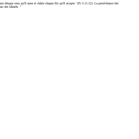
r éduque ceux qu'Il aime et châtie chaque fils qu'Il accepte ’ (Pr 3.11-12). La persévérance fait
ais des bâtards. "