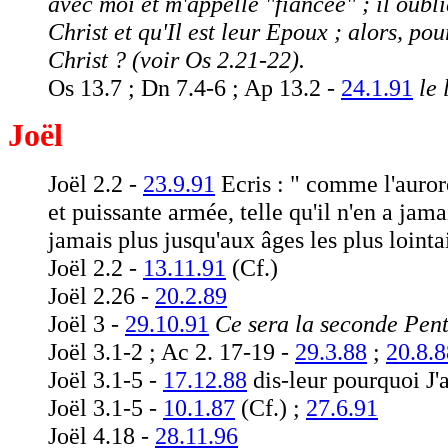
avec moi et m'appelle "fiancée" ; il oubli
Christ et qu'Il est leur Epoux ; alors, po
Christ ? (voir Os 2.21-22).
Os 13.7 ; Dn 7.4-6 ; Ap 13.2 -
24.1.91
le 
Joël
Joël 2.2 -
23.9.91
Ecris : " comme l'aurore
et puissante armée, telle qu'il n'en a jama
jamais plus jusqu'aux âges les plus lointai
Joël 2.2 -
13.11.91
(Cf.)
Joël 2.26 -
20.2.89
Joël 3 -
29.10.91
Ce sera la seconde Pentec
Joël 3.1-2 ; Ac 2. 17-19 -
29.3.88
;
20.8.8
Joël 3.1-5 -
17.12.88
dis-leur pourquoi J'a
Joël 3.1-5 -
10.1.87
(Cf.) ;
27.6.91
Joël 4.18 -
28.11.96