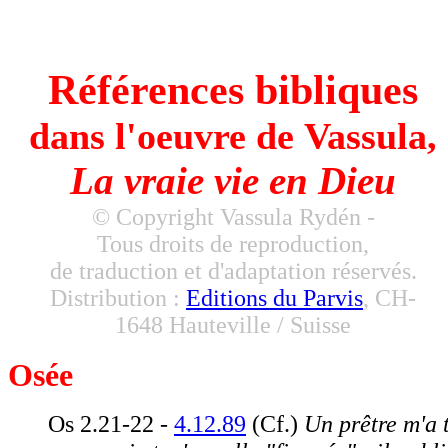
Vassula - True Life in God - La Vraie Vie e
Dieu
Références bibliques
dans l'oeuvre de Vassula,
La vraie vie en Dieu
© Copyright Vassula Rydén -
Tous droits de reproduction,
de traduction et d'adaptation réservés.
Distribution :
Editions du Parvis
, CH-
1648 Hauteville / Suisse
Osée
Os 2.21-22 -
4.12.89
(Cf.)
Un prêtre m'a t