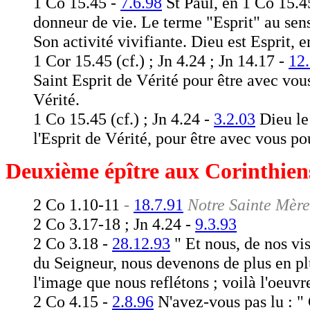
1 Co 15.45 -
7.6.98
St Paul, en 1 Co 15.4
donneur de vie. Le terme "Esprit" au sens
Son activité vivifiante. Dieu est Esprit, e
1 Cor 15.45 (cf.) ; Jn 4.24 ; Jn 14.17 -
12.
Saint Esprit de Vérité pour être avec vou
Vérité.
1 Co 15.45 (cf.) ; Jn 4.24 -
3.2.03
Dieu le 
l'Esprit de Vérité, pour être avec vous p
Deuxième épître aux Corinthien
2 Co 1.10-11
-
18.7.91
Notre Sainte Mère
2 Co 3.17-18 ; Jn 4.24 -
9.3.93
2 Co 3.18 -
28.12.93
" Et nous, de nos vi
du Seigneur, nous devenons de plus en p
l'image que nous reflétons ; voilà l'oeuvr
2 Co 4.15 -
2.8.96
N'avez-vous pas lu : " 