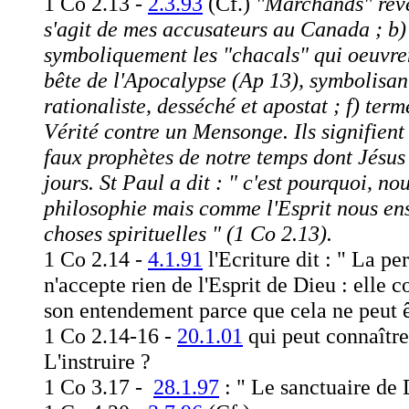
1 Co 2.13 -
2.3.93
(Cf.)
"Marchands" revêt 
s'agit de mes accusateurs au Canada ; b) l
symboliquement les "chacals" qui oeuvren
bête de l'Apocalypse (Ap 13), symbolisant
rationaliste, desséché et apostat ; f) ter
Vérité contre un Mensonge. Ils signifient a
faux prophètes de notre temps dont Jésus 
jours. St Paul a dit : " c'est pourquoi, 
philosophie mais comme l'Esprit nous ens
choses spirituelles " (1 Co 2.13).
1 Co 2.14 -
4.1.91
l'Ecriture dit : " La pe
n'accepte rien de l'Esprit de Dieu : elle 
son entendement parce que cela ne peut ê
1 Co 2.14-16 -
20.1.01
qui peut connaître
L'instruire ?
1 Co 3.17 -
28.1.97
: " Le sanctuaire de D