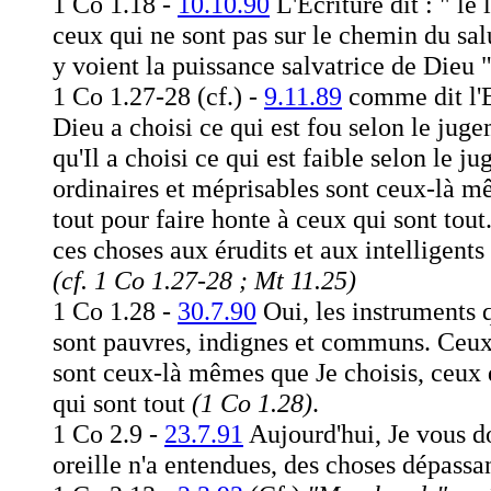
1 Co 1.18 -
10.10.90
L'Ecriture dit : " le
ceux qui ne sont pas sur le chemin du sal
y voient la puissance salvatrice de Dieu 
1 Co 1.27-28 (cf.) -
9.11.89
comme dit l'E
Dieu a choisi ce qui est fou selon le jug
qu'Il a choisi ce qui est faible selon le
ordinaires et méprisables sont ceux-là mê
tout pour faire honte à ceux qui sont tout
ces choses aux érudits et aux intelligents
(cf. 1 Co 1.27-28 ; Mt 11.25)
1 Co 1.28 -
30.7.90
Oui, les instruments q
sont pauvres, indignes et communs. Ceu
sont ceux-là mêmes que Je choisis, ceux q
qui sont tout
(1 Co 1.28)
.
1 Co 2.9 -
23.7.91
Aujourd'hui, Je vous do
oreille n'a entendues, des choses dépass