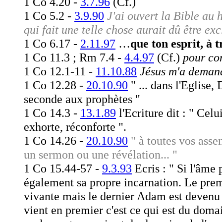
1 Co 4.20 -
3.7.96
(Cf.)
1 Co 5.2 -
3.9.90
J'ai ouvert la Bible au 
qui fait une telle chose aurait dû être e
1 Co 6.17 -
2.11.97
…
que ton esprit, à
1 Co 11.3 ; Rm 7.4 -
4.4.97
(Cf.)
pour com
1 Co 12.1-11 -
11.10.88
Jésus m'a demand
1 Co 12.28 -
20.10.90
" ... dans l'Eglise,
seconde aux prophètes "
1 Co 14.3 -
13.1.89
l'Ecriture dit : " Cel
exhorte, réconforte ".
1 Co 14.26
-
20.10.90
" à toutes vos ass
un sermon ou une révélation... "
1 Co 15.44-57 -
9.3.93
Ecris : " Si l'âme 
également sa propre incarnation. Le pre
vivante mais le dernier Adam est devenu u
vient en premier c'est ce qui est du domai