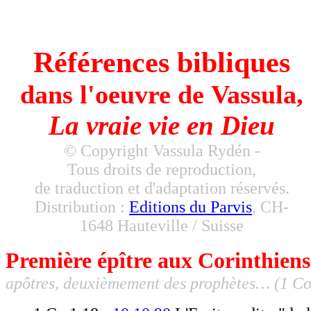
Vassula - True Life in God - La Vraie Vie e
Dieu
Références bibliques
dans l'oeuvre de Vassula,
La vraie vie en Dieu
© Copyright Vassula Rydén -
Tous droits de reproduction,
de traduction et d'adaptation réservés.
Distribution :
Editions du Parvis
, CH-
1648 Hauteville / Suisse
Première épître aux Corinthiens
apôtres, deuxièmement des prophètes… (1 Co