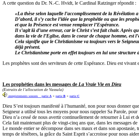
A cette question du Dr. N.-C. Hvidt, le Cardinal Ratzinger répondit :
«La thèse selon laquelle l’accomplissement de la Révélation a 
D’abord, il s’y cache l’idée que la prophétie ou que les prophè
et que la Présence est venue remplacer l’Espérance.
Il s’agit là d’une erreur, car le Christ s’est fait chair. Après 
dans la vie de l’Eglise, dans le coeur de chaque homme, est l’e
Cela signifie que le Christianisme va toujours vers le Seigne
déjà présent.
Le Christianisme porte en effet toujours en lui une structure
Les prophètes sont des serviteurs de cette Espérance. Dieu est vivant
Les prophéties dans les messages de
La Vraie Vie en Dieu
(Extraits de l’allocution de Vassula)
-
-
enregistrements sonores partie
A
partie
B
partie
C
Dieu S’est toujours manifesté à l’humanité, non pour nous donner quel
Seigneur a utilisé tous les moyens pour nous rappeler Sa Parole, pour 
Dieu n’a cessé de nous avertir continuellement de retourner à Lui et de 
Cela fait maintenant plus de vingt-cinq ans que, dans les messages de
Le monde entier se décompose dans ses maux et dans son apostasie, tra
temps de ténèbres, la grâce du Saint Esprit s’accroisse pour nous aider