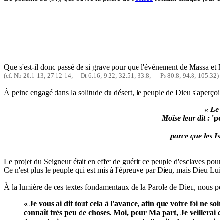
Que s'est-il donc passé de si grave pour que l'événement de Massa et
(cf. Nb 20.1-13; 27.12-14; Dt 6.16; 9.22; 32.51; 33.8; Ps 80.8; 94.8; 105.32)
À peine engagé dans la solitude du désert, le peuple de Dieu s'aperçoit 
« Le
Moïse leur dit :
'p
parce que les Is
Le projet du Seigneur était en effet de guérir ce peuple d'esclaves pou
Ce n'est plus le peuple qui est mis à l'épreuve par Dieu, mais Dieu Lu
À la lumière de ces textes fondamentaux de la Parole de Dieu, nous
« Je vous ai dit tout cela à l'avance, afin que votre foi ne
connaît très peu de choses. Moi, pour Ma part, Je veillera