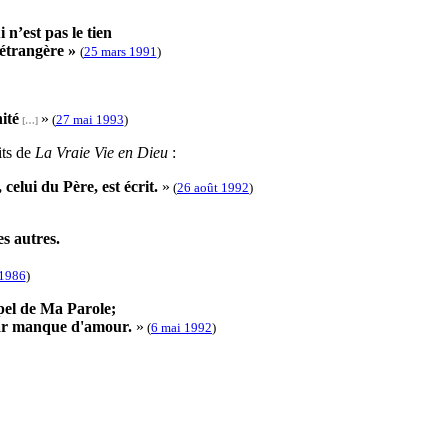
n’est pas le tien
 étrangère »
(
25 mars 1991
)
ité
»
(
27 mai 1993
)
[…]
its de
La Vraie Vie en Dieu
:
celui du Père, est écrit.
»
(
26 août 1992
)
s autres.
 1986
)
pel de Ma Parole;
par manque d'amour.
»
(
6 mai 1992
)