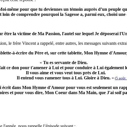
e Moi-même pour que tu deviennes un témoin auprès d’un peuple qui 
loin de comprendre pourquoi la Sagesse a, parmi eux, choisi une
ur être la victime de Ma Passion, l'autel sur lequel Je déposerai l'Un
on, le frère Vincent a rappelé, entre autres, les messages suivants extra
tablette-à-écrire du Père et, sur cette tablette, Mon Hymne d'Amour, 
«
Tu es servante de Dieu.
 fait ce don pour t'amener à Lui et pour conduire à Lui également le
Il vous aime et vous veut tous près de Lui.
entend vous ramener tous à Lui. Gloire à Dieu.
»
(
5 août
ai écrit dans Mon Hymne d'Amour pour vous est seulement un rap
ires et pour vous dire, Mon Coeur dans Ma Main, que J'ai soif 
 l'année, nous rappelle l’épisode suivant :