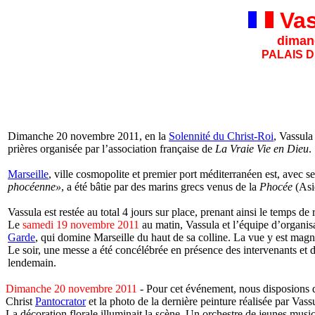
Vas
diman
PALAIS 
Dimanche 20 novembre 2011, en la
Solennité du Christ-Roi
, V
assula
prières organisée par l’association française de
La Vraie Vie en Dieu
.
Marseille
, ville cosmopolite et premier port méditerranéen est, avec 
phocéenne»
, a été bâtie par des marins grecs venus de la
Phocée
(Asi
Vassula est restée au total 4 jours sur place, prenant ainsi le temps d
Le
samedi 19 novembre 2011
au matin, Vassula et l’équipe d’organis
Garde
, qui domine Marseille du haut de sa colline. La vue y est magnifi
Le soir, une messe a été concélébrée en présence des intervenants et 
lendemain.
Dimanche 20 novembre 2011
- Pour cet événement, nous disposions d
Christ
Pantocrator
et la photo de la dernière peinture réalisée par Vass
La décoration florale illuminait la scène. Un orchestre de jeunes musi