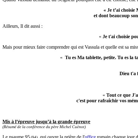
« Je t’ai choisi
et dont beaucoup sont 
Ailleurs, Il dit aussi :
«
Je t'ai choisie po
Mais pour mieux faire comprendre qui est Vassula et quelle est sa missi
«
Tu es Ma tablette, petite. Tu es la 
Dieu t'a
Il 
«
Tout ce que J'
c'est pour rafraîchir vos mémo
Mis à l’épreuve jusqu’à la grande épreuve
(Résumé de la conférence du père Michel Cuënot)
Le psaume 95
, qui ouvre la prière de l'
office
romain chaque jour de
(94)