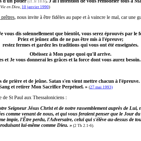
s d'un potier
. J'ai l'intention de vous remodeler tous à Ma
(cf. Jr 18.6)
 Vie en Dieu
,
10 janvier 1990
)
 prêtres
, nous invite à être fidèles au pape et à vaincre le mal, car une
Je vous dis solennellement que bientôt, vous serez éprouvés par le f
Priez et jeûnez afin de ne pas être mis à l'épreuve;
restez fermes et gardez les traditions qui vous ont été enseignées.
Obéissez à Mon pape quoi qu'il arrive.
les et Je vous donnerai les grâces et la force dont vous aurez besoin.
e prière et de jeûne. Satan s'en vient mettre chacun à l'épreuve. Il
g et retirer Mon Sacrifice Perpétuel. »
(
27 mai 1993)
 de St Paul aux Thessaloniciens :
re Seigneur Jésus Christ et de notre rassemblement auprès de Lui, ne 
nnées comme venant de nous, et qui vous feraient penser que le Jour 
e impie, l'Être perdu, l'Adversaire, celui qui s'élève au-dessus de tou
e produisant lui-même comme Dieu. »
(2 Th 2.1-6).