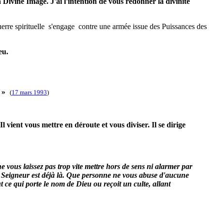
 Divine Image. J'ai l'intention de vous redonner la divinité
 guerre spirituelle s'engage contre une armée issue des Puissances des
eu.
 »
(
17 mars 1993
)
 vient vous mettre en déroute et vous diviser. Il se dirige
vous laissez pas trop vite mettre hors de sens ni alarmer par
du Seigneur est déjà là. Que personne ne vous abuse d'aucune
t ce qui porte le nom de Dieu ou reçoit un culte, allant