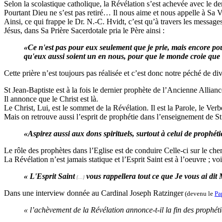
Selon la scolastique catholique, la Révélation s’est achevée avec le de
Pourtant Dieu ne s’est pas retiré… Il nous aime et nous appelle à Sa 
Ainsi, ce qui frappe le Dr. N.-C. Hvidt, c’est qu’à travers les messag
Jésus, dans Sa Prière Sacerdotale pria le Père ainsi :
«Ce n'est pas pour eux seulement que je prie, mais encore pour
qu'eux aussi soient un en nous, pour que le monde croie que
Cette prière n’est toujours pas réalisée et c’est donc notre péché de 
St Jean-Baptiste est à la fois le dernier prophète de l’Ancienne Allianc
Il annonce que le Christ est là.
Le Christ, Lui, est le sommet de la Révélation. Il est la Parole, le Ve
Mais on retrouve aussi l’esprit de prophétie dans l’enseignement de St
«Aspirez aussi aux dons spirituels, surtout à celui de prophéti
Le rôle des prophètes dans l’Eglise est de conduire Celle-ci sur le che
La Révélation n’est jamais statique et l’Esprit Saint est à l’oeuvre ; voi
« L'Esprit Saint
vous rappellera tout ce que Je vous ai di
[...]
Dans une interview donnée au Cardinal Joseph Ratzinger
(devenu le
Pa
« l’achèvement de la Révélation annonce-t-il la fin des prophéti