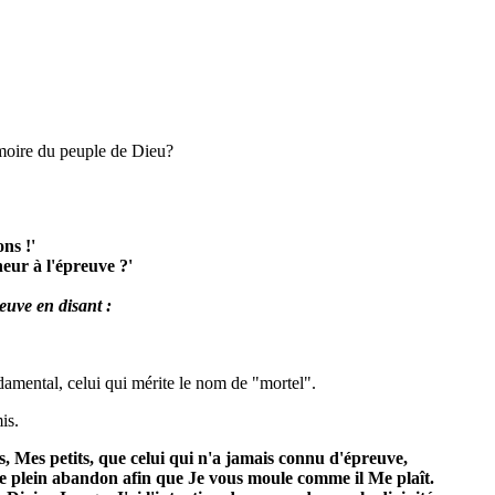
émoire du peuple de Dieu?
ns !'
eur à l'épreuve ?'
,
reuve en disant :
damental, celui qui mérite le nom de "mortel".
is.
s, Mes petits, que celui qui n'a jamais connu d'épreuve,
re plein abandon afin que Je vous moule comme il Me plaît.