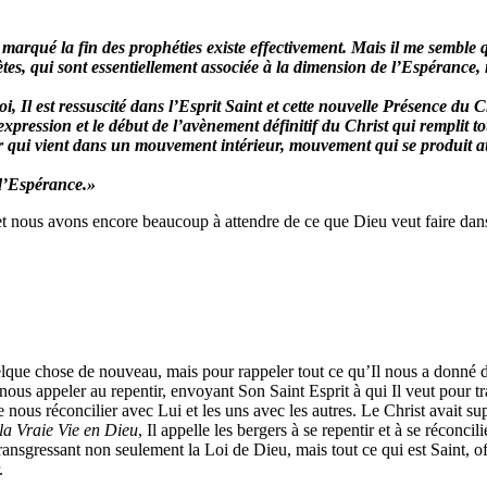
marqué la fin des prophéties existe effectivement. Mais il me semble 
tes, qui sont essentiellement associée à la dimension de l’Espérance, n
quoi, Il est ressuscité dans l’Esprit Saint et cette nouvelle Présence du
xpression et le début de l’avènement définitif du Christ qui remplit t
ur qui vient dans un mouvement intérieur, mouvement qui se produit au
 d’Espérance.»
 et nous avons encore beaucoup à attendre de ce que Dieu veut faire dan
que chose de nouveau, mais pour rappeler tout ce qu’Il nous a donné da
nous appeler au repentir, envoyant Son Saint Esprit à qui Il veut pour t
nous réconcilier avec Lui et les uns avec les autres. Le Christ avait sup
la Vraie Vie en Dieu
, Il appelle les bergers à se repentir et à se réconcil
nsgressant non seulement la Loi de Dieu, mais tout ce qui est Saint, o
.