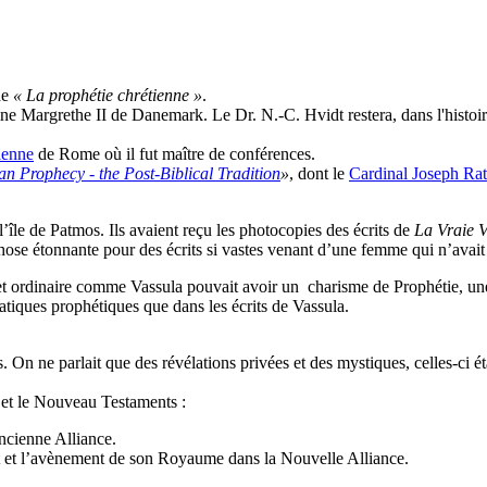
de
« La prophétie chrétienne »
.
ne Margrethe II de Danemark. Le Dr. N.-C. Hvidt restera, dans l'histoi
ienne
de Rome où il fut maître de conférences.
an Prophecy - the Post-Biblical Tradition
»
, dont le
Cardinal Joseph Rat
 l’île de Patmos. Ils avaient reçu les photocopies des écrits de
La Vraie V
 chose étonnante pour des écrits si vastes venant d’une femme qui n’avait 
 et ordinaire comme Vassula pouvait avoir un charisme de Prophétie, u
atiques prophétiques que dans les écrits de Vassula.
s. On ne parlait que des révélations privées et des mystiques, celles-ci 
 et le Nouveau Testaments :
ncienne Alliance.
ist et l’avènement de son Royaume dans la Nouvelle Alliance.