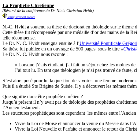
La Prophétie Chrétienne
(Résumé de la conférence du Dr. Niels-Christian Hvidt)
enregistrement sonore
N.-C. Hvidt
a
soutenu sa thèse de doctorat en théologie sur le thème 
Cette thèse fut récompensée par une médaille d’or des mains de la Rei
telle récompense.
Le Dr. N.-C. Hvidt enseigna ensuite à l’
Université Pontificale Grégor
Sa thèse fut publiée en un ouvrage de 500 pages, sous le titre
«
Christi
Le Dr. N.-C. Hvidt nous raconte :
« Lorsque j’étais étudiant, j’ai fait un séjour chez les moines de
J’ai tout lu. En tant que théologien je n’ai pas trouvé de faute,
S’est alors posé pour lui la question de savoir si une femme moderne
Puis il a étudié Ste Brigitte de Suède. Il y a découvert les mêmes thém
Que signifie donc être prophète chrétien ?
Jusqu’à présent il n’y avait pas de théologie des prophéties chrétienne
l’Ancien testament.
Les structures prophétiques sont cependant les mêmes entre l’Ancien
Vivre la Loi de Moïse et annoncer la venue du Messie dans l’A
Vivre la Loi Nouvelle et Parfaite et annoncer le retour du Chr