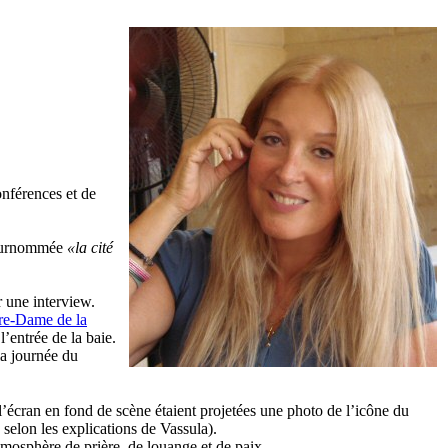
onférences et de
, surnommée
«la cité
r une interview.
re-Dame de la
l’entrée de la baie.
la journée du
l’écran en fond de scène étaient projetées une photo de l’icône du
 selon les explications de Vassula).
tmosphère de prière, de louange et de paix.