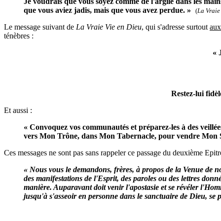
Je voudrais que vous soyez comme de l'argile dans les main
que vous aviez jadis, mais que vous avez perdue. »
(
La Vraie
Le message suivant de
La Vraie Vie en Dieu
, qui s'adresse surtout
aux
ténèbres :
« 
Restez-lui fidè
Et aussi :
« Convoquez vos communautés et préparez-les à des veillées d
vers Mon Trône, dans Mon Tabernacle, pour vendre Mon San
Ces messages ne sont pas sans rappeler ce passage du deuxième Epitre
« Nous vous le demandons, frères, à propos de la Venue de not
des manifestations de l'Esprit, des paroles ou des lettres do
manière. Auparavant doit venir l'apostasie et se révéler l'Homm
jusqu'à s'asseoir en personne dans le sanctuaire de Dieu, s