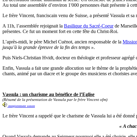
Au total une assemblée d’environ 1'000 personnes était présente à cett
Le frère Vincent, franciscain venu de Suisse, a présenté Vassula et sa
A 11h, l’assemblée rejoignait la
Basilique du Sacré-Coeur
de Marseille
présentes. Ce fut un moment fort en cette fête du Christ-Roi.
L’après-midi, le père Michel Cuënot, ancien responsable de la
Mission
jusqu’à la grande épreuve de la fin des temps »
.
Puis Niels-Christian Hvidt, docteur en théologie et professeur agrégé 
Enfin, Vassula a fait une grande allocution sur le thème de la prophét
chants, animé par un diacre et le groupe des musiciens et choristes av
Vassula : un charisme au bénéfice de l’Eglise
(Résumé de la présentation de Vassula par le frère Vincent ofm)
enregistrement sonore
Le frère Vincent a rappelé que le charisme de Vassula lui a été donné p
« A chac
Quand Vassula demande au Seigneur pourquoi elle a été choisie, elle r