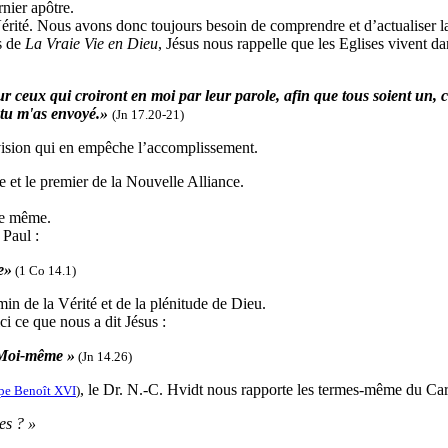
rnier apôtre.
Vérité. Nous avons donc toujours besoin de comprendre et d’actualiser l
es de
La Vraie Vie en Dieu
, Jésus nous rappelle que les Eglises vivent da
 ceux qui croiront en moi par leur parole, afin que tous soient un, co
 tu m'as envoyé.»
(Jn 17.20-21)
division qui en empêche l’accomplissement.
e et le premier de la Nouvelle Alliance.
rbe même.
 Paul :
e»
(1 Co 14.1)
min de la Vérité et de la plénitude de Dieu.
ci ce que nous a dit Jésus :
t Moi-même »
(Jn 14.26)
, le Dr. N.-C. Hvidt nous rapporte les termes-même du Cardi
pe Benoît XVI
)
es ? »