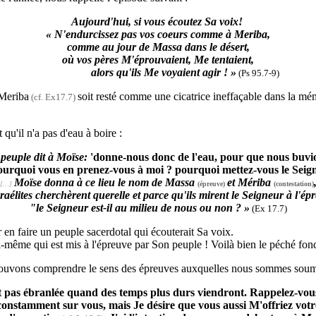
Aujourd'hui, si vous écoutez Sa voix!
« N'endurcissez pas vos coeurs comme à Meriba,
comme au jour de Massa dans le désert,
où vos pères M'éprouvaient, Me tentaient,
alors qu'ils Me voyaient agir ! »
(Ps 95.7-9)
 Meriba
soit resté comme une cicatrice ineffaçable dans la m
(cf. Ex17.7)
qu'il n'a pas d'eau à boire :
 peuple dit à Moïse:
'donne-nous donc de l'eau, pour que nous buvio
ourquoi vous en prenez-vous à moi ? pourquoi mettez-vous le Seign
Moïse donna à ce lieu le nom de Massa
et Mériba
[…]
(épreuve)
(contestation)
raélites cherchèrent querelle et parce qu'ils mirent le Seigneur à l'ép
"le Seigneur est-il au milieu de nous ou non ? »
(Ex 17.7)
r en faire un peuple sacerdotal qui écouterait Sa voix.
i-même qui est mis à l'épreuve par Son peuple ! Voilà bien le péché fon
 pouvons comprendre le sens des épreuves auxquelles nous sommes soum
 soit pas ébranlée quand des temps plus durs viendront. Rappelez-vou
i constamment sur vous, mais Je désire que vous aussi M'offriez vot