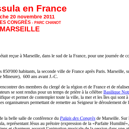
sula en France
che 20 novembre 2011
DES CONGRÈS
- PARC CHANOT
MARSEILLE
 était reçue à Marseille, dans le sud de la France, pour une journée de c
ses 850'000 habitants, la seconde ville de France après Paris. Marseille
e Mineure), 600 ans avant J.-C.
e rencontrer des membres du clergé de la région et de France et de réalise
ateurs se sont rendus pour un temps de prière à la célèbre
Basilique Not
que et permet de contempler toute la ville, la mer et les îles qui sont à 
des organisateurs permettant de remettre au Seigneur le déroulement de 
e la belle salle de conférence du
Palais des Congrès
de Marseille. Sur 
ula, représentant Jésus au prétoire
(expression de la «Parfaite Humilité»,
ciens et chanteurs assurait l’animation musicale de la session dans une a